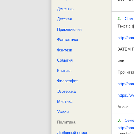
Детектив
Молчит Н
2.
Семе
Детская
Молчит н
Текст с 
Приключения
ПЕРВАЯ
http://sa
Фантастика
Учит ли 
ЗАТЕМ 
Фэнтези
Обухов Ю
События
или
22 апрел
Критика
Прочитат
Предлаг
Философия
http://sa
техничес
Эзотерика
результа
https://
Мистика
Введени
Анонс.
Ужасы
В 1881 г
На нашу 
скорость
3.
Семе
Политика
интерфер
http://sa
Идёт вой
Любовный роман
target='_