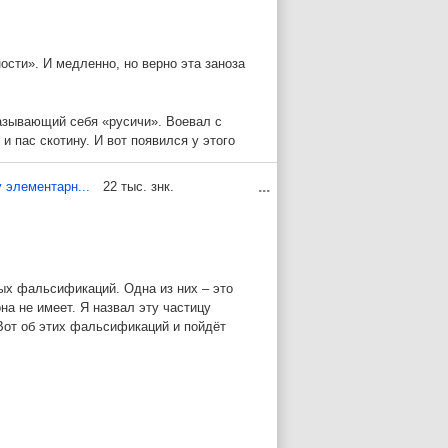
т, что трое американских учёных открыли
ости». И медленно, но верно эта заноза
писание премии не входят.
называющий себя «русичи». Воевал с
 пас скотину. И вот появился у этого
и, «Малка» - это чисто еврейское имя,
т евреи «наследили»…
оссийских учёных в стороне, за бортом.
...
 элементарн...
22 тыс. знк.
ханизм функционирования биологических
грабил, убивал и жег. И пришло в голову
его потомками. А для этого нужна была
день распадается.
ых фальсификаций. Одна из них – это
ианство и ислам - провозглашали царя
на не имеет. Я назвал эту частицу
лонявшийся языческим богам) в одну из
достаточный и бесконечно зацикленный
 Вот об этих фальсификаций и пойдёт