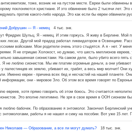
антисемитизм, тоже, возник не на пустом месте. Евреи были обвинены в 
Михалков и его программа «Бесогон».
торому поклоняются христиане. И это обвинение было 2 тысячи лет. Это
идумать против какого-либо народа. Это как если бы евреи обвинили рус
вало, и продолжает вскармливать мировой антисемитизм. Плюс к этому
как о ростовщиках. Да, в Европе христианам было запрещено давать в д
ений Добрушин — Я - немец
4 тыс. знк.
ам. Но они могли давать деньги в долг иноверцам - евреям и мусульма
ут Фридрих Шульц. Я - немец. И этим горжусь. Я живу в Берлине. Мой 
 рост евреям (это христиане взяли у евреев), но умные евреи эту глупос
 какая тут связь? Сейчас узнаете.
ких лесах. Другой мой прадед работал ликвидатором в Освенциме. Расс
я это так, как будто они становятся компаньонами в совместном бизнесе
усскими войсками. Мои родители очень этого стыдятся. А я - нет. У меня
е может обойтись без ссуд. А что такое ссуда? Это деньги в рост! Все б
 одной из угроз национальной безопасности РФ является “современное”
реями. Я не отрицаю Холокост, но думаю, что шесть миллионов евреев, 
енег в рост, не было бы банков - не было бы бизнеса, торговли, промыш
ильно завышенная сионистами. На самом деле, было убито всего пять с
ным хозяйством.
Что творится вообще с большинством доктрин национальной безопаснос
. Я не люблю сионистов. Мы им платим огромные деньги, а они убивают
вообще отсутствует.
 у палестинцев их землю, убивают их, грабят, а весь мир молчит! Они 
ли. Именно евреи - причина всех бед и несчастий на нашей планете. О
асть населения в России, в основном молодёжь, становятся управляемы
 информации, они - мировое Зло. Об этом все время говорят по Евронь
Но из-за рубежа добра не ждите. Потому что задача Запада в отношении
создать условия для потери суверенитета и введение внешнего управлен
лю евреев, хотя прямо говорить об этом боюсь. Это считается неполитко
 во многих странах мира выполняют указания из Вашингтона. Всё это не
онистов. Это вполне легитимно. Не зря в свое время в ООН сионизм бы
оложения дел по данному вопросу много. Но я остановлюсь на одной из 
, которая корнями уходит в 1905 год.
 я люблю бабочек. По образованию я энтомолог. Закончил Берлинский ун
с энтомологами, работы я не нашел и сижу на пособии. Вот уже 15 лет.
атную квартиру в центре Берлина. Моя жена тоже энтомолог. И тоже бе
ромная коллекция!
ен Николаев — Образование, а все ли могут думать?
18 тыс. знк.