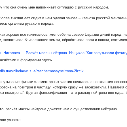
ганизмов".
у что она очень мне напоминает ситуацию с русским народом.
ании этого названия все (Интернет, телевидение, газеты, журналы) пишу
более тысячи лет сидит в нем эдакая заноза – «заноза русской ментальн
 функционирования биологических часов (циркадный ритм 24 часа).
весь организм русского народа.
а, получается, что речь идёт о биологических часах, хотя эти слова в о
 как хорошо все начиналось: жил себе на севере Евразии дикий народ, 
, захватывал близлежащие земли, обрабатывал поля и пашни, охотился и
итрость. Нобелевского Комитета.
ервый царь – Владимир, сын Ярополка от рабыни-ключницы Малки. Кстат
переводится с иврита, как «Королева». Так что, не исключено, что и ту
ишут так, как понимают. И сделано это так специально, чтобы оставить р
н Николаев — Расчёт массы нейтрона. Из цикла “Как запутывали физику
расчётами и формулами здесь
м я?
зникает вопрос: А, что американские учёные на самом деле открыли ме
иркадный ритм 24 часа)????"
mlib.ru/n/nikolaew_s_a/raschetmassynejtrona-2izcik
м, что был этот Владимир законченным бандитом и негодяем: насиловал, 
родку стать царем российским, чтобы его власть наследовалась всеми 
ечно. Американцы якобы нашли три белка-гена, один из которых каждый 
апутывание физики элементарных частиц началось с нескольких основн
ческая подоплека. Так как все авраамические религии – иудаизм, христ
ротона на позитрон и частицу, которую сразу же засекретили. Названия о
ком бога на земле, решил Вовчик обратить русский народ (до этого пок
кий Комитет посчитал этого достаточным и сделал вывод, что это само
без позитрона”. Другая фальсификация – это распад нейтрона вне ядра.
игий.
 циркадного ритма. Т
го, расчёт массы нейтрона докажет нам о существовании нейтрино.
час узнаете.