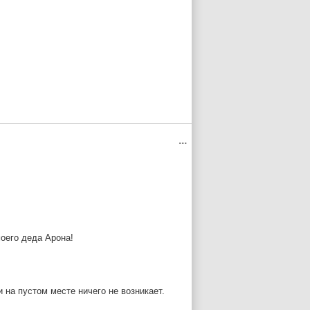
 фотонов между скоростью света ,
 имеющего лучевой скорости относительно
...
оего деда Арона!
и на пустом месте ничего не возникает.