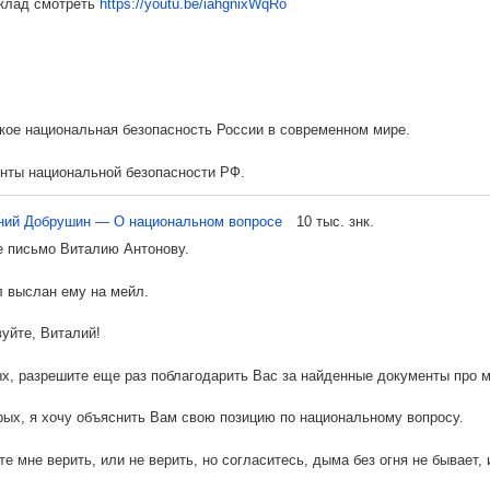
клад смотреть
https://youtu.be/iahgnixWqRo
ной линии скорость фотонов будет .
ной линии скорость фотонов будет .
 линий спектров в эффекте Физо пропорциональны разности скоростей
ого от движущегося источника света, и скоростью света от объекта, не
акое национальная безопасность России в современном мире.
еля .
нты национальной безопасности РФ.
эту зависимость в относительных величинах
рина образования в Российской Федерации».
ний Добрушин — О национальном вопросе
10 тыс. знк.
 письмо Виталию Антонову.
ались.
ельная формула эффекта Физо примет вид:
 выслан ему на мейл.
ическая ситуация в мире.
уйте, Виталий!
ление цветными революциями из-за рубежа.
х, разрешите еще раз поблагодарить Вас за найденные документы про м
 вывод в части образования.
рых, я хочу объяснить Вам свою позицию по национальному вопросу.
 должна быть система образования?
е мне верить, или не верить, но согласитесь, дыма без огня не бывает, 
 ли раззомбироваться?