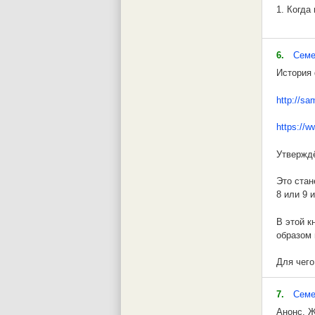
1. Когда
Резерфор
предполо
6.
Семе
1913 год
История 
Затем Ре
http://sa
практиче
https://
Это сдел
бериллия
Утверждё
Впоследс
Это стан
Оказалос
8 или 9 
Таким об
В этой к
образом 
Однако э
Для чего
продолжа
7.
Семе
Вы никог
Анонс. Ж