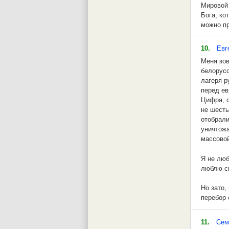
Мировой 
10. Н.С.
Бога, ко
можно пр
Выводы.
вскармли
евреях, 
Анонс.
10.
Евг
христиан
Меня зов
деньги в
Думаете,
белорусс
записыва
лагеря р
бизнес н
Причиной
перед ев
ссуд и д
Цифра, с
натураль
Кошмар. 
не шесть
доктрин 
отобрали
уничтожа
Почему ч
массовой
Запада? 
России, 
Я не люб
Европе и
люблю си
такого п
основную
Но зато,
перебор 
трехкомн
У нас ог
11.
Сем