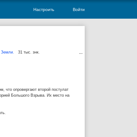
Настроить
Войти
...
 Земли.
31 тыс. знк.
м, что опровергают второй постулат
орией Большого Взрыва. Их место на
ть.