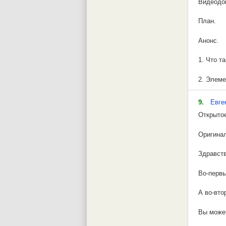
Видеодо
У частот
План.
У частот
Анонс.
Смещения
излученн
1. Что т
наблюдат
2. Элеме
Запишем 
3. «Докт
.
9.
Евге
Открытое
4. Заигр
Окончат
Оригинал
5. Полит
или .
Здравств
6. Управ
Во-первы
7. Общий
А во-вто
8. Какой
Вы может
9. Можно