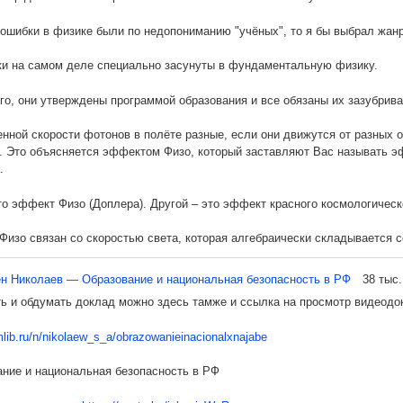
ксимально затруднить доступность к физике народа. Если быть конкрет
сь под контролем одной из влиятельных масонских лож, куда входили с
ошибки в физике были по недопониманию "учёных", то я бы выбрал жанр 
тво ложи решило, что дальше в таком положении науке физики продерж
ни не хотят вступать в масонскую ложу и подчиняться её уставу. И ещё у
и на самом деле специально засунуты в фундаментальную физику.
писалось на их родных языках. Мол, так им легче. Это не входило в пл
ыла доступна всем. Раз обстоятельства складываются таким образом, 
го, они утверждены программой образования и все обязаны их зазубрива
ться, то руководство ложи решило упредить всех.
нной скорости фотонов в полёте разные, если они движутся от разных
. Это объясняется эффектом Физо, который заставляют Вас называть э
.
то эффект Физо (Доплера). Другой – это эффект красного космологичес
изо связан со скоростью света, которая алгебраически складывается с
ёте скорость фотонов постоянная.
н Николаев — Образование и национальная безопасность в РФ
38 тыс.
ь и обдумать доклад можно здесь тамже и ссылка на просмотр видеодо
изо обнаруживается по смещению частотных линий спектров . Одна част
меет лучевую скорость относительно наблюдателя. Другая аналогичная ч
mlib.ru/n/nikolaew_s_a/obrazowanieinacionalxnajabe
е имеет лучевой скорости относительно наблюдателя.
ние и национальная безопасность в РФ
ффекте информация о величине скорости объекта переносится самой ск