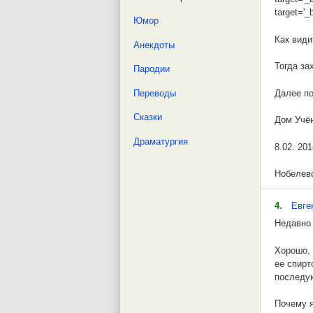
дополни
Впоследс
target='_
Юмор
Эксперим
Надо бол
Как види
Можно ли
Анекдоты
Тогда за
Пародии
Оказывае
десятиле
Переводы
Далее по
Я остано
Сказки
Дом Учён
1. Это с
Драматургия
8.02. 201
исследов
Нобелевс
А также 
исследов
Замечани
установо
4.
Евге
Недавно 
(Время в
2. Это с
выброса
Хорошо, 
Нобелевс
ее спирт
1. Может
последую
Вот о су
Почему я
Согласно