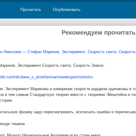
Прочитать
Опубликовать
Рекомендуем прочитать
н Николаев — Стефан Маринов. Эксперимент. Скорость света. Скорость
аринов. Эксперимент.Скорость света. Скорость Земли.
mlib.ru/n/nikolaew_s_a/stefanmarinoweksperimentsko
я. Эксперимент Маринова и измерение скорости радаром одинаковы в то
а и тем самым Стандартную теорию вместе с теориями Эйнштейна и те
стории.
тальную физику надо пересматривать, исключать ошибки и переписыва
везде тишина.
ат. Молчат Национальные Академии всех стран мира.