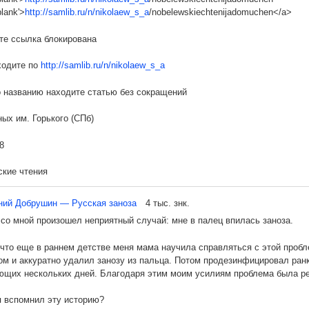
тельным бременем на бюджет. Что делать?
твии эксперимент был многократно воспроизведён Майкельсоном совмес
blank'>
http://samlib.ru/n/nikolaew_s_a
/nobelewskiechtenijadomuchen</a>
ент оказал исключительно большое влияние на всё дальнейшее развити
ее подробно разобраться с бюджетом. Каждый сэкономленный рубль, ка
те ссылка блокирована
 на чём-то сэкономить?????
ходите по
http://samlib.ru/n/nikolaew_s_a
тся, экономить и не нужно, так как есть статьи расходов, от которых, на
тиями тратятся впустую. Более 20 лет я пишу об этом, но от нас отмахи
 названию находите статью без сокращений
влюсь только на двух примерах. Потом приведу обоснования.
ых им. Горького (СПб)
татьи расходов на исследования, связанные с управляемым термоядерн
8
ательских установок токамак.
кие чтения
с исследованиями холодного, лазерного управляемого термоядерного си
ания, ошибочны, в том числе, связанные с ускорительной физикой и ст
я к Нобелевской премии 2017 года по физиологии и медицине
к.
ний Добрушин — Русская заноза
4 тыс. знк.
со мной произошел неприятный случай: мне в палец впилась заноза.
ыступления 13 мин.)
татьи расходов, которые сопровождают множество проектов, связанных с
ми СО2.
что еще в раннем детстве меня мама научила справляться с этой пробл
кая премия 2017 года по физиологии и медицине некорректна как по назв
ом и аккуратно удалил занозу из пальца. Потом продезинфицировал ранк
 ли термоядерный синтез быть управляемым?
щих нескольких дней. Благодаря этим моим усилиям проблема была ре
ти я и хочу рассказать.
 вспомнил эту историю?
 расплывчатому названию эта премия дана "за изучение молекулярных