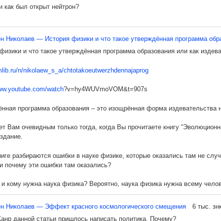
 и как был открыт нейтрон?
д облучал атомы азота альфа-частицами. В результате такого взаимод
жил, что это протон. Дальнейшие опыты в пузырьковой камере Вильсона
н Николаев — История физики и что такое утверждённая программа обра
у была открыта частица протон.
физики и что такое утверждённая программа образования или как изде
зерфорд выдвинул гипотезу о существовании еще одной частицы, вход
mlib.ru/n/nikolaew_s_a/chtotakoeutwerzhdennajaprog
ски той же массой, что и протон. Экспериментально он не смог её обнар
www.youtube.com/watch
?v=hy4WUVmoVOM&t=907s
ал в 1932 году английский ученый Джеймс Чедвик. Он поставил опыт, в
 альфа-частицами. В результате из ядра бериллия вылетала частица, к
нная программа образования – это изощрённая форма издевательства 
твии её назвали нейтроном. За свое открытие Чедвик уже через три го
ет Вам очевидным только тогда, когда Вы прочитаете книгу “Эволюционн
ь, нейтрон не обладает зарядом, и эта частица вне ядра существует ма
издание.
разом, получалось, что ядра химических элементов состоят из протонов
ниге разбираются ошибки в науке физике, которые оказались там не случ
и почему эти ошибки там оказались?
то не совсем так. Это только условно.
 и кому нужна наука физика? Вероятно, наука физика нужна всему челов
ют думать. Давайте рассмотрим, как обстояли дела с физикой на протя
н Николаев — Эффект красного космологического смещения
6 тыс. знк
да не задумывались, почему до 1736 года физика писалась только на ла
анр данной статьи пришлось написать политика. Почему?