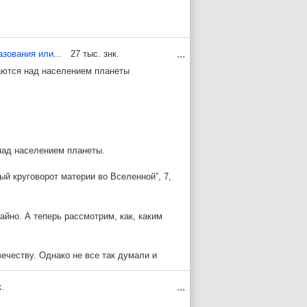
ействия вылетала частица. Резерфорд
 подтвердили его предположение. Так в
...
зования или...
27 тыс. знк.
ваются над населением планеты
ящей в состав ядра и обладающей
ужить.
 ходе которого бомбардировал атомы
оторая не отклонялась магнитным полем.
над населением планеты.
да получил Нобелевскую премию.
ый круговорот материи во Вселенной”, 7,
ксимум 15 минут и распадается.
 и нейтронов?
айно. А теперь рассмотрим, как, каким
ечеству. Однако не все так думали и
жении её истории.
...
.
тыни? Ответ на этот вопрос очевиден.