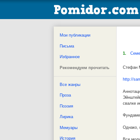
Мои публикации
Письма
1.
Семе
Избранное
Стефан М
Рекомендуем прочитать
http://sa
Все жанры
Аннотаци
Проза
Эйнштейн
свалке и
Поэзия
Фундамен
Лирика
Однако, 
Мемуары
История
Все молч