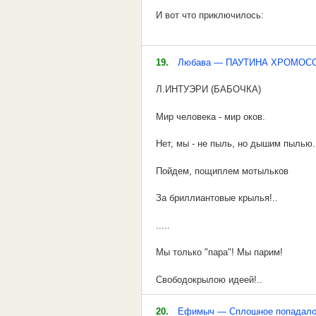
И вот что приключилось:
Органирует орган
Объявили учения. Построили, выдали
Куплетист куплетит.
ответственное, одному несколько ки
19.
Любава — ПАУТИНА ХРОМОС
в несколько пудов весом на такое р
Стихоплёт стихоплетёт
Л.ИНТУЭРИ (БАБОЧКА)
И Районов приступил к выполнению з
а позёр позёрит
незадача - его прихватило ну как раз
Мир человека - мир оков.
Музпарирует поэт –
Нет, мы - не пыль, но дышим пылью.
Все на месте вроде.
Пойдем, пощиплем мотыльков
Мальвина мальвинит
За бриллиантовые крылья!..
Пьеро пьерит
.....
Орлан орланит
Мы только "пара"! Мы парим!
А волк шерстит
Свободокрылою идеей!..
– в боку перо
На диалекте "evergreen",
20.
Ефимыч — Сплошное попадалов