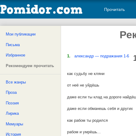
Прочитать
Ре
Мои публикации
Письма
Избранное
1.
александр — подражания 1-6
Рекомендуем прочитать
как судьбу не кляни
Все жанры
от неё не уйдёшь
Проза
даже если ты клад на дороге найдё
Поэзия
даже если обманешь себя и других
Лирика
как рабом ты родился
Мемуары
рабом и умрёшь...
История