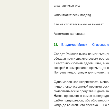
а калашников ряд
Н а ч а л ь н и к. Пилот, придурок!
колошматит всех подряд –
Кто не спрятался – он не виноват.
Автоматит колошмат.
Циркулирует циркач
18.
Владимир Митюк — Спасение е
Трюкачается трюкач
Солдат Районов никак не мог быть р
обладая почти двухметровым ростом 
И солирует солист
Счастливо избежав дедовщины, а ком
которой и намеревался пробыть до о
Дирижёрит дирижёр
Получив недоступную для многих лы
А скрипач скрипачит.
Одна маленькая неприятность мешал
пище, легко усвояемой прочими сос
Музыканит музыкант
гомеопатические средства и даже за
Никак, приспичит в самое неподходя
Пианинит пианист
шибко придиралось, ибо обязанности
когда до ближайшего поселка…. Но э
Педалирует педаль