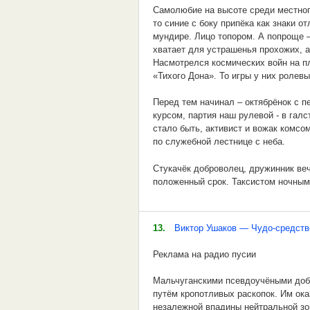
не приукрасит свой, пусть сомнител
Продукты распада
Самолюбие на высоте среди местног
то синие с боку припёка как знаки о
" героизм " дабы показаться "...чего-
Мобильные токсины
мундире. Лицо топором. А попроще –
хватает для устрашенья прохожих, а
Таких " голохвастовых" и тогда, и т
Вкуснее апельсина,
Насмотрелся космических войн на п
«Тихого Дона». То игры у них ролевы
меньшей степени, хватает с избытко
Не слаще горькой редьки,
Перед тем начинал – октябрёнок с п
пятерых, - это же круто!
Картошки с дымом едким.
курсом, партия наш рулевой - в гал
стало быть, активист и вожак комсо
А было это примерно так:
На сковородке – сельди
по служебной лестнице с неба.
Их встретилось мне пятеро,
из рациона снеди
Стукачёк доброволец, дружинник ве
положенный срок. Таксистом ночным 
Бухих до неприличности.
Поджарены в камине
А теперь он в казаки подался, где 
На нос по десять пьяных
как жирные налимы.
пообтёрся. Начать своё дело без п
13.
Виктор Ушаков — Чудо-средств
вольготнее стало житьё для кого-то
Каблуков и кулаков.
В огне кипящем масле
хватает пробиться к корыту с дымя
Реклама на радио пусии
Хоть я был трезв, как стеклышко
Их свойства не погасли,
Мальчуганскими псевдоучёными добы
И рупь имел в наличности,
путём кропотливых раскопок. Им ока
А только обострились -
незалежной впадины нейтральной зо