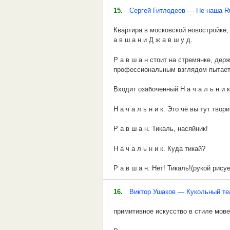
странная особенность.
15.
Сергей Гитлодеев — Не наша R
Вот знаменитый пример фехтовально
Квартира в московской новостройке,
100 и всех разогнал. Пусть служил в
а в ш а н и Д ж а в ш у д.
признают факт сражения достоверны
фехтованием с практической сторон
Р а в ш а н стоит на стремянке, дер
профессиональным взглядом пытаетс
Хроники зафиксировали подробность
затеяли ссору вышли ИЗ трактира. 
Входит озабоченный Н а ч а л ь н и 
собутыльники.
Н а ч а л ь н и к. Это чё вы тут твор
Р а в ш а н. Тикаль, насяйник!
Н а ч а л ь н и к. Куда тикай?
Р а в ш а н. Нет! Тикаль!(рукой рис
Н а ч а л ь н и к. Вертикаль, что ли?
16.
Виктор Ушаков — Кукольный те
Р а в ш а н .(кивая головой)Да!
примитивное искусство в стиле мове
Н а ч а л ь н и к. Я же вам лазерны