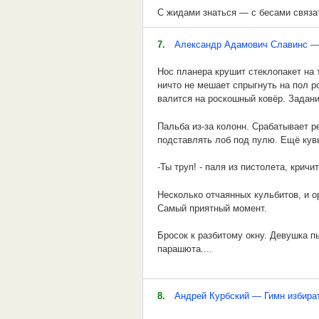
С жидами знаться — с бесами связа
Там сидят враги
Не надо и беса, коли жид здеся.
7.
Александр Адамович Славинс — 
А за полем-полюшком
Жид в хату, ангелы из хаты.
Нос планера крушит стеклопакет на 
Жирный генерал
ничто не мешает спрыгнуть на пол р
Что Богу угодно, то жиду непригодно
валится на роскошный ковёр. Задан
Для геройской звёздочки
Отольются в аду христианские слез
Пальба из-за колонн. Срабатывает ре
Дырку ковырял.
подставлять лоб под пулю. Ещё кувы
Жид крещённый, что волк прирученн
.
-Ты труп! - паля из пистолета, кричи
Жид и ладаном готов надымить, тол
Припев
Несколько отчаянных кульбитов, и о
Что Богу грешно, то жиду смешно.
Самый приятный момент.
65 лет
Тогда жида смешишь, когда Бога гне
Бросок к разбитому окну. Девушка п
Ты ещё не дед:
парашюта....
Жидовские дети хуже, чем крысы в к
Получай повестку, ствол,
-Пациент 007, терапевтическая пау
И добру навредят, и христианских де
И бронежилет!
8.
Андрей Курбский — Гимн избира
Где жид, там и взятка — такова его 