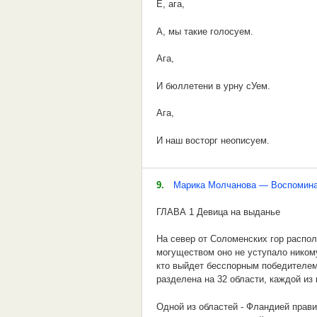
А плешивый сдохнет только
Е, ага,
Жид водкой угостит, а потом и споит
Через 25 -
А, мы такие голосуем.
У жида уже твой грош, ну а ты всё п
Сыновьям и внукам будет
Ага,
У жида твоя копейка, ну а ты ещё по
Шанс повоевать!
И бюллетени в урну сУем.
Жида не понять, пока шкуру овечью с
Ага,
Жид не сам себе нос ковал, его жид
И наш восторг неописуем.
Дети жида от христианки — все пейс
9.
Марика Молчанова — Воспомина
Каков жид, такова и его вонь.
ГЛАВА 1 Девица на выданье
Затем жиды с рожи на нас непохожи,
На север от Соломенских гор распо
Жид и мёртвый из петли вывернется
могуществом оно не уступало никому
кто выйдет бесспорным победителем 
Жид скажет, что бит, но не скажет за
разделена на 32 области, каждой из
Жид, как свинья: ничего не болит, а 
Одной из областей - Фландией прав