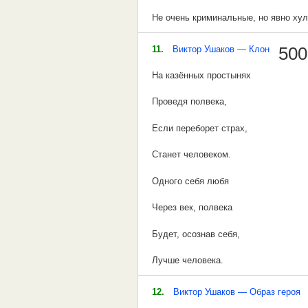
Не очень криминальные, но явно ху
балбесов от переизбытка энергии. В 
11.
Виктор Ушаков — Клон
500
возраст у нас наступал несколько п
На казённых простынях
молодежи. Где-то уже после двадцати 
Проведя полвека,
я по земле ходил и у судьбы, как все
Если переборет страх,
себе просил...( перефразируя извес
Станет человеком.
А эта реальная история была напис
Одного себя любя
творчества В.Высоцкого ( ...их было 
Через век, полвека
не просто подражать, а наивное, но
Будет, осознав себя,
не хуже. В моем " опусе " ИХ не восе
Лучше человека.
реальности было только трое. Но ка
**
12.
Виктор Ушаков — Образ героя