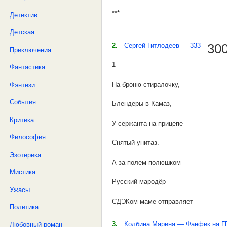
***
Детектив
Детская
я иду по дороге
2.
Сергей Гитлодеев — 333
300
Приключения
по планете Земля
1
Фантастика
а планета летит в бесконечность Вс
На броню стиралочку,
Фэнтези
увлекая невольно с собою меня
События
Блендеры в Камаз,
одинокого путника
Критика
У сержанта на прицепе
в сущности бренной
Философия
Снятый унитаз.
***
Эзотерика
А за полем-полюшком
С сожалением признаем
Мистика
Русский мародёр
правде верность храня
Ужасы
СДЭКом маме отправляет
Политика
не дано нам постичь
Краденный ковер.
3.
Колбина Марина — Фанфик на ГП 
Любовный роман