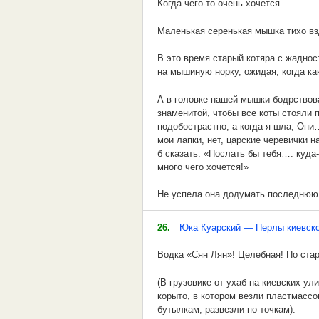
Когда чего-то очень хочется
Завлекли погранцы…
митролит митроволит.
Ты вспомни там, родные кедры,
- Ну, Вы вот глядите, - говорил он, 
Маленькая серенькая мышка тихо взд
отрывками, недоговаривают. Тупо гля
Эта офицерня –
Газфицирует газпром
В чужой, далёкой стороне…
В это время старый котяра с жадно
Правильно, в ответ на сию реплику 
Все как есть подлецы.
на мышиную норку, ожидая, когда к
Фонтанирует с умом:
Пусть будут светлыми дороги,
постигши замечание герр Троппеля, 
В колыбели резной
А в головке нашей мышки бодрствова
Сахарует Сахалин
Твои всегда, любимый мой,
знаменитой, чтобы все коты стояли 
подобострастно, а когда я шла, Они
Дрыхнет мой сорванец…
И шельмует шельф.
Ты успокой свои тревоги,
мои лапки, нет, царские черевички на
б сказать: «Послать бы тебя…. куда
Что? Откуда такой?
И поскорей вернись домой.
много чего хочется!»
Да ходил тут подлец…
Когда придёшь, тебя я встречу,
Не успела она додумать последнюю ф
мужской голос произнес: «Когда чего
И скажу, наконец,
И буду плакать на груди,
26.
Юка Куарский — Перлы киевско
Мышка встрепенулась, открыла глаз
Я серьёзно вполне:
И слёзы боль мою излечат,
Водка «Сян Лян»! Целебная! По стар
Как увидишь: подлец, --
И будет жизнь впереди…
(В грузовике от ухаб на киевских у
Это, значит, ко мне.
Ну, а сейчас, тебя здесь нету,
корыто, в котором везли пластмассо
бутылкам, развезли по точкам).
Книга находится здесь: