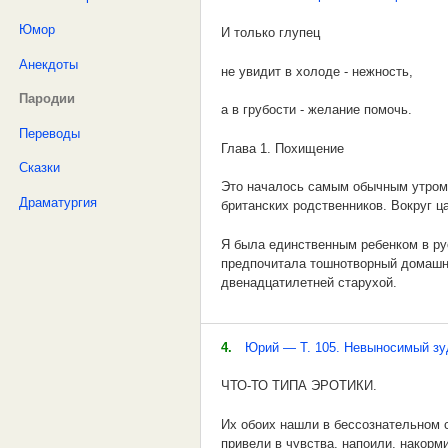
тайный смысл бытия
.
Юмор
И только глупец
наше время сочится,
Анекдоты
Припев
не увидит в холоде - нежность,
как меж пальцев вода
Пародии
333
а в грубости - желание помочь.
и уходим мы в вечность
Переводы
Посылочки ушли,
Глава 1. Похищение
не оставив следа....
Сказки
Не купить парням такого
Это началось самым обычным утром 
***
Драматургия
британских родственников. Вокруг ц
Дома за рубли.
Никому бессмертие не дано
Я была единственным ребенком в ру
У домашних непонятка -
предпочитала тошнотворный домашн
Нищий ты или живешь богато
двенадцатилетней старухой.
Что кому продать.
Не горюй раз кончилось вино
Неожиданно затрещал дверной звоно
А на гробовые можно
быстрым шагом преодолевая гостину
Так и жизнь закончится когда-то...
4.
Юрий — Т. 105. Невыносимый зу
Целый год бухать
В холле послышались незнакомые му
***
ЧТО-ТО ТИПА ЭРОТИКИ.
деревянному столу, вокруг которого
.
Учитесь наслаждаться бытием
Их обоих нашли в бессознательном 
- Извините, пришли какие-то мужчин
привели в чувства, напоили, накорми