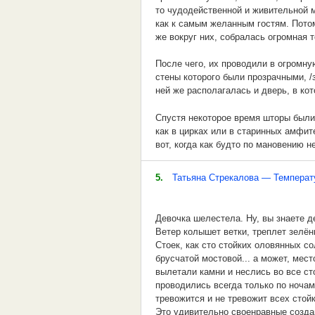
2
то чудодейственной и живительной м
Чтоб без затей и не теряя смысла
- С кем именно, - с некоторым раздр
как к самым желанным гостям. Потом
На шевроне триколор,
же вокруг них, собралась огромная
И следуя завету мудреца:
- Со всеми, - еще более растерянно
Буква Z на лбу,
После чего, их проводили в огромну
Я существую, лишь когда я мыслю..
- Пусть войдут, - приказал папа.
стены которого были прозрачными, /
Едет с фронта русский ваня
ней же располагалась и дверь, в кот
***
Прислуга снова скрылась в холле, и
В цинковом гробу.
чрезмерно дорого и безвкусно. Но, к
Спустя некоторое время шторы были 
Хочешь стать когда-нибудь счастли
испуганно разглядывать вошедших.
как в цирках или в старинных амфи
А за полем-полюшком
вот, когда как будто по мановению н
Научись довольствоваться малым
Я впервые видела его в таком состоя
установилась просто гробовая тишина
РОдное село
морщины. Отец стал будто бы ниже и
стене из металлических прутьев от
Научись Творцу быть благодарным
5.
Татьяна Стрекалова — Температ
тигра, самец и самка. Увидев, или 
Десять свежих мобиков
халаты людей.
Уж за то, что дал тебе родиться...
Провожать пришло
Девочка шелестела. Ну, вы знаете де
А иначе, что такое счастье?
Ветер колышет ветки, треплет зелён
.
Стоек, как сто стойких оловянных со
- Радужный мираж за горизонтом...
брусчатой мостовой... а может, мест
вылетали камни и неслись во все ст
Припев
проводились всегда только по ночам
тревожится и не тревожит всех стойк
333
Это удивительно своенравные создан