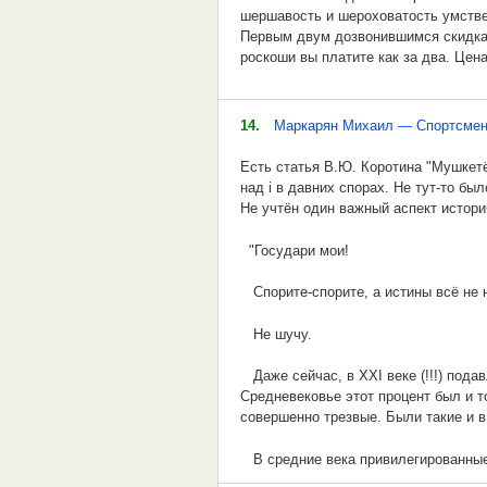
шершавость и шероховатость умствен
Однако не хотел иметь
На то они токсины.
Первым двум дозвонившимся скидка: 
роскоши вы платите как за два. Цен
На морде синяков.
Алюторская маска,
Но понял я, что просто так
Надетая в опаске,
14.
Маркарян Михаил — Спортсмен
От них мне не отделаться.
Секреты все скрывает,
Есть статья В.Ю. Коротина "Мушкетё
Вокруг темно, кругом уж ночь,
над i в давних спорах. Не тут-то бы
Лишь жабрами моргает.
Не учтён один важный аспект истор
Мне мимо не пройти.
"Государи мои!
Собрался весь, напрягся весь
Спорите-спорите, а истины всё не н
Не шучу.
Даже сейчас, в XXI веке (!!!) пода
Средневековье этот процент был и т
совершенно трезвые. Были такие и 
В средние века привилегированные к
невозможно поверить. Трезвенники б