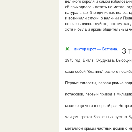
великого короля и самой избалованн
Жид, как свинья: ничего не болит, а 
ей приходилось летать на метле, о
натуральных блондинистых волос, кр
Рядом с жидом — не житьё, а вытьё
и возникали слухи, о наличии у Пр
но очень-очень глубоко, потому как
Жида приютить — волка в хлев пуст
хотя и была и ярким общительным ч
Хорош был дом, да жид поселился в
Вообще Принцесса Фландии не имела
правителей, но тем не менее Велики
С жидом кашу варить — себя отрави
10.
виктор шрот — Встреча.
3 т
Фландия вообще была областью крас
были готовы перегрызть друг другу г
С жидом водиться, что в крапиве во
1975 год. Битлз, Окуджава, Высоцкий
Льстив жид в бедности, изверг при в
само собой "блатняк" разного пошиба
Там, где жиды, всегда жди беды.
Первые сигареты, первая рюмка вод
Где хата жида, там всей деревне бе
потасовки, первый привод в милицию
Нету роз без шипов, нету бед без жи
много еще чего в первый раз.Не тре
улицам, грохот брошенных пустых б
металлом крыши частных домов с м