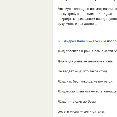
Встань-ка, посмотри,
Автобусы злорадно посматривали из
парку требуются водители - и даже 
Как вдова с свекрухою
природным призванием всегда сущест
руку моет, и так далее...
Делят Жигули
Короче, автобусы сама знали, что де
А у военкома в плане
творит! И никто не замечал эту неп
6.
Андрей Лалош — Русские послов
выворотность, с какой автобус летел
335
девочка завистливо провожала его г
Жид просится в рай, а сам смерти б
За сто лет не смогут бабы
Для жида душа — дешевле гроша.
Столько нарожать!
Не ведает жид, что такое стыд.
.
Жид, как бес, никогда не покается.
3
Жидовская синагога — есть жилище
Под горою тонна мяса,
Жиды — видимые бесы.
На ветвях мозги:
Бесы и жиды — дети сатаны.
штурмовали детский садик -