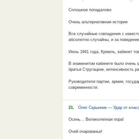
А лес горит.
Целуют души орхидеи!..
Сплошное попадалово
Околпаченный палач
...
Очень альтернативная история
не упорствует топор
О, вы, искатели хандры,
Все случайные совпадения с извест
а топорствует в упор
абсолютно случайны, и за поведение
Дуэт с тоской, - на смерти соло!..
и лоббирует об лоб.
Июнь 1941 года, Кремль, кабинет т
Пойдем выпутывать миры
Гастролирует газ-троль
В знаменитом кабинете было очень ш
Из паутины хромосома!
братья Стругацкие, интенсивность р
Донкихотит гастролёр
***
Руководители партии, армии, госуд
современности.
Хлебопечет хлебороб
http://samlib.ru/l/lilaj_i/baobabochka.s
Обсуждение шло весьма бурно, но во
Квартирует квартирант
________________________________
21.
Олег Скрынник — Удар от клас
В дальнем углу кабинета бывший н
Педалирует педант.
ПАУТИНА ХРОМОСОМА.
Мехлиса к тому, чтобы организовать
Осень… Великолепная пора!
родственникам в САСШ. Лев Захаров
А писатель писарит
Мы все живые – плоть от плоти!
Литвиновым никак не хотел.
Очей очарованье!
Словарями слов сорит.