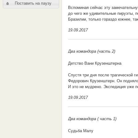
Поставить на паузу
Вспоминая сейчас эту замечательну
до чего же удивительные пируэты, п
Бразилии, только гораздо южнее, та
Фернан Магеллан, совершенно выбив
19.09.2017
сейчас под угрозой срыва из-за пол
же пугающая перспектива попасть в
читатель, что в Южном полушарии д
мореплавания) А что, в результате,
Два командора (часть 2)
Уже полтора месяца многострадальн
Детство Вани Крузенштерна
произвести ремонт своей грот-мачты
Чтобы хоть как-то ускорить ремонт
Спустя три дня после трагической 
на «Неву», которой командовал кап
Федорович Крузенштерн. Он поднялся
исполнилось 30 лет. Лисянскому до
И это не мудрено. Экспедиция уже п
водоизмещением 370 тонн, имел экипа
возможных графиков движения. Им н
хотя бы, не было посторонних лиц,
19.09.2017
достичь и обогнуть мыс Горн – окон
ночным кошмаром моряков всего ми
«Невы» в порту Дестеро делал эту 
Два командора ( часть 1)
- Проклятый, грязный город, мирова
Федорович. - Город бездельников и 
Судьба Малу
здесь будем зимовать, господа!