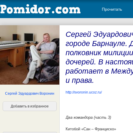
Прочитать
Сергей Эдуардович
городе Барнауле. 
полковник милиции
дочерей. В настоя
работает в Между
и права.
http://svoronin.ucoz.ru/
Сергей Эдуардович Воронин
Добавить в избранное
Два командора (часть 3)
Китобой «Сан – Франциско»