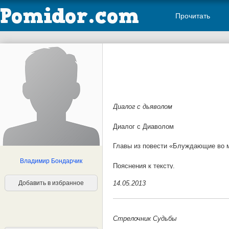
Прочитать
Диалог с дьяволом
Диалог с Диаволом
Главы из повести «Блуждающие во м
Владимир Бондарчик
Пояснения к тексту.
Добавить в избранное
14.05.2013
Александр Иванович Черепков, сост
мести своим одноклассникам за изде
появилась возможность осуществить
одноклассники. Черепков при его де
Стрелочник Судьбы
ужасом и мольбой о помиловании в г