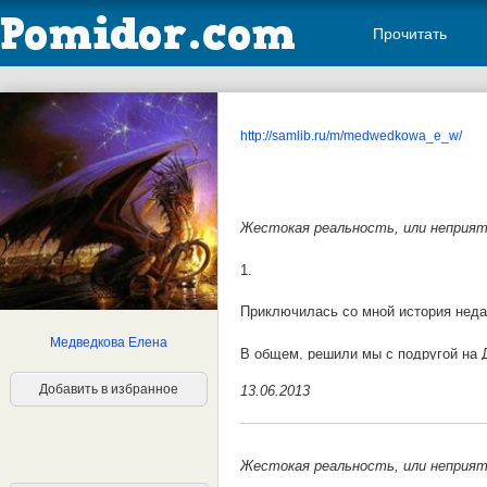
Прочитать
http://samlib.ru/m/medwedkowa_e_w/
Жестокая реальность, или неприятн
1.
Приключилась со мной история недав
Медведкова Елена
В общем, решили мы с подругой на Д
волка...
Добавить в избранное
13.06.2013
Договорились мы встретиться возле 
и отправились в летнюю кафешку, вр
наслаждением потягивая прохладный 
Жестокая реальность, или неприятн
двум парням лет 19-ти. Те пока сто