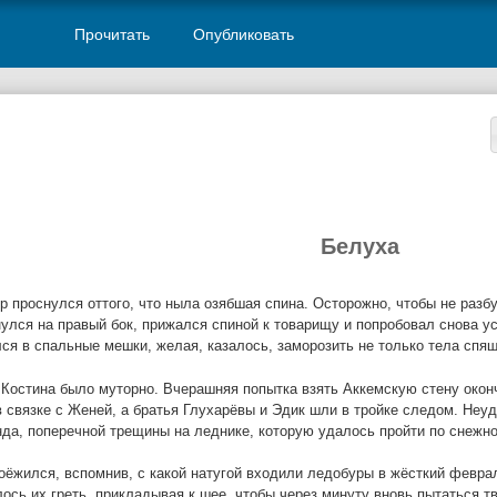
Прочитать
Опубликовать
Белуха
 проснулся оттого, что ныла озябшая спина. Осторожно, чтобы не разб
улся на правый бок, прижался спиной к товарищу и попробовал снова ус
ся в спальные мешки, желая, казалось, заморозить не только тела спящ
Костина было муторно. Вчерашняя попытка взять Аккемскую стену окон
 связке с Женей, а братья Глухарёвы и Эдик шли в тройке следом. Неуд
да, поперечной трещины на леднике, которую удалось пройти по снежно
оёжился, вспомнив, с какой натугой входили ледобуры в жёсткий феврал
ось их греть, прикладывая к шее, чтобы через минуту вновь пытаться т