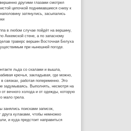
овершенно другими глазами смотрел
вистой цепочкой поднимавшиеся снизу к
 наполовину затянулись, засыпались
чки
уппа в любом случае пойдёт на вершину,
о Аккемской стене, а по запасному
сделав траверс вершин Восточная Белуха
осуществимым при нынешней погоде.
онтакте льда со скалами и вышла,
забивая крючья, закладывая, где можно,
 в связках, работая попеременно. Это
не задумываясь. Выполнять, несмотря на
и от вечного холода и от одежды, которую
о мало грела.
ы занялись поисками записок,
г друга кулаками, чтобы немножко
шли, и куда предстоит направиться