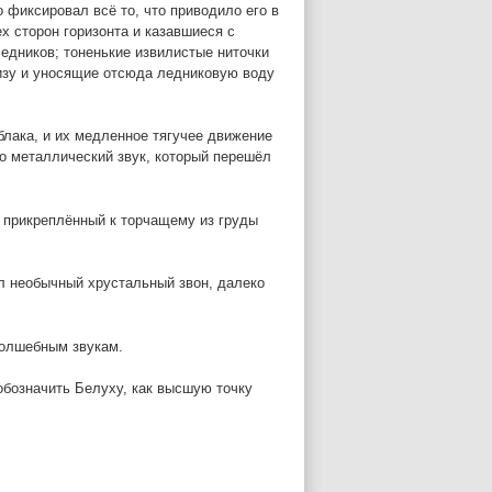
 фиксировал всё то, что приводило его в
х сторон горизонта и казавшиеся с
дников; тоненькие извилистые ниточки
изу и уносящие отсюда ледниковую воду
блака, и их медленное тягучее движение
о металлический звук, который перешёл
, прикреплённый к торчащему из груды
ал необычный хрустальный звон, далеко
волшебным звукам.
обозначить Белуху, как высшую точку