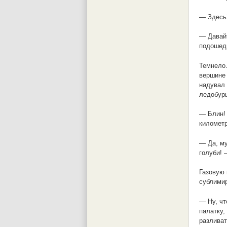
— Здесь?
— Давайт
подошед
Темнело.
вершине 
надувал 
ледобуры
— Блин! 
километр
— Да, му
голуби! 
Газовую 
сублимир
— Ну, чт
палатку,
разливат