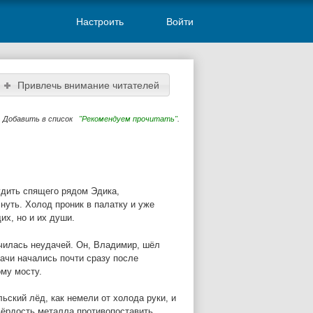
Настроить
Войти
Привлечь внимание читателей
Добавить в список
"Рекомендуем прочитать"
.
удить спящего рядом Эдика,
нуть. Холод проник в палатку и уже
их, но и их души.
чилась неудачей. Он, Владимир, шёл
ачи начались почти сразу после
му мосту.
ьский лёд, как немели от холода руки, и
вёрдость металла противопоставить