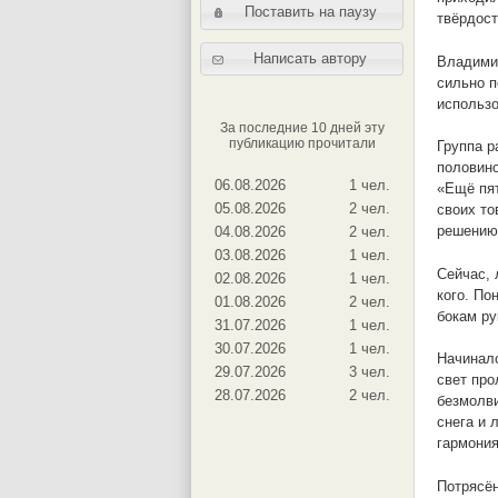
Поставить на паузу
твёрдост
Написать автору
Владимир
сильно п
использо
За последние 10 дней эту
публикацию прочитали
Группа р
половино
06.08.2026
1 чел.
«Ещё пят
05.08.2026
2 чел.
своих то
решению
04.08.2026
2 чел.
03.08.2026
1 чел.
Сейчас, 
02.08.2026
1 чел.
кого. По
01.08.2026
2 чел.
бокам ру
31.07.2026
1 чел.
30.07.2026
1 чел.
Начиналс
29.07.2026
3 чел.
свет про
28.07.2026
2 чел.
безмолви
снега и 
гармония
Потрясён