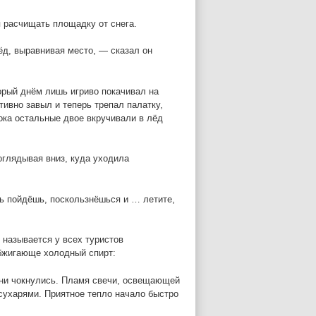
 расчищать площадку от снега.
ёд, выравнивая место, — сказал он
орый днём лишь игриво покачивал на
тивно завыл и теперь трепал палатку,
пока остальные двое вкручивали в лёд
оглядывая вниз, куда уходила
ть пойдёшь, поскользнёшься и … летите,
о называется у всех туристов
обжигающе холодный спирт:
они чокнулись. Пламя свечи, освещающей
 сухарями. Приятное тепло начало быстро