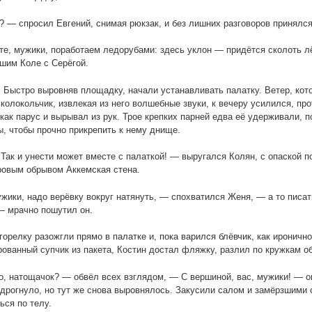
 — спросил Евгений, снимая рюкзак, и без лишних разговоров принялся
е, мужики, поработаем ледорубами: здесь уклон — придётся сколоть л
шим Коле с Серёгой.
 Быстро выровняв площадку, начали устанавливать палатку. Ветер, кот
колокольчик, извлекая из него волшебные звуки, к вечеру усилился, про
как парус и вырывал из рук. Трое крепких парней едва её удерживали, 
, чтобы прочно прикрепить к нему днище.
Так и унести может вместе с палаткой! — выругался Колян, с опаской п
овым обрывом Аккемская стена.
жики, надо верёвку вокруг натянуть, — спохватился Женя, — а то писа
— мрачно пошутил он.
горелку разожгли прямо в палатке и, пока варился блёвчик, как ироничн
ованный супчик из пакета, Костин достал фляжку, разлил по кружкам 
о, натощачок? — обвёл всех взглядом, — С вершиной, вас, мужики! — 
 дрогнуло, но тут же снова выровнялось. Закусили салом и замёрзшими
ься по телу.