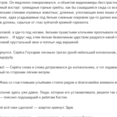
тров. Он медленно поворачивался, и объектив видеокамеры бесстрастно
мый восторг: громадные горные хребты, как бы сошедшиеся сюда со все
елыми спинами огромных животных; длинные, уползающие вниз языки ле
ечек, едва угадываемые под белым снежным покровом где-то далеко вн
в долины, скрытые от глаз зубчатой кромкой горизонта.
оловой, а где-то под ногами, белыми пушистыми клочьями проплывали о
вало… И вдруг над этим белым безмолвным царством раздался какой-т
тонкий хрустальный звон и поплыл над вершиной.
рнулся. Серёга Глухарев легонько трогал рукой небольшой колокольчик
едорубу.
о! — Серёга снова и снова дотрагивался до колокольчика, и тот издав
ый по сторонам лёгким ветром.
Жека со счастливыми улыбками стояли рядом и благоговейно внимали 
льчик здесь уже давно. Люди, которые его устанавливали, решили так 
— пояснил подошедший к ребятам Костин.
ё всё-таки сделали! — азартно крикнул Эдик.