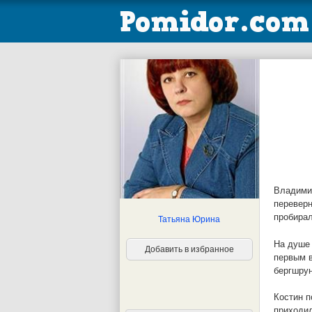
Владимир
переверн
пробирал
Татьяна Юрина
На душе 
Добавить в избранное
первым в
бергшрун
Костин п
приходил