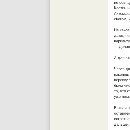
не совпа
Костин н
Аккемско
снегом, 
На какое
даже, не
варианту
— Делане
А для эт
Через дв
наконец,
верёвку 
была чис
то, что 
уже неск
Вышли на
оставлен
согретьс
дальше.