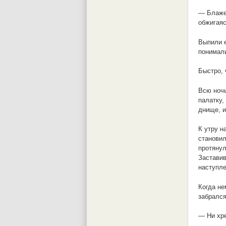
— Блажен
обжигаяс
Выпили е
понимали
Быстро, 
Всю ночь
палатку,
днище, и
К утру н
становил
протянул
Заставив
наступле
Когда не
забрался
— Ни хре