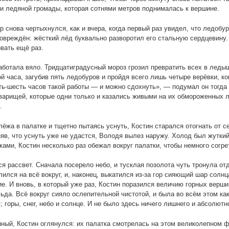
и ледяной громады, которая сотнями метров поднималась к вершине.
 снова чертыхнулся, как и вчера, когда первый раз увидел, что ледоб
овреждён: жёсткий лёд буквально разворотил его стальную сердцевину.
вать ещё раз.
аботала вяло. Тридцатиградусный мороз грозил превратить всех в ледышк
й часа, загубив пять ледобуров и пройдя всего лишь четыре верёвки, ког
ь-шесть часов такой работы — и можно сдохнуть», — подумал он тогда 
варищей, которые одни только и казались живыми на их обмороженных л
.
лёжа в палатке и тщетно пытаясь уснуть, Костин старался отогнать от с
няв, что уснуть уже не удастся, Володя вылез наружу. Холод был жуткий
ками, Костин несколько раз обежал вокруг палатки, чтобы немного согре
я рассвет. Сначала посерело небо, и тусклая позолота чуть тронула о
лился на всё вокруг, и, наконец, выкатился из-за гор сияющий шар солн
е. И вновь, в который уже раз, Костин поразился величию горных вер
льда. Всё вокруг сияло ослепительной чистотой, и была во всём этом ка
; горы, снег, небо и солнце. И не было здесь ничего лишнего и абсолютн
ный, Костин оглянулся: их палатка смотрелась на этом великолепном 