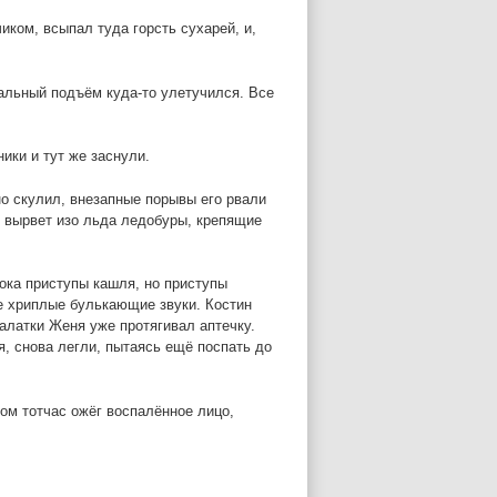
ком, всыпал туда горсть сухарей, и,
альный подъём куда-то улетучился. Все
ики и тут же заснули.
но скулил, внезапные порывы его рвали
он вырвет изо льда ледобуры, крепящие
ока приступы кашля, но приступы
е хриплые булькающие звуки. Костин
алатки Женя уже протягивал аптечку.
я, снова легли, пытаясь ещё поспать до
ом тотчас ожёг воспалённое лицо,