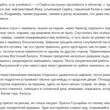
рёга, а ну улыбнись! — и Серёга послушно заулыбался в объектив, с т
все они: невозмутимый Жека, улыбчивый Серёга, серьёзный Колян и сам
сь Владимиру такими родными, своими в доску мужиками, что даже как-
евога.
ачали спуск с перевала, вышли на ледник, через переход подошли к ле
ную часть ледника, где разрывов почти не было. Спустились без особых
 камеру, снимая понравившиеся ему моменты, и чуть было не уронил её 
ме к перевалу Белухинскому. Широкая трещина зияла голубоватой пасть
егося путника, так что группе пришлось долго идти вдоль неё по краю, 
о, по-пластунски переползли по одному на другую сторону. Переночевал
клона Восточной Белухи. Успешно преодолев несколько разрывов льда,
ишлось неоднократно навешивать перила. После изнурительной работы
Белухинский и уже через сорок минут движения по гребню оказались на
тешественниками внезапно открылась удивительно широкая, почти ров
кое подростки устраивают обычно где-нибудь в городском дворе. Площа
к группа поднялась на вершину, здесь не было ничьих следов: ни зверь, 
этого снежного, сияющего в солнечный день алмазами, покрывала, кото
 Белая гора. Белуха…
 присел на рюкзак, не спеша закурил. Братья Глухарёвы по своему обы
их покорителей вершины. Эдик восторженно снимал вид, открывшийся 