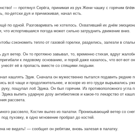
ство! — протянул Серёга, принимая из рук Жени чашку с горячим блёвчи
ь, по-детски дуя и причмокивая, начал есть.
щё по одной. Разговаривать не хотелось. Охвативший их днём эмоцион
, что испортившаяся погода может сильно затруднить движение вниз.
чтобы сэкономить тепло от газовой горелки, разделись, залезли в спальн
 дул ветер. Он то протяжно завывал, то, временно стихая, вдруг жалоб
 пригибали к ледовому основанию, и порой даже казалось, что вот-вот 
 унесёт её в пропасть вместе со спящими людьми.
ачал кашлять Эдик. Сначала он мужественно пытался подавить редкие п
ись всё чаще и продолжительнее, и вскоре из его груди вырывались уж
 руку, пощупал лоб Эдика. Он был горячим. Из противоположного угла п
 Эдика выпить ударную дозу антибиотиков и какое-то лекарство от кашл
ния рассвета.
много рассвело, Костин вылез из палатки. Пронизывающий ветер со снег
 под пуховку, в одно мгновение пробрал до костей.
на не видать! — сообщил он ребятам, вновь залезая в палатку.