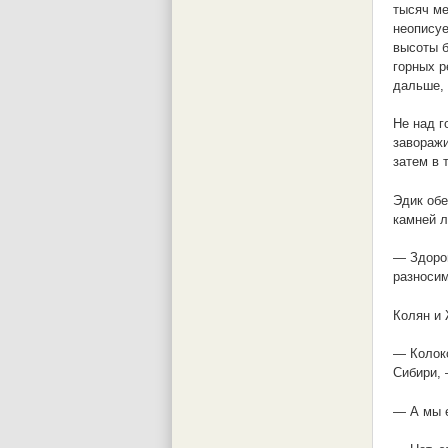
тысяч ме
неописуе
высоты б
горных р
дальше, 
Не над г
заворажи
затем в 
Эдик обе
камней л
— Здоров
разносим
Колян и 
— Колоко
Сибири, 
— А мы е