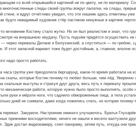
дающим со всей открывшейся картиной ни по цвету, ни по материалу. С
а многочисленные следы своей группы вокруг палатки, на следы, преры
й стене, и вдруг отчётливо увидел, что эти лишние здесь отметины уже
как будто невидимый художник стёр ластиком ненужные в картине черто
-то мгновение Костину стало жутко. Но он был реалистом и знал, что гр
смотря на вчерашнюю неудачу. Пусть подъём придётся осуществить не п
 — через перевалы Делане и Белухинский, а спуститься — по гребню, 
. И этот запасной вариант тоже будет достойным, а, главное, вполне 
ого надо просто работать.
а часа группа уже преодолела бергшрунд, какое-то время работала на к
 на скалы, которые Костин почему-то любил больше, чем лёд. Уверенно 
за скальные выступы и страхуя друг друга, весь путь к перевалу прошли
то механическая работа, которую нужно было просто выполнять, особо 
стыли руки и мёрзли ноги, что саднило обмороженные лица, а тела устал
олько дней не снимали, даже когда ложились спать, но которая почему-т
 перевал. Закурили. Настроение немного улучшилось. Братья Глухарёв
ных прежними восходителями, ничего не нашли и весело валтузили дру
я. Эдик достал видеокамеру, снял панораму, затем путь, откуда они при