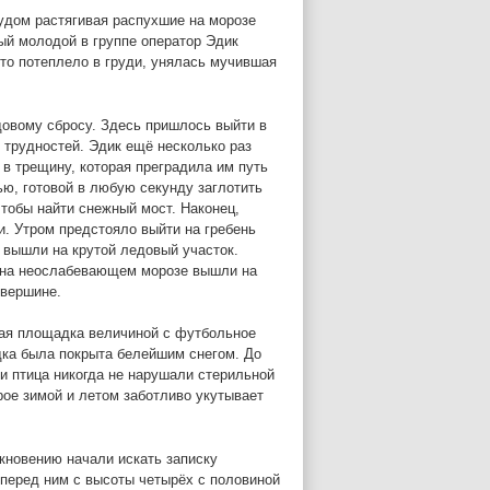
рудом растягивая распухшие на морозе
ый молодой в группе оператор Эдик
то потеплело в груди, унялась мучившая
довому сбросу. Здесь пришлось выйти в
 трудностей. Эдик ещё несколько раз
в трещину, которая преградила им путь
ю, готовой в любую секунду заглотить
чтобы найти снежный мост. Наконец,
и. Утром предстояло выйти на гребень
 вышли на крутой ледовый участок.
 на неослабевающем морозе вышли на
 вершине.
ная площадка величиной с футбольное
дка была покрыта белейшим снегом. До
ни птица никогда не нарушали стерильной
рое зимой и летом заботливо укутывает
кновению начали искать записку
перед ним с высоты четырёх с половиной