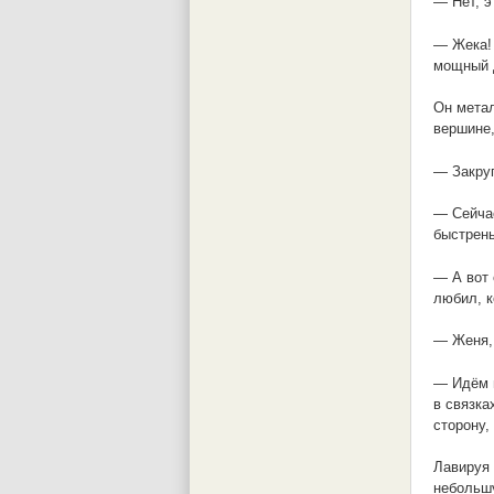
— Нет, э
— Жека! 
мощный 
Он метал
вершине,
— Закруг
— Сейчас
быстрень
— А вот 
любил, к
— Женя, 
— Идём п
в связка
сторону,
Лавируя 
небольшу