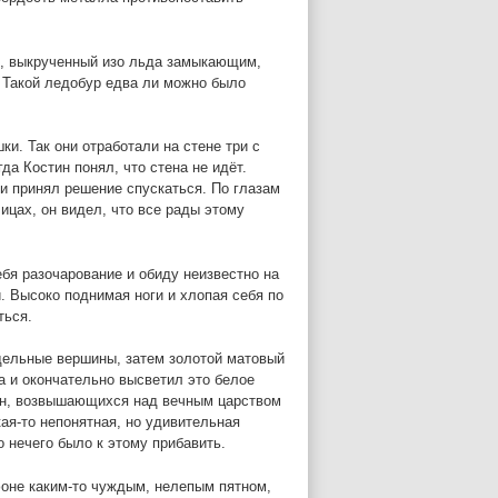
ур, выкрученный изо льда замыкающим,
 Такой ледобур едва ли можно было
и. Так они отработали на стене три с
да Костин понял, что стена не идёт.
и принял решение спускаться. По глазам
ицах, он видел, что все рады этому
ебя разочарование и обиду неизвестно на
. Высоко поднимая ноги и хлопая себя по
ться.
тдельные вершины, затем золотой матовый
ца и окончательно высветил это белое
шин, возвышающихся над вечным царством
кая-то непонятная, но удивительная
о нечего было к этому прибавить.
фоне каким-то чуждым, нелепым пятном,