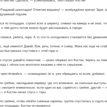
то она нас сделала, — усмехнувшись, тихо сказал Костин.
Раздавай шоколадки! Отметим вершину! — возбуждённо кричал Эдик, 
душевный подъём.
ся по площадке, строил всех в шеренгу, снимал на камеру и не знал, чт
 о чём долго потом можно будет рассказывать в городе.
ляемся, ребята, пора. А то что-то холодновато становится без движен
, ещё немного! Давай, Вов, речь толкни, я сниму, Жека нас ещё на сл
ко-быстренько спустимся с этой горы и…
о спуске давайте помолчим, — резко оборвал его Костин, берясь за лям
огда с лёгкостью молотили языками о чём-то серьёзном.
пристёгивайся, — скомандовал он и, уже обращаясь ко всем, добавил:
о гребню, закладывая верёвку, где это возможно, за скальные выступы
х смотрите внимательно: если один из вас сорвётся с гребня, другой —
 — и Костин начал спуск с горы.
по гребню, чтобы обойти снежные карнизы, группа спустилась в седло
ю площадку, Костин остановился.