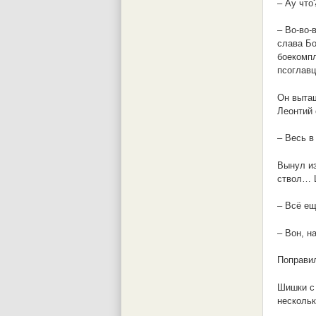
– Ау что
– Во-во-
слава Бо
боекомпл
псоглавц
Он вытащ
Леонтий 
– Весь в
Вынул из
ствол… Щ
– Всё ещ
– Вон, н
Поправил
Шишки с 
нескольк