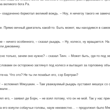
а великого бога Ра.
 озадаченно бормотал великий вождь. – Ноу, я ничегоу такого не замечау
е. Прямо вечный двигатель какой-то. Быть может, мы находимся в сам
не – ничего особенного, – сказал рыцарь. – Ну, колесо, ну вращается. На 
ли диковинку.
сно только, зачем оно нужно? – сказал Тинч. – Может быть, где-то под
словами он осторожно заглянул под колесо и вытащил за горловину об
те-ка. Что это? Не ты ли позабыл его, сэр Бертран?
! – вспомнил Мякушкин. – Там уважауемый рыцарь оуставил мешоук со 
ывали…
ял его, – заявил де Борн, – не взял потому, что он не мой. Так у нас при
а его взяули собаучьи головы, наум неизвестно… – продолжил было Мя