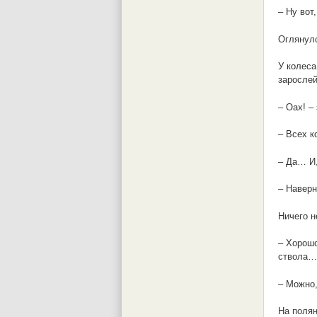
– Ну вот
Оглянулс
У колеса
заросле
– Оах! –
– Всех к
– Да… И,
– Наверн
Ничего н
– Хорошо
ствола… 
– Можно,
На полян