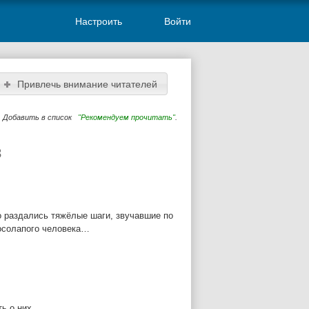
Настроить
Войти
Привлечь внимание читателей
Добавить в список
"Рекомендуем прочитать"
.
3
о раздались тяжёлые шаги, звучавшие по
 косолапого человека…
ь о них.