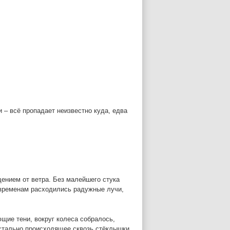
и – всё пропадает неизвестно куда, едва
щением от ветра. Без малейшего стука
о временам расходились радужные лучи,
щие тени, вокруг колеса собралось,
стально происходящее сквозь стёклышки