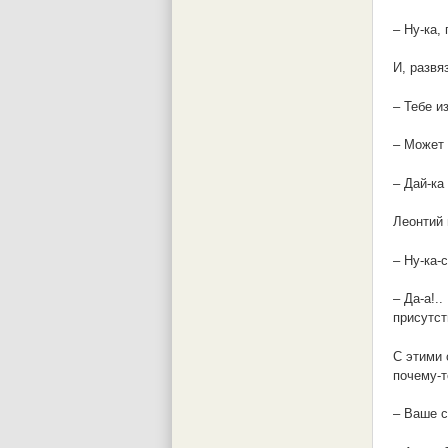
– Ну-ка,
И, развя
– Тебе и
– Может
– Дай-ка
Леонтий 
– Ну-ка-
– Да-а!.
присутст
С этими 
почему-т
– Ваше с