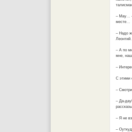
талисман
– Мау… –
месте…
– Надо ж
Леонтий.
– А по м
мне, наш
– Интере
С этими 
– Смотри
– Да-дау
рассказ
– Я не вз
– Оуткуд