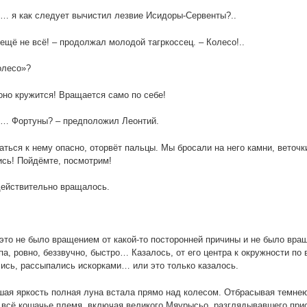
… я как следует вычистил лезвие Исидоры-Сервенты?..
 ещё не всё! – продолжал молодой тагркоссец. – Колесо!..
олесо»?
но кружится! Вращается само по себе!
о… Фортуны? – предположил Леонтий.
аться к нему опасно, оторвёт пальцы. Мы бросали на него камни, веточк
сь! Пойдёмте, посмотрим!
ействительно вращалось.
это не было вращением от какой-то посторонней причины и не было вра
па, ровно, беззвучно, быстро… Казалось, от его центра к окружности п
ись, рассыпались искорками… или это только казалось.
ая яркость полная луна встала прямо над колесом. Отбрасывая темнею
 всё кошачье племя, включая великого Мяурысьо, разглядывавшего при