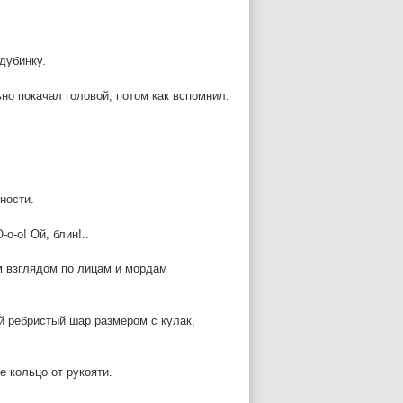
дубинку.
ьно покачал головой, потом как вспомнил:
ности.
о-о! Ой, блин!..
ым взглядом по лицам и мордам
й ребристый шар размером с кулак,
е кольцо от рукояти.