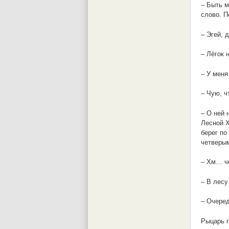
– Быть м
слово. П
– Эгей, 
– Лёгок 
– У меня
– Чую, ч
– О ней 
Лесной Х
берег по
четверы
– Хм… че
– В лесу
– Очеред
Рыцарь п