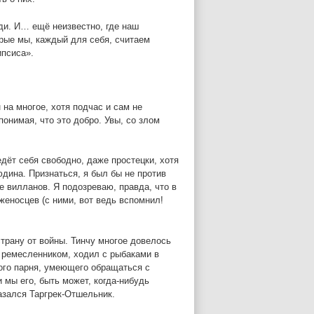
ди. И… ещё неизвестно, где наш
рые мы, каждый для себя, считаем
ипсиса».
 на многое, хотя подчас и сам не
понимая, что это добро. Увы, со злом
дёт себя свободно, даже простецки, хотя
юдина. Признаться, я был бы не против
е вилланов. Я подозреваю, правда, что в
женосцев (с ними, вот ведь вспомнил!
страну от войны. Тинчу многое довелось
л ремесленником, ходил с рыбаками в
ного парня, умеющего обращаться с
 мы его, быть может, когда-нибудь
казался Таргрек-Отшельник.