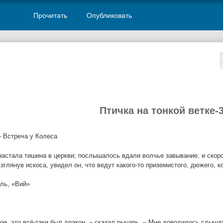
Прочитать
Опубликовать
Птичка на тонкой ветке-
– Встреча у Колеса
настала тишина в церкви; послышалось вдали волчье завывание, и скор
взглянув искоса, увидел он, что ведут какого-то приземистого, дюжего,
оль, «Вий»
ое, это всё-таки был дракон, – сказал рыцарь. – Мне доводилось слышат