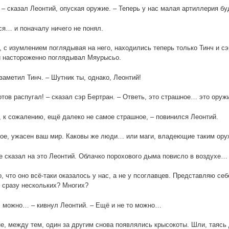
, – сказал Леонтий, опуская оружие. – Теперь у нас малая артиллерия б
я… и поначалу ничего не понял.
, с изумлением поглядывая на него, находились теперь только Тинч и с
й настороженно поглядывал Мяурысьо.
 заметил Тинч. – Шутник ты, однако, Леонтий!
отов распугал! – сказал сэр Бертран. – Ответь, это страшное… это оруж
 к сожалению, ещё далеко не самое страшное, – повинился Леонтий.
ое, ужасен ваш мир. Каковы же люди… или маги, владеющие таким ор
е сказал на это Леонтий. Облачко порохового дыма повисло в воздухе… 
, что оно всё-таки оказалось у нас, а не у псоглавцев. Представляю с
сразу нескольких? Многих?
 можно… – кивнул Леонтий. – Ещё и не то можно…
е, между тем, один за другим снова появлялись крысокоты. Шли, таясь 