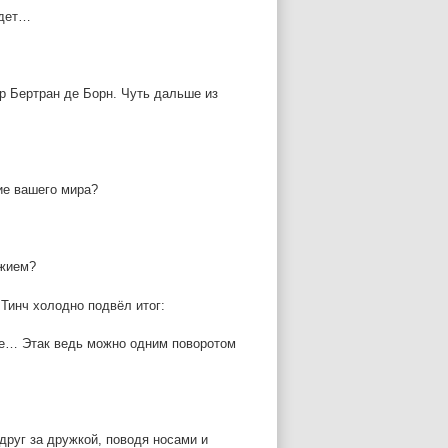
удет…
эр Бертран де Борн. Чуть дальше из
ие вашего мира?
ужием?
Тинч холодно подвёл итог:
ебе… Этак ведь можно одним поворотом
друг за дружкой, поводя носами и