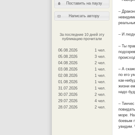
Поставить на паузу
– Дракон
Написать автору
невидимы
реальным
– И люди
За последние 10 дней эту
публикацию прочитали
– Ты пра
06.08.2026
1 чел.
подозрев
05.08.2026
3 чел.
происход
04.08.2026
2 чел.
– А скаж
03.08.2026
1 чел.
по его у
02.08.2026
1 чел.
как-нибу
01.08.2026
1 чел.
жизни ем
31.07.2026
1 чел.
надо буд
30.07.2026
2 чел.
29.07.2026
4 чел.
– Тинчес
28.07.2026
2 чел.
повидать
море. На
боевым п
увидим. 