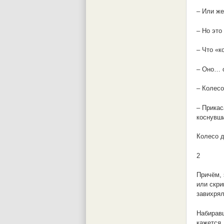
– Или же
– Но это
– Что «к
– Оно… о
– Колес
– Прикас
коснувши
Колесо д
2
Причём, 
или скри
завихрял
Набиравш
кажется,