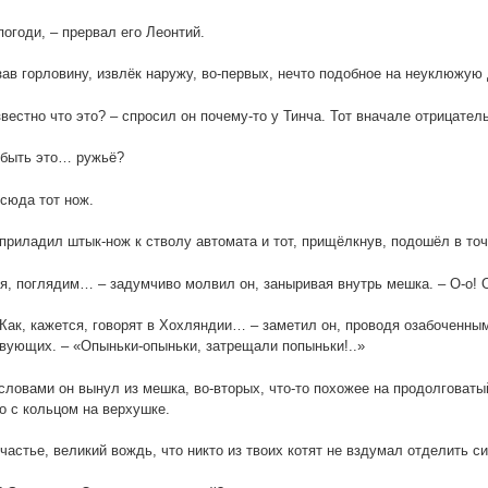
 погоди, – прервал его Леонтий.
зав горловину, извлёк наружу, во-первых, нечто подобное на неуклюжую 
звестно что это? – спросил он почему-то у Тинча. Тот вначале отрицател
 быть это… ружьё?
 сюда тот нож.
приладил штык-нож к стволу автомата и тот, прищёлкнув, подошёл в точ
ся, поглядим… – задумчиво молвил он, заныривая внутрь мешка. – О-о! О-
. Как, кажется, говорят в Хохляндии… – заметил он, проводя озабоченн
вующих. – «Опыньки-опыньки, затрещали попыньки!..»
словами он вынул из мешка, во-вторых, что-то похожее на продолговаты
о с кольцом на верхушке.
частье, великий вождь, что никто из твоих котят не вздумал отделить си