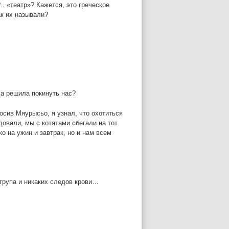
. «театр»? Кажется, это греческое
ак их называли?
ха решила покинуть нас?
росив Мяурысьо, я узнал, что охотиться
довали, мы с котятами сбегали на тот
ко на ужин и завтрак, но и нам всем
 трупа и никаких следов крови…