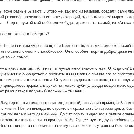
ы тоже разные бывают… Этого же, как его ни называй, создали сами лю
й режиссёр насоздавал больше декораций, здесь или в тех мирах, кото
… Ладно, пускай мой собеседник будет дракон. Тот самый, из «Апокал
 же должны его победить?
в. Ты прав и тысячу раз прав, сэр Бертран. Видишь ли, человек способен
ает о своих силах и способностях. Он способен творить добро, даже не 
ит то же самое.
и-ка мне, Леонтий… А Тинч? Ты лучше меня знаком с ним. Откуда он? Ве
му и умению обращаться с оружием я бы никак не принял его за простол
дь помериться с ним силами. Он умеет орудовать посохом, но это оружи
у доводилось держать в руках не только дубину. Среди вещей моих ору
ет разобраться до ужина) должны быть мечи…
 Даурадес – сын славного воителя, который, возглавив армию, избавил 
 в жизни. Нет, он никогда не стремился сражаться. Он строил дома, бы
 самом деле у него две личины. До сих пор ты видел его в облике слав
осохом и ставить сети на крупную рыбу. Существует и другое обличье, и
Честно говоря, я не понимаю, почему на его месте в утреннем бою не о