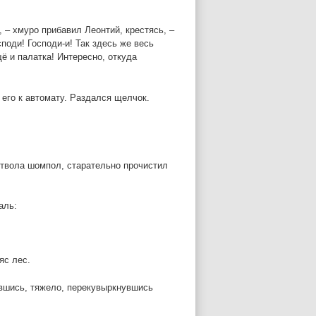
 – хмуро прибавил Леонтий, крестясь, –
поди! Господи-и! Так здесь же весь
щё и палатка! Интересно, откуда
его к автомату. Раздался щелчок.
ствола шомпол, старательно прочистил
аль:
яс лес.
вшись, тяжело, перекувыркнувшись