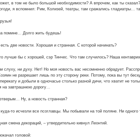
ожет, в том не было большой необходимости? А впрочем, как ты сказал?.
огоди, я вспомнил: Рим, Колизей, театры, там сражались гладиатры… т
друзья!
на помине… Долго жить будешь!
 есть две новости. Хорошая и странная. С которой начинать?
то лучше бы с хорошей, сэр Тинчес. Что там случилось? Наша кентаври
ни слуху, ни духу. Нет! Но моя новость вас несомненно обрадует. Рассп
озяин не разрешает лишь по эту сторону реки. Потому, пока вы тут бесе
 перекату и добыли в одночасье столько разной дичи, что хватит не толь
м на завтрашнюю дорогу…
тверым… Ну, а новость странная?
 куда-то исчезли все псоглавцы. Мы побывали на той поляне. Ни одного
ная смена декораций, – утвердительно кивнул Леонтий.
окачал головой: