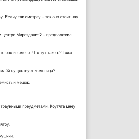
. Еслиу так смотреу – так оно стоит нау
ом центре Мироздания? – предположил
то оно и колесо. Что тут такого? Тоже
 землёй существует мельница?
ъёмистый мешок.
страунными преудметами. Коутята мнеу
нятоу.
кушкин.