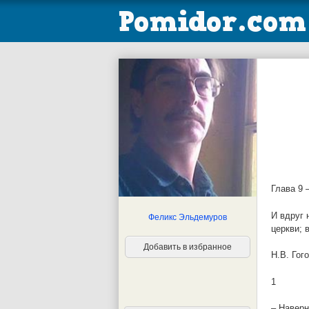
Глава 9 
И вдруг 
Феликс Эльдемуров
церкви; 
Добавить в избранное
Н.В. Гог
1
– Наверн