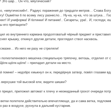
? Это шар… Он что, мяугический?
во, «мяугический»!.. Радиус поражения до тридцати метров… Слава Богу,
гу! Ошмётки б по всему лесу разнесло… Ну-ка, ну-ка, что за штука… Гос
ект! И униформа! И ботинки! И питание!.. Сигареты, ура!.. И, господи, е
ы его притащили?
ил из внутреннего кармана продолговатый чёрный предмет и приставил 
снял крышку, откинул другие детали, проглядел ствол насквозь.
 смазке… Из него ни разу не стреляли!
 полиэтиленового мешочка специальную тряпочку, ветошь, отделил от 
ёлк-щёлк-щёлк! – приладил детали на место.
ё помню! – недобро хмыкнул он и, передёрнув затвор, повёл глазами вд
а верхушке той высокой ели, видите шишки?
 прицел, приложил автомат к плечу и неожиданный грохот очереди потр
ветки полетели действительно впечатляюще, да и сама ветка, подломи
о раз в воздухе, рухнула в дальний кустарник.