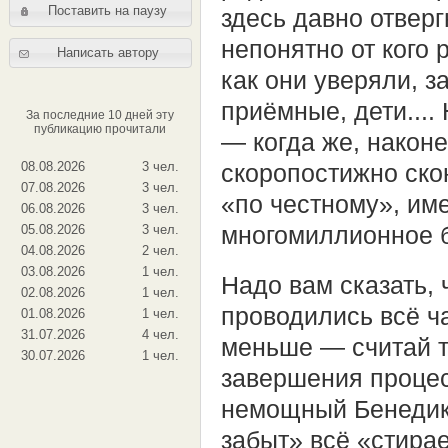
Поставить на паузу
здесь давно отвер
непонятно от кого 
Написать автору
как они уверяли, 
приёмные, дети....
За последние 10 дней эту
публикацию прочитали
— когда же, након
08.08.2026
3 чел.
скоропостижно ско
07.08.2026
3 чел.
«по честному», име
06.08.2026
3 чел.
многомиллионное б
05.08.2026
3 чел.
04.08.2026
2 чел.
03.08.2026
1 чел.
Надо вам сказать,
02.08.2026
1 чел.
проводились всё ча
01.08.2026
1 чел.
31.07.2026
4 чел.
меньше — считай т
30.07.2026
1 чел.
завершения процесс
немощный Бенедикт
забыт» всё «стирае