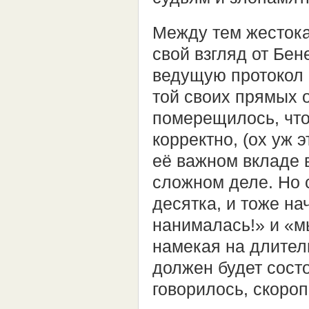
Между тем жестока
свой взгляд от Бен
ведущую протокол
той своих прямых о
померещилось, что
корректно, (ох уж 
её важном вкладе 
сложном деле. Но 
десятка, и тоже на
нанималась!» и «м
намекая на длител
должен будет сост
говорилось, скоро