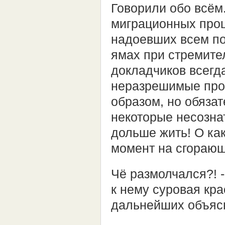
Говорили обо всём
миграционных проц
надоевших всем п
ямах при стремите
докладчиков всегда
неразрешимые про
образом, но обязат
некоторые несозна
дольше жить! О как
момент на сгорающ
Чё размолчался?! 
к нему суровая кр
дальнейших объяс