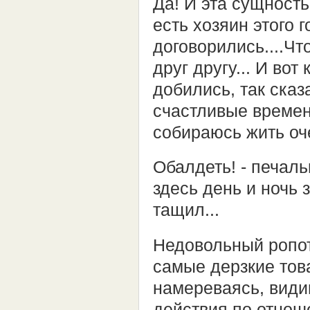
Да! И эта сущность
есть хозяин этого г
договорились....Чт
друг другу... И вот
добились, так сказ
счастливые времен
собираюсь жить оч
Обалдеть! - печаль
здесь день и ночь 
тащил...
Недовольный ропот
самые дерзкие тов
намереваясь, види
действия по отноше