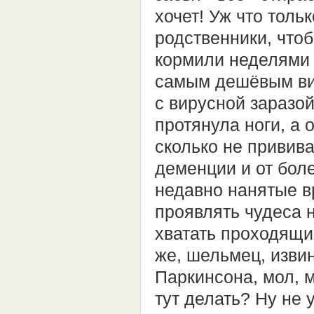
хочет! Уж что тол
родственники, чтоб
кормили неделями 
самым дешёвым вин
с вирусной заразой
протянула ноги, а
сколько не прививал
деменции и от бол
недавно нанятые в
проявлять чудеса н
хватать проходящих
же, шельмец, изви
Паркинсона, мол, м
тут делать? Ну не 