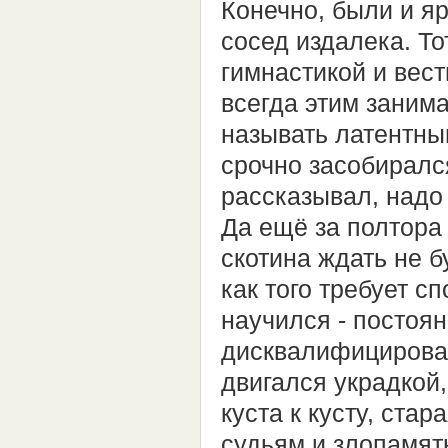
Конечно, были и я
сосед издалека. То
гимнастикой и вест
всегда этим занима
называть латентным
срочно засобиралс
рассказывал, надо
Да ещё за полтора 
скотина ждать не б
как того требует с
научился - постоян
дисквалифицирован
двигался украдкой
куста к кусту, ста
судьям и злопамят