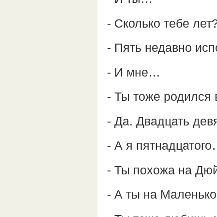
- Сколько тебе лет
- Пять недавно ис
- И мне…
- Ты тоже родился 
- Да. Двадцать дев
- А я пятнадцатог
- Ты похожа на Дю
- А ты на Маленьк