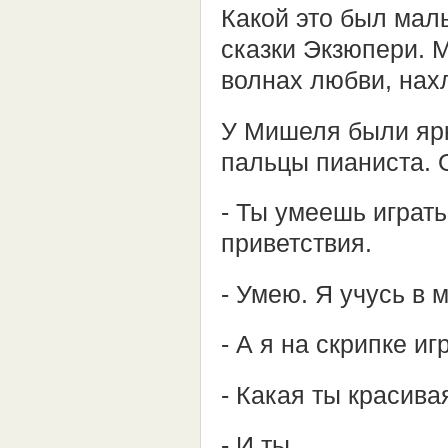
Какой это был мал
сказки Экзюпери. М
волнах любви, нах
У Мишеля были ярк
пальцы пианиста. 
- Ты умеешь играть
приветствия.
- Умею. Я учусь в 
- А я на скрипке и
- Какая ты красива
- И ты…