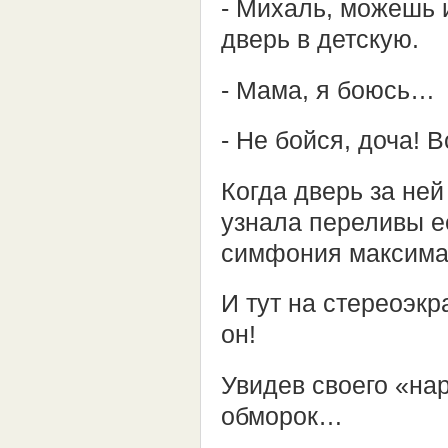
- Михаль, можешь и
дверь в детскую.
- Мама, я боюсь…
- Не бойся, доча!
Когда дверь за ней
узнала переливы е
симфония максима
И тут на стереоэк
он!
Увидев своего «нар
обморок…