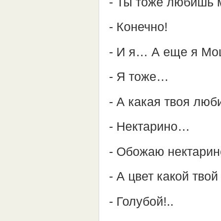
- Ты тоже любишь
- Конечно!
- И я… А еще я М
- Я тоже…
- А какая твоя лю
- Нектарино…
- Обожаю нектарин
- А цвет какой тво
- Голубой!..