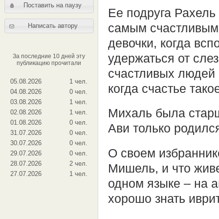
Поставить на паузу
Ее подруга Рахель
самым счастливым 
Написать автору
девочки, когда вс
удержаться от слез
За последние 10 дней эту
публикацию прочитали
счастливых людей 
05.08.2026
1 чел.
когда счастье та
04.08.2026
0 чел.
03.08.2026
1 чел.
Михаль была старш
02.08.2026
1 чел.
01.08.2026
0 чел.
Ави только родилс
31.07.2026
0 чел.
30.07.2026
0 чел.
О своем избраннике
29.07.2026
0 чел.
28.07.2026
2 чел.
Мишель, и что живе
27.07.2026
1 чел.
одном языке – на 
хорошо знать иврит