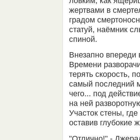
ловким, как ящериц
жертвами в смерте
градом смертоносн
статуй, наёмник сл
спиной.
Внезапно впереди в
Времени разворачи
терять скорость, 
самый последний м
чего... под действ
на ней разворотную
Участок стены, где
оставив глубокие 
"Отлично!" - Джера