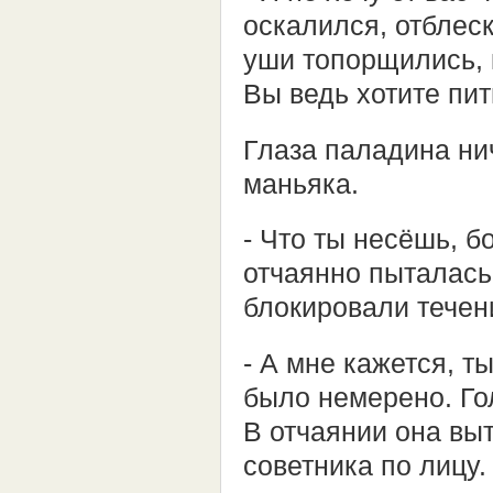
оскалился, отблеск
уши топорщились, к
Вы ведь хотите пит
Глаза паладина ни
маньяка.
- Что ты несёшь, бо
отчаянно пыталась
блокировали течен
- А мне кажется, т
было немерено. Го
В отчаянии она вы
советника по лицу