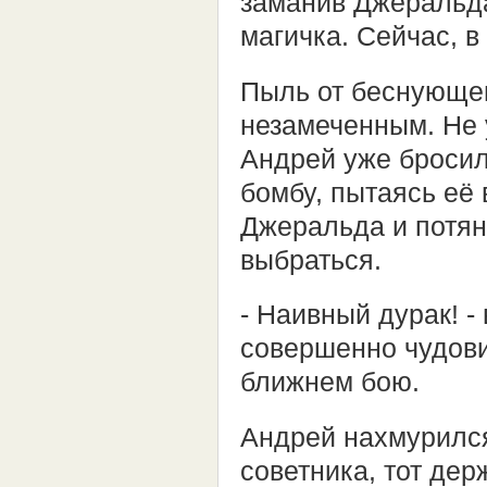
заманив Джеральда 
магичка. Сейчас, 
Пыль от беснующег
незамеченным. Не 
Андрей уже бросил
бомбу, пытаясь её 
Джеральда и потян
выбраться.
- Наивный дурак! -
совершенно чудови
ближнем бою.
Андрей нахмурился,
советника, тот дер