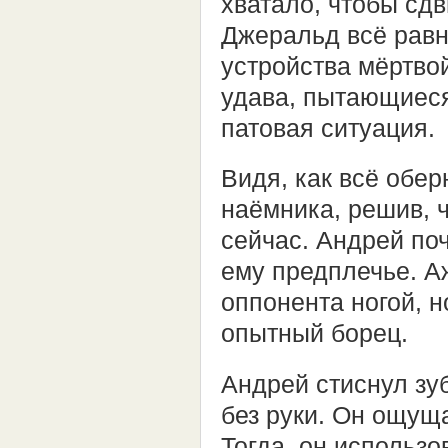
хватало, чтобы сдв
Джеральд всё равн
устройства мёртвой
удава, пытающиеся
патовая ситуация.
Видя, как всё обе
наёмника, решив, ч
сейчас. Андрей по
ему предплечье. А
оппонента ногой, 
опытный борец.
Андрей стиснул зуб
без руки. Он ощуща
Тогда, он использо