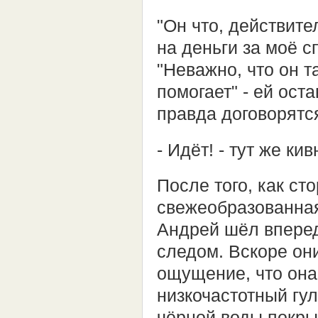
"Он что, действит
на деньги за моё с
"Неважно, что он т
помогает" - ей ост
правда договорятс
- Идёт! - тут же ки
После того, как с
свежеобразованная
Андрей шёл вперед
следом. Вскоре он
ощущение, что она
низкочастотный гул
чёрной воды покры