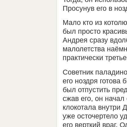
Просунув его в ноз
Мало кто из котолю
был просто красив
Андрея сразу вдолб
малолетства наёмни
практически третье
Советник паладинов
его ноздря готова 
был отпустить пред
сжав его, он начал
клокотала внутри 
уже осточертело у
его верткий враг. 