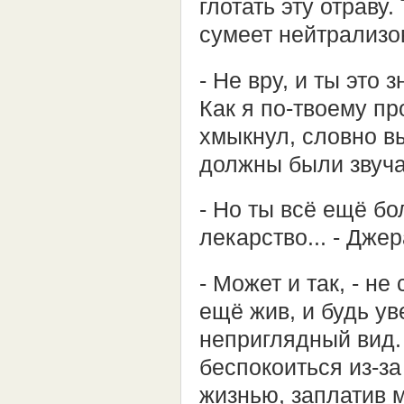
глотать эту отраву.
сумеет нейтрализо
- Не вру, и ты это
Как я по-твоему пр
хмыкнул, словно в
должны были звуча
- Но ты всё ещё бол
лекарство... - Дж
- Может и так, - не
ещё жив, и будь ув
неприглядный вид. 
беспокоиться из-з
жизнью, заплатив 