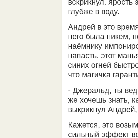
вскрикнул, ярость 
глубже в воду.
Андрей в это врем
него была никем, н
наёмнику импониро
напасть, этот мань
синих огней быстро
что магичка гарант
- Джеральд, ты вед
же хочешь знать, к
выкрикнул Андрей,
Кажется, это возы
сильный эффект воз