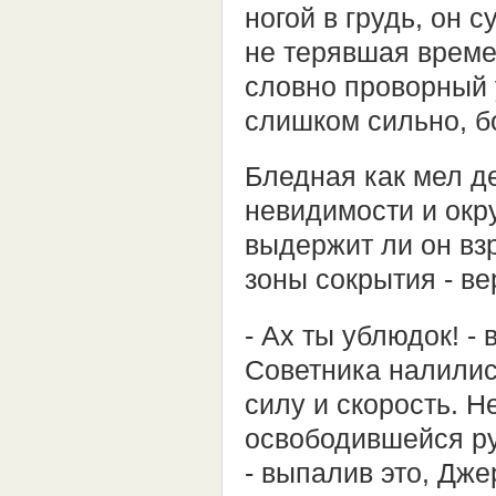
ногой в грудь, он с
не терявшая времен
словно проворный 
слишком сильно, б
Бледная как мел д
невидимости и окр
выдержит ли он взр
зоны сокрытия - ве
- Ах ты ублюдок! - 
Советника налилис
силу и скорость. Н
освободившейся рук
- выпалив это, Дже