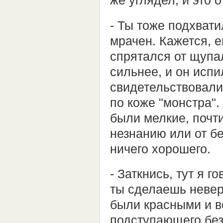
же углядел, и это 
- Ты тоже подхвати
мрачен. Кажется, е
спрятался от щупа
сильнее, и он исп
свидетельствовали
по коже "монстра".
были мелкие, почти
незнанию или от б
ничего хорошего.
- Заткнись, тут я 
ты сделаешь неверн
были красными и 
подступающего без