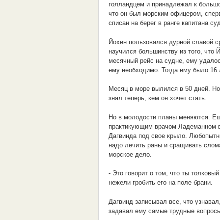
голландцем и принадлежал к большо
что он был морским офицером, сперв
списан на берег в ранге капитана су
Йохен пользовался дурной славой с
научился большинству из того, что Й
месячный рейс на судне, ему удалось
ему необходимо. Тогда ему было 16 
Месяц в море вылился в 50 дней. Но
знал теперь, кем он хочет стать.
Но в молодости планы меняются. Ещ
практикующим врачом Ладеманном в 
Дагвинда под свое крыло. Любопытны
надо лечить раны и сращивать слом
морское дело.
- Это говорит о том, что ты толковы
нежели гробить его на поле брани.
Дагвинд записывал все, что узнавал
задавал ему самые трудные вопросы