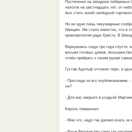
Постепенно на западное побережье 
налогов на шестнадцать лет, от набо
был стать зоной свободной торговли.
Но не одни лишь пекуниарные сообр
Швецию. Им стало известно, что в э
кровопролития ради Христа. В Швеци
Вернувшись сюда три года спустя, к
восьми готовых домов, большинство
чтобы прибрать к своим рукам самы
Густав Адольф отложил перо, и адъю
- Проследи за его опубликованием, - 
ли?
- Для вас накрыто в усадьбе Мартин
Король помрачнел.
- Мне что, надо так далеко ехать за
- Ваше Величество сами так распор