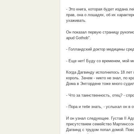
- Это книга, которая будет издана л
прав, она о лошадях, об их характере
ухаживать.
Он показал первую страницу рукописи
apud Gothob".
- Голландский доктор медицины сред
- Еще нет! Буду со временем, мой мо
Когда Дагвинду исполнилось 18 лет 
король. Зачем - никто не знал, по кр
Дома в Энггордене тоже много судил
- Что за таинственность, отец? - спр
- Пора и тебе знать, - услыхал он в о
И он узнал следующее. Густав II Ад
присутствием семейство Мартинссон 
Дагвинд с трудом попал домой. Повс