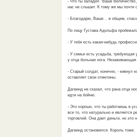
- Что ты заладил "Ваше Величество 
нас не слышит. К тому же мы почти 
- Благодарю, Ваше… в общем, спаси
По лицу Густава Адольфа пробежала
- У тебя есть какая-нибудь професси
- У семьи есть усадьба, требующая 
у отца больная нога. Незаживающая 
- Старый солдат, конечно, - кивнул 
оставляет свои отметины.
Дагвинд не сказал, что рана отца н
идти на бойню.
- Это хорошо, что ты работаешь в у
все то, что натурально и является 
торговлей. Она дает деньги, но это 
Дагвинд остановился. Король тоже.