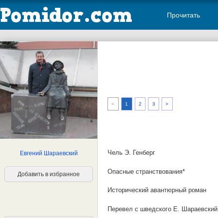
Прочитать
<
1
2
3
>
Чель Э. Генберг
Евгений Шараевский
Опасные странствования*
Добавить в избранное
Исторический авантюрный роман
Перевел с шведского Е. Шараевский