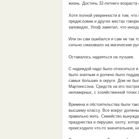
жизнь. Достичь 32-летнего возраста
Хотя полной уверенности в том, что 
предисловии и других местах говори
заповедях, Улоф заметил, что иногд
Или он сам ошибался и сам не так 
сильно смахивало на магические рун
Оставалось надеяться на лучшее.
С надеждой надо было относиться и
было знатным и должно было поддер
самых больших в округе. Дом не бы
Мартинссона. Средств на его постро
непомерных, с хозяйственной точки з
Времена и обстоятельства были так
высшему классу. Все вокруг должны б
правильно жить. Семейство вынужден
празднества и пирушки, охоту, кото
происходило что-то значительное, н