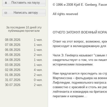
Поставить на паузу
© 1996 и 2008 Kjell E. Genberg. Fasor
Написать автору
All rights reserved
За последние 10 дней эту
публикацию прочитали
ОТЧЕГО ЗАТОНУЛ ВОЕННЫЙ КОРА
08.08.2026
1 чел.
Ответ на этот вопрос, возможно, кр
07.08.2026
1 чел.
происходит в великодержавную для 
06.08.2026
1 чел.
05.08.2026
2 чел.
Челя Э. Генберга называют "самым 
свидетельствует о том, что он пише
04.08.2026
1 чел.
историческими познаниями.
03.08.2026
1 чел.
02.08.2026
4 чел.
Нам предлагается проследить за ст
01.08.2026
2 чел.
Мартинссона – фельдшера на военно
31.07.2026
0 чел.
Лифляндии, подневольного матроса 
30.07.2026
2 чел.
совместно с красивой и столь же р
лейтенанта и командира на британс
пиратами и каперами…