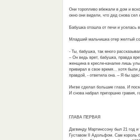
Они торопливо вбежали в дом и вск
окно они видели, что дед снова сел 
Бабушка отошла от печи и уселась в
Младший мальчишка отер желтый соу
- Ты, бабушка, так много рассказыва
– Он ведь врет, бабушка, правда вр
женщина в кресле-качалке лишь улыб
привирал в свое время... хотя были 
правдой, - ответила она. – Я бы зде
Ингве сделал большие глаза. И посм
И снова набрал пригоршню гравия, г
ГЛАВА ПЕРВАЯ
Дагвинду Мартинссону был 21 год и 
Густавом II Адольфом. Сам король б