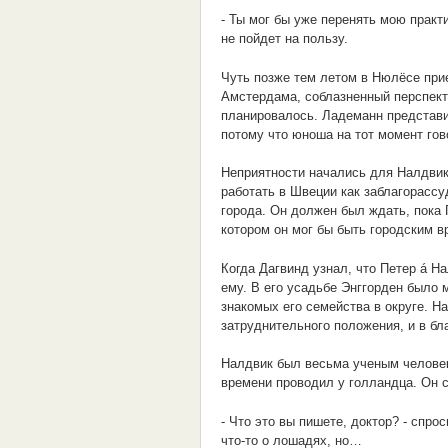
- Ты мог бы уже перенять мою практик
не пойдет на пользу.
Чуть позже тем летом в Нюлёсе при
Амстердама, соблазненный перспекти
планировалось. Ладеманн представи
потому что юноша на тот момент гов
Неприятности начались для Налдвика
работать в Швеции как заблагорассуд
города. Он должен был ждать, пока Г
котором он мог бы быть городским в
Когда Дагвинд узнал, что Петер á Н
ему. В его усадьбе Энггорден было 
знакомых его семейства в округе. На
затруднительного положения, и в бл
Налдвик был весьма ученым человек
времени проводил у голландца. Он с
- Что это вы пишете, доктор? - спро
что-то о лошадях, но…