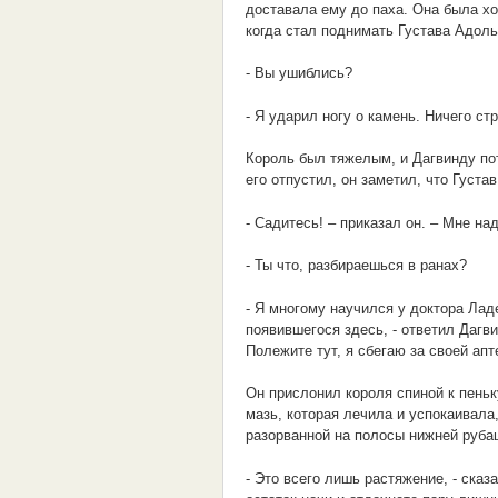
доставала ему до паха. Она была хо
когда стал поднимать Густава Адоль
- Вы ушиблись?
- Я ударил ногу о камень. Ничего ст
Король был тяжелым, и Дагвинду пот
его отпустил, он заметил, что Густ
- Садитесь! – приказал он. – Мне на
- Ты что, разбираешься в ранах?
- Я многому научился у доктора Лад
появившегося здесь, - ответил Дагви
Полежите тут, я сбегаю за своей апт
Он прислонил короля спиной к пеньк
мазь, которая лечила и успокаивала,
разорванной на полосы нижней руба
- Это всего лишь растяжение, - сказ