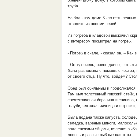
бревенчатому дому, в котором была
труба.
На большом доме было пять печных 
отводить из восьми печей.
Из погреба в кладовой выскочил скр
с интересом посмотрел на погреб.
- Погреб в скале, - сказал он. – Ка
- Он тут очень, очень давно, - отве
была разломана с помощью костра, в
от своего отца. Ну что, войдем? Сто
Обед был обильным и продолжался до
Там был толстенный говяжий стейк, 
свежекопченая баранина и свинина, 
голуби, сложная яичница и сырники,
Была подана также капуста, холодец
селедка, вареные миноги, малосоль
воде свежими яйцами, вяленая рыба
лосось и разные рыбные паштеты.