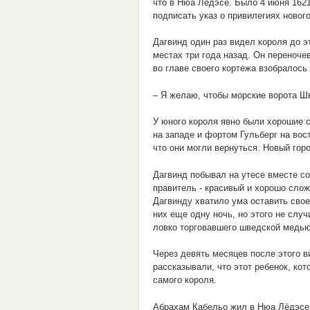
что в Нюа Лёдэсе. Было 4 июня 1621
подписать указ о привилегиях нового
Дагвинд один раз видел короля до э
местах три года назад. Он переноч
во главе своего кортежа взобралось 
– Я желаю, чтобы морские ворота Шв
У юного короля явно были хорошие 
на западе и фортом Гульберг на вос
что они могли вернуться. Новый го
Дагвинд побывал на утесе вместе со
правитель - красивый и хорошо сло
Дагвинду хватило ума оставить свое
них еще одну ночь, но этого не слу
ловко торговавшего шведской медью
Через девять месяцев после этого в
рассказывали, что этот ребенок, ко
самого короля.
Абрахам Кабельо жил в Нюа Лёдэсе,