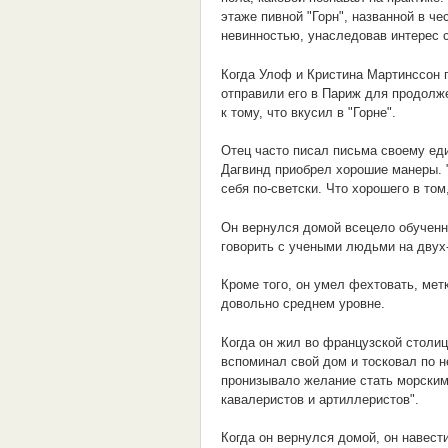
этаже пивной "Горн", названной в ч
невинностью, унаследовав интерес с
Когда Улоф и Кристина Мартинссон п
отправили его в Париж для продолже
к тому, что вкусил в "Горне".
Отец часто писал письма своему еди
Дагвинд приобрел хорошие манеры. "
себя по-светски. Что хорошего в то
Он вернулся домой всецело обученн
говорить с учеными людьми на двух
Кроме того, он умел фехтовать, метк
довольно среднем уровне.
Когда он жил во французской столи
вспоминал свой дом и тосковал по н
пронизывало желание стать морским
кавалеристов и артиллеристов".
Когда он вернулся домой, он навест