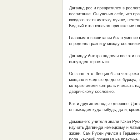
Дагвинд рос и превратился в росло
воспитание. Он уяснил себе, что пр
каждого гостя чуточку лучше, нежел
Бедный стол означал принижение го
Главным в воспитании было умение в
определял разницу между сословия
Дагвинду быстро надоели все эти по
вынужден терпеть их.
Он знал, что Швеция была четырехэ
мещане и жадные до денег буржуа; н
которые имели контроль и власть на
дворянскому сословию.
Как и другие молодые дворяне, Дагв
он выходил куда-нибудь, да и, кром
Домашнего учителя звали Юхан Русѐ
научить Дагвинда немецкому и латы
жизни. Сам Русѐн учился в Германии 
пола, каковой познавал на практике.