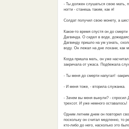
- Ты должен слушаться свою мать, п
ногти - станешь таким, как я!
Солдат получил свою монету, а шест
Какое-то время спустя он до смерти
Дагвинда. О сидел в воде, дожидаяс
Дагвинду пришло на ум узнать, скол
воду. Он лежал на дне лохани, как м
Когда пришла мать, он уже насчитал
закричала от ужаса. Подбежала служ
- Ты меня до смерти напугал! -закри
- И меня тоже, - вторила служанка.
- Зачем вы меня вынули? - спросил Д
трехсот. И уже немного оставалось!
Одним летним днем он повторил свой
поскольку он считал медленно, то 
кто-либо до него, насколько это был