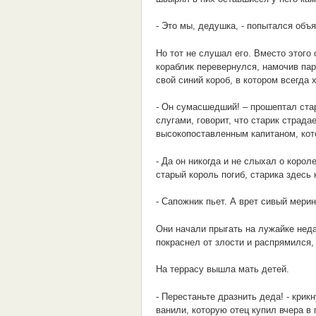
- Это мы, дедушка, - попытался объ
Но тот не слушал его. Вместо этого
кораблик перевернулся, намочив пар
свой синий короб, в котором всегда 
- Он сумасшедший! – прошептал стар
слугами, говорит, что старик страда
высокопоставленным капитаном, кото
- Да он никогда и не слыхал о короле
старый король погиб, старика здесь н
- Сапожник пьет. А врет сивый мерин
Они начали прыгать на лужайке неда
покраснел от злости и распрямился,
На террасу вышла мать детей.
- Перестаньте дразнить деда! - крик
ванили, которую отец купил вчера в 