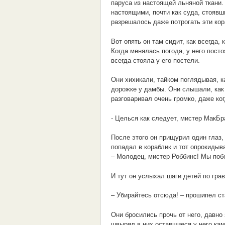
паруса из настоящей льняной ткани.
настоящими, почти как суда, стоявш
разрешалось даже потрогать эти кора
Вот опять он там сидит, как всегда,
Когда менялась погода, у него пост
всегда стояла у его постели.
Они хихикали, тайком поглядывая, к
дорожке у дамбы. Они слышали, как 
разговаривал очень громко, даже ког
- Целься как следует, мистер МакБр
После этого он прищурил один глаз,
попадал в кораблик и тот опрокидыв
– Молодец, мистер Роббинс! Мы поб
И тут он услыхал шаги детей по гра
– Убирайтесь отсюда! – прошипел ст
Они бросились прочь от него, давно 
швырял в них оставшиеся у него кам