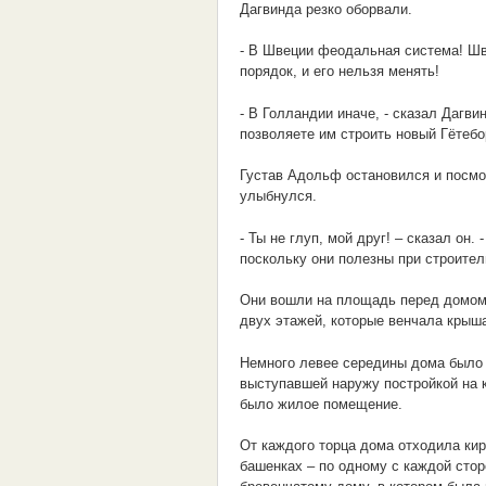
Дагвинда резко оборвали.
- В Швеции феодальная система! Шве
порядок, и его нельзя менять!
- В Голландии иначе, - сказал Дагви
позволяете им строить новый Гётебо
Густав Адольф остановился и посмо
улыбнулся.
- Ты не глуп, мой друг! – сказал он
поскольку они полезны при строител
Они вошли на площадь перед домом.
двух этажей, которые венчала крыш
Немного левее середины дома было 
выступавшей наружу постройкой на 
было жилое помещение.
От каждого торца дома отходила кир
башенках – по одному с каждой сто