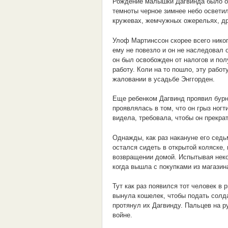
Рождение малышки Дагвинда было о
темноты черное зимнее небо освети
кружевах, жемчужных ожерельях, др
Улоф Мартинссон скорее всего никог
ему не повезло и он не наследовал о
он был освобожден от налогов и пол
работу. Коли на то пошло, эту работ
жаловании в усадьбе Энггорден.
Еще ребенком Дагвинд проявил бурн
проявлялась в том, что он грыз ногт
видела, требовала, чтобы он прекрат
Однажды, как раз накануне его седь
остался сидеть в открытой коляске,
возвращении домой. Испытывая некот
когда вышла с покупками из магазин
Тут как раз появился тот человек в
вынула кошелек, чтобы подать солда
протянул их Дагвинду. Пальцев на р
войне.