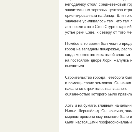
неподалеку стоял средневековый го
значительных торговых центров стра
ориентированным на Запад. Для того
значение усиливалось тем, что там 
лет после этого Стен Стуре старший
устье реки Сэве, к северу от того м
Нюлёсе в то время был чем-то вроде
город на западном побережье, распр
сюда множество искателей счастья. 
на постоялом дворе Хорн, жалуясь н
выспаться.
Строительство города Гётеборга бы
в помощь своих земляков. Он нанял 
начали со строительства главного –
обязанностью которого было правил
Хоть и на бумаге, главным начальн
Нильс Шерншёльд. Он, конечно, знал
мирном времени ему немного было из
были настоящими профессионалами, 