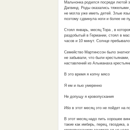
Мальчонка родился посреди лютой з
Дагвинд. Роды оказались тяжелыми 
не могла уже иметь детей. Злые язы
поэтому сдвинула ноги и более не п
Стоял январь, месяц Тора , в котор
раздобытый в Германии, стоял в ма
часов и 10 минут. Солнце пребывало
Семейство Мартинссон было знатног
не забывали, что были крестьянами,
наставлений из Альманаха крестьян
В это время я копчу мясо
Я ем и пью умеренно
Не допущу я кровопускания
Ибо в этот месяц это не пойдет на п
В этот месяц надо пить хорошее вин
такие как имбирь, перец, гвоздика, 
кровопусканием заниматься не надо.