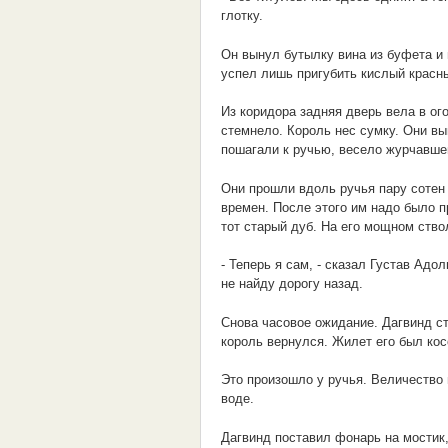
глотку.
Он вынул бутылку вина из буфета и 
успел лишь пригубить кислый красны
Из коридора задняя дверь вела в ог
стемнело. Король нес сумку. Они вы
пошагали к ручью, весело журчавше
Они прошли вдоль ручья пару сотен 
времен. После этого им надо было п
тот старый дуб. На его мощном ство
- Теперь я сам, - сказал Густав Адо
не найду дорогу назад.
Снова часовое ожидание. Дагвинд ст
король вернулся. Жилет его был косо
Это произошло у ручья. Величество 
воде.
Дагвинд поставил фонарь на мостик,