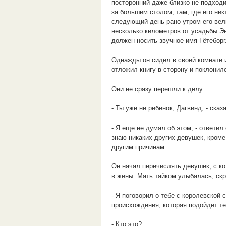
посторонний даже близко не подходи
за большим столом, там, где его ни
следующий день рано утром его вели
несколько километров от усадьбы Эн
должен носить звучное имя Гётеборг
Однажды он сидел в своей комнате и 
отложил книгу в сторону и поклонил
Они не сразу перешли к делу.
- Ты уже не ребенок, Дагвинд, - ска
- Я еще не думал об этом, - ответил
знаю никаких других девушек, кроме 
другим причинам.
Он начал перечислять девушек, с ко
в жены. Мать тайком улыбалась, скр
- Я поговорил о тебе с королевской 
происхождения, которая подойдет те
- Кто это?