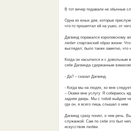
В тот вечер подавали не обычные сл
Одна из юных дев, которые прислуж
что-то прошептал ей на ушко, от чег
Дагвинд поражался королевскому апп
любит спартанский образ жизни. Что
выглядел; было также заметно, что н
Когда он насытился и с довольным в
себе Дагвинда сдержанным взмахом 
- Да? – сказал Дагвинд.
- Когда мы на людях, ко мне следуе
– Окажи мне услугу. Я собираюсь ид
задняя дверь. Мы с тобой выйдем че
где он, я всего лишь слышал о нем.
Дагвинд сразу понял, о чем речь. В
служанкой. Сам по себе это был неп
искусством любви.