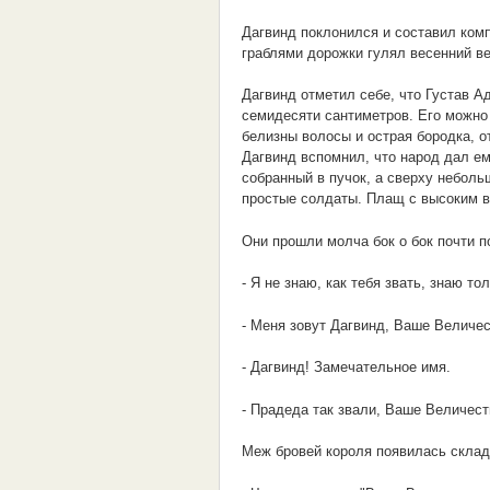
Дагвинд поклонился и составил ком
граблями дорожки гулял весенний в
Дагвинд отметил себе, что Густав А
семидесяти сантиметров. Его можно 
белизны волосы и острая бородка, о
Дагвинд вспомнил, что народ дал ем
собранный в пучок, а сверху неболь
простые солдаты. Плащ с высоким 
Они прошли молча бок о бок почти п
- Я не знаю, как тебя звать, знаю то
- Меня зовут Дагвинд, Ваше Величес
- Дагвинд! Замечательное имя.
- Прадеда так звали, Ваше Величест
Меж бровей короля появилась склад