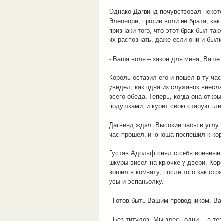
Однако Дагвинд почувствовал некот
Элеоноре, против воли ее брата, ка
признаки того, что этот брак был та
их распознать, даже если они и были
- Ваша воля – закон для меня, Ваше 
Король оставил его и пошел в ту ча
увидел, как одна из служанок внесл
всего обеда. Теперь, когда она откр
подушками, и курит свою старую гли
Дагвинд ждал. Высокие часы в углу 
час прошел, и юноша поспешил к ко
Густав Адольф снял с себя военные 
шкуры висел на крючке у двери. Кор
вошел в комнату, после того как ст
усы и эспаньолку.
- Готов быть Вашим проводником, Ва
- Без титулов. Мы здесь одни… а те