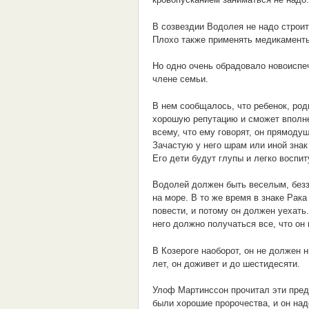
В созвездии Водолея не надо строит
Плохо также применять медикаменты
Но одно очень обрадовало новоиспе
члене семьи.
В нем сообщалось, что ребенок, род
хорошую репутацию и сможет вполне 
всему, что ему говорят, он прямоду
Зачастую у него шрам или иной знак
Его дети будут глупы и легко воспи
Водолей должен быть веселым, безз
на море. В то же время в знаке Рака
повести, и потому он должен уехать.
него должно получаться все, что он
В Козероге наоборот, он не должен н
лет, он доживет и до шестидесяти.
Улоф Мартинссон прочитал эти предс
были хорошие пророчества, и он над