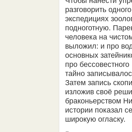
Чтобы нанести упр
разговорить одного
экспедициях зооло
подноготную. Паре
человека на чисто
выложил: и про вод
основных затейнико
про бессовестного 
тайно записывалос
Затем запись скопи
изложив своё реши
браконьерством Ни
истории показал с
широкую огласку.