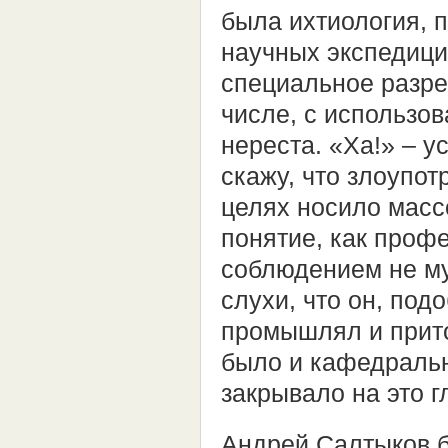
была ихтиология, п
научных экспедиция
специальное разре
числе, с использо
нереста. «Ха!» – 
скажу, что злоупо
целях носило масс
понятие, как проф
соблюдением не му
слухи, что он, под
промышлял и прито
было и кафедральн
закрывало на это г
Андрей Салтыков бы