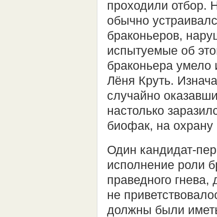
проходили отбор. 
обычно устраивалс
браконьеров, нару
испытуемые об это
браконьера умело 
Лёня Круть. Изнач
случайно оказавши
настолько заразилс
биофак, на охрану
Один кандидат-пер
исполнение роли б
праведного гнева,
не приветствовалос
должны были иметь