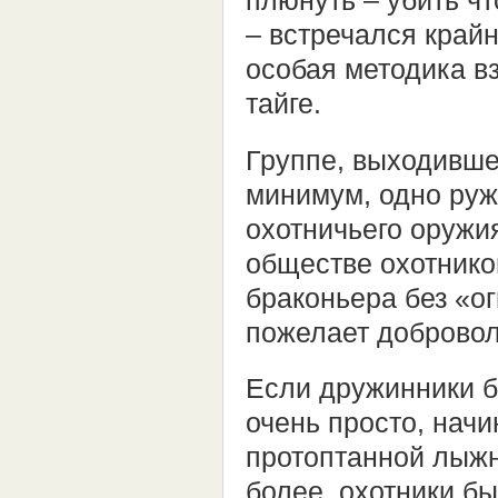
плюнуть – убить чт
– встречался край
особая методика в
тайге.
Группе, выходивше
минимум, одно руж
охотничьего оружи
обществе охотнико
браконьера без «о
пожелает добровол
Если дружинники б
очень просто, нач
протоптанной лыжн
более, охотники бы