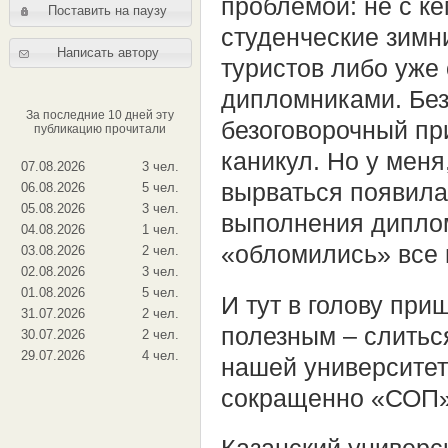
проблемой: не с к
Поставить на паузу
студенческие зимн
Написать автору
туристов либо уже 
дипломниками. Без
За последние 10 дней эту
безоговорочный пр
публикацию прочитали
каникул. Но у меня
07.08.2026
3 чел.
вырваться появила
06.08.2026
5 чел.
05.08.2026
3 чел.
выполнения диплом
04.08.2026
1 чел.
«обломились» все 
03.08.2026
2 чел.
02.08.2026
3 чел.
01.08.2026
5 чел.
И тут в голову при
31.07.2026
2 чел.
полезным – слиться
30.07.2026
2 чел.
29.07.2026
4 чел.
нашей университет
сокращенно «СОП»