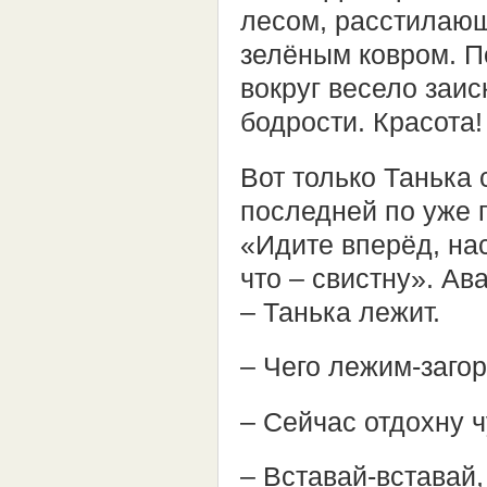
лесом, расстилаю
зелёным ковром. 
вокруг весело заи
бодрости. Красота!
Вот только Танька 
последней по уже 
«Идите вперёд, нас
что – свистну». Ав
– Танька лежит.
– Чего лежим-заго
– Сейчас отдохну ч
– Вставай-вставай,