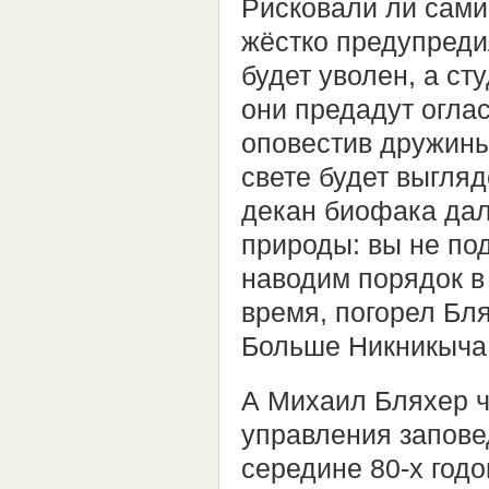
Рисковали ли сам
жёстко предупреди
будет уволен, а ст
они предадут оглас
оповестив дружины
свете будет выгляд
декан биофака да
природы: вы не по
наводим порядок в 
время, погорел Бля
Больше Никникыча 
А Михаил Бляхер ч
управления запове
середине 80-х год