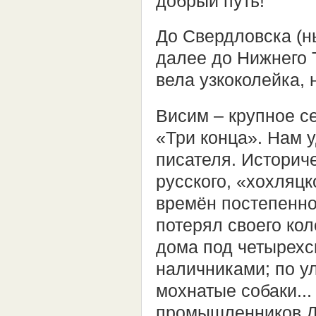
добрый путь!
До Свердловска (н
далее до Нижнего Т
вела узкоколейка,
Висим – крупное с
«Три конца». Нам у
писателя. Историче
русского, «хохляцк
времён постепенно
потерял своего ко
дома под четырехс
наличниками; по 
мохнатые собаки...
промышленников Д