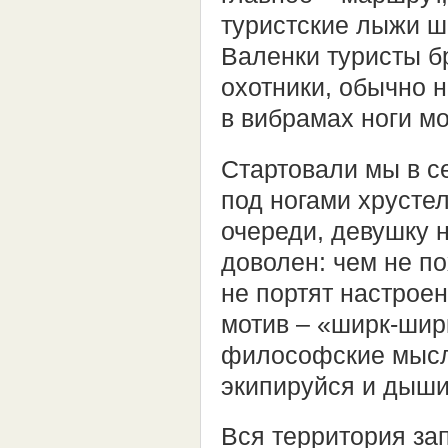
туристские лыжи ши
Валенки туристы б
охотники, обычно 
в вибрамах ноги м
Стартовали мы в с
под ногами хрусте
очереди, девушку н
доволен: чем не п
не портят настрое
мотив – «ширк-шир
философские мысли
экипируйся и дыши 
Вся территория за