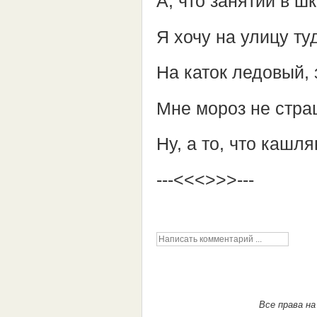
А, что занятий в шк
Я хочу на улицу туд
На каток ледовый, 
Мне мороз не страш
Ну, а то, что кашля
---<<<>>>---
Все права н