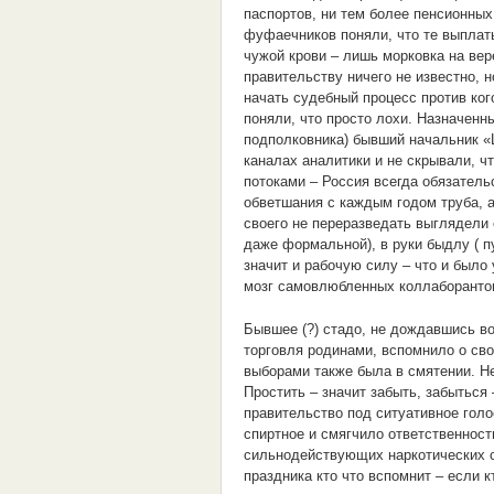
паспортов, ни тем более пенсионны
фуфаечников поняли, что те выплаты
чужой крови – лишь морковка на вер
правительству ничего не известно, 
начать судебный процесс против ког
поняли, что просто лохи. Назначенн
подполковника) бывший начальник «
каналах аналитики и не скрывали, ч
потоками – Россия всегда обязател
обветшания с каждым годом труба, а 
своего не переразведать выглядели
даже формальной), в руки быдлу ( 
значит и рабочую силу – что и был
мозг самовлюбленных коллаборанто
Бывшее (?) стадо, не дождавшись во
торговля родинами, вспомнило о сво
выборами также была в смятении. 
Простить – значит забыть, забыться
правительство под ситуативное гол
спиртное и смягчило ответственност
сильнодействующих наркотических ср
праздника кто что вспомнит – если к