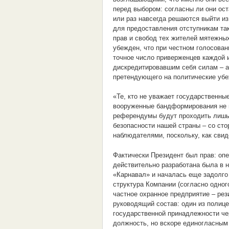
перед выбором: согласны ли они ост
или раз навсегда решаются выйти и
для предоставления отступникам так
прав и свобод тех жителей мятежных
убежден, что при честном голосова
точное число приверженцев каждой 
дискредитировавшим себя силам – а
претендующего на политические убе
«Те, кто не уважает государственны
вооруженные бандформирования не м
референдумы будут проходить лишь 
безопасности нашей страны – со ст
наблюдателями, поскольку, как сви
Фактически Президент был прав: оп
действительно разработана была в 
«Карнавал» и началась еще задолго 
структура Компании (согласно одног
частное охранное предприятие – ре
руководящий состав: один из полице
государственной принадлежности че
должность, но вскоре единогласным