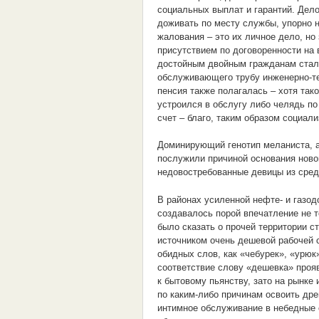
социальных выплат и гарантий. Дело
доживать по месту службы, упорно 
жалования – это их личное дело, но
присутствием по договоренности на
достойным двойным гражданам стала
обслуживающего трубу инженерно-те
пенсия также полагалась – хотя так
устроился в обслугу либо челядь по
счет – благо, таким образом социал
Доминирующий генотип меланиста, а
послужили причиной основания ново
недовостребованные девицы из сред
В районах усиленной нефте- и газо
создавалось порой впечатление не то
было сказать о прочей территории с
источником очень дешевой рабочей 
обидных слов, как «чебурек», «урюк
соответствие слову «дешевка» прояв
к бытовому пьянству, зато на рынке
по каким-либо причинам освоить дре
интимное обслуживание в небедные 