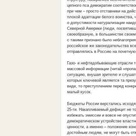
цепного пса демократии соответств
при чем – просто отставники на дей
плохой адаптации белого воинства,
о допустимости натурализации наид
Северной Америки (люди, посвятивш
своеобразную, в большинстве своем
с такими признано было неблагопри
российское же законодательства вс
отправлялись в Россию на почетную
Газо- и нефтедобывающие отрасли т
массовой информации (читай «пропа
ситуацию, внушая зрителю и слушат
которых ключевой является та през
виде, то преступлением перед конкр
малый кусок.
Бюджеты России верстались исходя и
25-ти. Накапливаемый дефицит не то
избежать эмиссии и вовсе не опусти
демократическом устройстве властн
ценности, а именно – положение кон
достойным людям, не могут быть отм