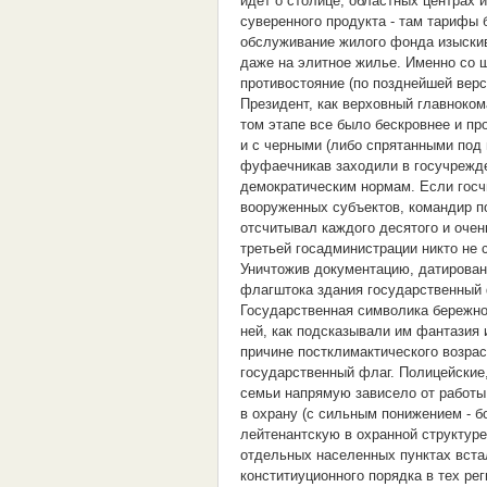
идет о столице, областных центрах 
суверенного продукта - там тарифы 
обслуживание жилого фонда изыски
даже на элитное жилье. Именно со 
противостояние (по позднейшей вер
Президент, как верховный главноко
том этапе все было бескровнее и п
и с черными (либо спрятанными под
фуфаечникав заходили в госучрежде
демократическим нормам. Если госч
вооруженных субъектов, командир п
отсчитывал каждого десятого и оче
третьей госадминистрации никто не 
Уничтожив документацию, датирован
флагштока здания государственный 
Государственная символика бережно
ней, как подсказывали им фантазия 
причине постклимактического возрас
государственный флаг. Полицейские
семьи напрямую зависело от работы
в охрану (с сильным понижением - б
лейтенантскую в охранной структуре
отдельных населенных пунктах вста
конститиуционного порядка в тех ре