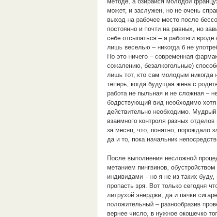
методе, а озирайся молодой француз
может, и заслужен, но не очень спр
выход на рабочее место после бессо
постоянно и почти на равных, но за
себе отсыпаться – а работяги вроде
лишь веселью – никогда б не употреб
Но это ничего – современная фармако
сожалению, безалкогольные) способ
лишь тот, кто сам молодым никогда 
теперь, когда будущая жена с родит
работа не пыльная и не сложная – н
бодрствующий вид необходимо хотя 
действительно необходимо. Мудрый 
взаимного контроля разных отделов
за месяц, что, понятно, порождало з
да и то, пока начальник непосредств
После выполнения несложной процед
метанием пингвинов, обустройством
индивидами – но я не из таких буду
пропасть зря. Вот только сегодня чт
литрухой энерджи, да и пачки сигаре
положительный – разнообразив пров
вернее число, в нужное окошечко тог