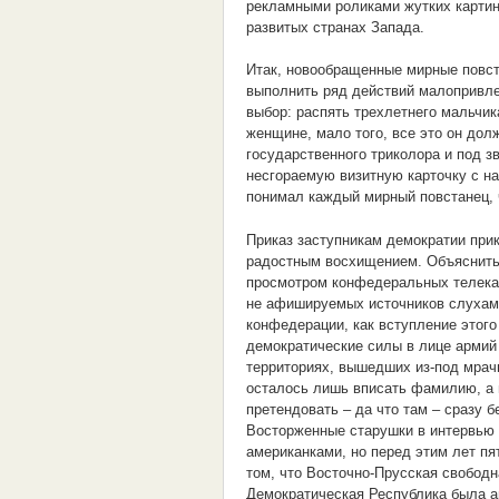
рекламными роликами жутких картино
развитых странах Запада.
Итак, новообращенные мирные повст
выполнить ряд действий малопривле
выбор: распять трехлетнего мальчи
женщине, мало того, все это он до
государственного триколора и под з
несгораемую визитную карточку с на
понимал каждый мирный повстанец, ч
Приказ заступникам демократии при
радостным восхищением. Объяснить
просмотром конфедеральных телека
не афишируемых источников слухами
конфедерации, как вступление этого
демократические силы в лице армий 
территориях, вышедших из-под мрач
осталось лишь вписать фамилию, а 
претендовать – да что там – сразу 
Восторженные старушки в интервью
американками, но перед этим лет пя
том, что Восточно-Прусская свободн
Демократическая Республика была 