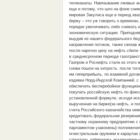
телеканалы. Навязывание лживых ан
еще и потому, что шло на фоне сниж
мировая Закулиса еще в период ква
биржу – что уж говорить о временах
порядке увеличивать либо снижать к
экономическую ситуацию. Приподняв
выудив из нашего федерального бюд
направления потоков, также связав 
после нарочно цену на нефть сбили
в среднесрочном периоде газотранс
Газпром и Роснефть стали из этого
снова пошли на хитрость: после тог
им гиперприбыль, по взаимной догов
издевки Норд-Индской Компанией, с
обеспечить бесперебойное функцио
покупать российскую нефть по фикси
установленной формуле, исходя иск
вырученная на бирже(за нефть, и по
счета Российского казначейства нем
кредитовать федеральная резервная
частному охранному предприятию с
парламентом узаконены) полномочия
огнестрельным оружием в караулах 
структуру, набирались исключитель