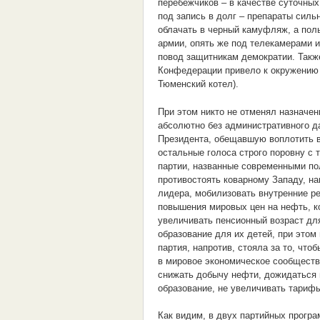
перебежчиков – в качестве суточных
под запись в долг – препараты сил
облачать в черный камуфляж, а пол
армии, опять же под телекамерами 
повод защитникам демократии. Также
Конфедерации привело к окружению н
Тюменский котел).
При этом никто не отменял назначе
абсолютно без административного д
Президента, обещавшую воплотить в
остальные голоса строго поровну с 
партии, названные современными по
противостоять коварному Западу, на
лидера, мобилизовать внутренние ре
повышения мировых цен на нефть, ко
увеличивать пенсионный возраст для
образование для их детей, при этом
партия, напротив, стояла за то, что
в мировое экономическое сообщество
снижать добычу нефти, дожидаться 
образование, не увеличивать тарифы
Как видим, в двух партийных програ