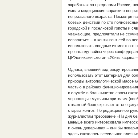
заработках за пределами России, в
имели медицинские справки о непри
непризывного возраста. Несмотря н
боевых действий по сто полновесны
городской и поселковой гопоты и ся
уважающие, предпочитали не ссучив
испаряться – а контингент сей во вс
использовать сводные из местного 
пропаганду войны через конфедера
ЦРУшниками слоган «Убить кацапа – 
Однако, внешний вид рекрутированни
использовать этот материал для бол
природы антропологической массе б
частью в районах функционирования
к службе в большинстве своем оказа
чернолицые мужчины зрителям (особ
отважный боец скрывает от спецслуж
старых колгот. Но редакционное рук
журналистам требование «Ни дня бе
меньше всего интересовала имперск
и очень доверчивая – они бы повери
здесь сказалось всесильное влияни