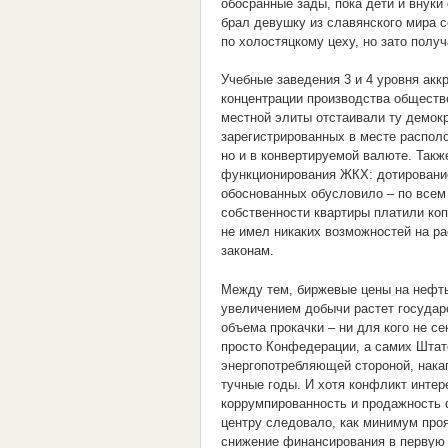
обосранные зады, пока дети и внуки
брал девушку из славянского мира 
по холостяцкому цеху, но зато пол
Учебные заведения 3 и 4 уровня акк
концентрации производства обществе
местной элиты отстаивали ту демок
зарегистрированных в месте располо
но и в конвертируемой валюте. Так
функционирования ЖКХ: дотирование
обоснованных обусловило – по всем
собственности квартиры платили коп
не имел никаких возможностей на р
законам.
Между тем, биржевые цены на нефть
увеличением добычи растет государс
объема прокачки – ни для кого не с
просто Конфедерации, а самих Штато
энергопотребляющей стороной, нака
тучные годы. И хотя конфликт интер
коррумпированность и продажность 
центру следовало, как минимум про
снижение финансирования в первую 