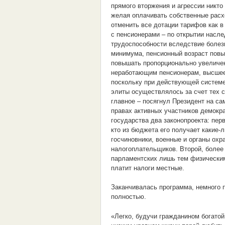
прямого вторжения и агрессии никто
желая оплачивать собственные расх
отменить все дотации тарифов как в
с пенсионерами – по открытии насле
трудоспособности вследствие болез
минимума, пенсионный возраст повыс
повышать пропорционально увеличе
неработающим пенсионерам, высшее 
поскольку при действующей системе
элиты осуществлялось за счет тех с
главное – посягнул Президент на са
правах активных участников демокра
государства два законопроекта: пер
кто из бюджета его получает какие-л
госчиновники, военные и органы охр
налогоплательщиков. Второй, более 
парламентских лишь тем физическим
платит налоги местные.
Заканчивалась программа, немного 
полностью.
«Легко, будучи гражданином богатой