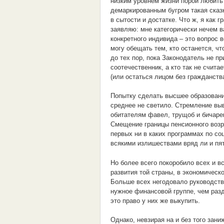
низким уровнем жизни порой любить с
демаркированным бугром такая сказк
в сытости и достатке. Что ж, я как 
заявляю: мне категорически нечем в
конкретного индивида – это вопрос в
могу обещать тем, кто останется, чт
до тех пор, пока Законодатель не пр
соотечественник, а кто так не счита
(или остаться лицом без гражданства
Попытку сделать высшее образовани
среднее не светило. Стремление вы
обитателям фавел, трущоб и бичарен
Смещение границы пенсионного возр
первых ни в каких программах по со
всякими излишествами вряд ли и пя
Но более всего покоробило всех и вс
развития той страны, в экономическ
Больше всех негодовало руководств
нужное финансовой группе, чем раз
это право у них же выкупить.
Однако, невзирая на и без того зан