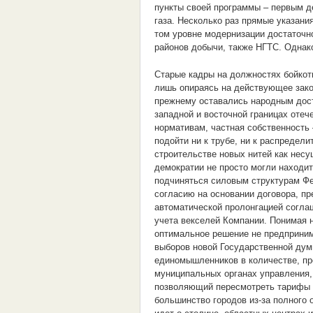
пункты своей программы – первым д
газа. Несколько раз прямые указани
том уровне модернизации достаточн
районов добычи, также НГТС. Однак
Старые кадры на должностях бойкоти
лишь опираясь на действующее зако
прежнему оставались народным дост
западной и восточной границах отеч
нормативам, частная собственность
подойти ни к трубе, ни к распредел
строительстве новых нитей как нес
демократии не просто могли находит
подчиняться силовым структурам Фе
согласию на основании договора, пр
автоматической пролонгацией согла
учета векселей Компании. Понимая н
оптимальное решение не предприним
выборов новой Государственной дум
единомышленников в количестве, п
муниципальных органах управления,
позволяющий пересмотреть тарифы в
большинство городов из-за полного 