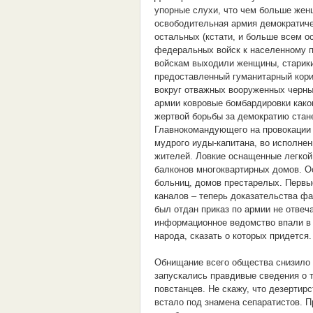
упорные слухи, что чем больше женщ
освободительная армия демократиче
остальных (кстати, и больше всем о
федеральных войск к населенному п
войскам выходили женщины, старики 
предоставленный гуманитарный кори
вокруг отважных вооруженных черны
армии ковровые бомбардировки каког
жертвой борьбы за демократию стане
Главнокомандующего на провокации 
мудрого иуды-капитана, во исполне
жителей. Ловкие оснащенные легкой
балконов многоквартирных домов. О
больниц, домов престарелых. Перв
каналов – теперь доказательства фа
был отдан приказ по армии не отвеч
информационное ведомство впали в с
народа, сказать о которых придется.
Обнищание всего общества снизило 
запускались правдивые сведения о 
повстанцев. Не скажу, что дезертир
встало под знамена сепаратистов. П