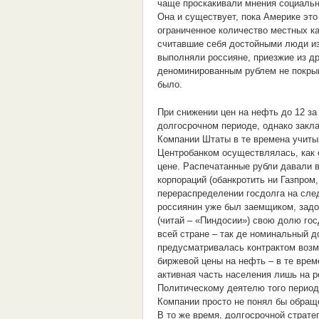
чаще проскакивали мнения социальн
Она и существует, пока Америке это
ограниченное количество местных 
считавшие себя достойными люди из
выполняли россияне, приезжие из д
деноминированным рублем не покрыв
было.
При снижении цен на нефть до 12 за
долгосрочном периоде, однако закл
Компании Штаты в те времена учиты
Центробанком осуществлялась, как 
цене. Распечатанные рубли давали 
корпораций (обанкротить ни Газпром
перераспределении госдолга на сл
россиянин уже был заемщиком, зад
(читай – «Пиндосии») свою долю го
всей стране – так де номинальный д
предусматривалась контрактом возмо
биржевой цены на нефть – в те врем
активная часть населения лишь на р
Политическому деятелю того период
Компании просто не понял бы обраще
В то же время, долгосрочной страте