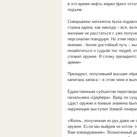
в это время нефть марки брент отт
подъем.
Совершенно непонятна была подавл
страна едина, как никогда – вся, в
желание не расстаться с уже получ
персоналии поводыря. Но этим персо
мнению - более достойный путь – вы
позаботиться о судьбе тех людей, к
сложил оружие. Я сложу президентс
армии»
Президент, получивший высшее обра
капитана запаса – в этом чине и вы
Единственным субъектом переговоро
начальника «Цербера». Вряд ли суще
сдаст оружие и боевые знамена был
окруженцев выступил боевой генера
«Жизнь, полученная из рук даже не о
оружия. Если мы выйдем из котла- т
Вам командование». Вознесенный до