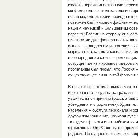
изучать версию иностранную версию,
конфедеральные телеканалы информ
новая модель истории периода второ
повержен был мировой фашизм – под
нацизм немецкий и большевизм сове
перескок России на сторону сил де
писателями для фюрера восточного 
имела – в пиндосном изложении – л
маршала выставляли кровавым злоде
внеочередного звания – пролить цист
сотрудничал из мировых лидеров ли
пропаганды был посыл, что Россия 
существующее лишь в той форме и т
В престижных школах имела место пр
иностранного подданства граждан – 
уважительной причине (рассматривал
убеждения его родителей). Удивител
населения – обслуга персонала и ох
другой язык общения, называя русск
то отделяя) – хотя и английским их
африканоса. Особенно туго с произн
родным. Но сущность языкового вопро