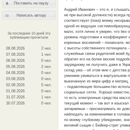
Поставить на паузу
Андрей Иванович – это я, и слышать
не при высокой должности) всегда п
Написать автору
соответствует (пока) моему нескрыв
одной из ведущих системообразующи
мало, хотя лично я уверен, что без
За последние 10 дней эту
уровень подготовки и коэффициент 
публикацию прочитали
коренных москвичей – понаехали, мо
с высоты собственного потенциала – 
08.08.2026
2 чел.
служебные связи родителей моей бу
07.08.2026
1 чел.
обратил его на более веские подроб
06.08.2026
0 чел.
заурядному не получить даже в Укра
05.08.2026
2 чел.
склад ума – об этом мне с детства р
04.08.2026
0 чел.
умением уживаться в виртуальном п
03.08.2026
0 чел.
выкачанную из мира цифр и матриц,
02.08.2026
0 чел.
– подавляющее большинство исполь
01.08.2026
0 чел.
социальных сетях. Хорошо известно
31.07.2026
1 чел.
то есть электронные средства масс
текущий момент – так вот я изыскал
30.07.2026
0 чел.
затираемые – просматривать их дово
наблюдать за изменениями в голова
по моему глубокому убеждению, зна
великий сыщик с Бейкер-стрит упив