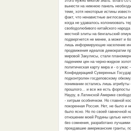
этого нужно многое знать. Благо со
вынести на нижнюю панель необходи
теме¸ хотя некоторые истины извест
факт, что ненавистные англосаксы в
когда не удавалось колонизовать те
свободолюбивого китайского народа
местной элиты на бенгальский опиум
подвергнется не менее, а может и б
лишь информирующие население инс
продвижения идеалов демократии п
мировой Закулисы, стали планомерн
падением цен на черно-жидкое золот
политическая карту мира и - о ужас
Конфедерацией Суверенных Государс
подконтролен госдеповскому обкому,
понимании остались лишь атрибуты –
прошлого… и все же есть форпосты 
Науру, в Латинской Америке свобо
- хитрым особнячком. Но главной ко
покоренная Россия. Нет, не было и 
было ясно. Но по своей гавнючной на
отношении моей Родины целью ничто
без сомнения, разработано лучшими
проедавшие американские гранты, п