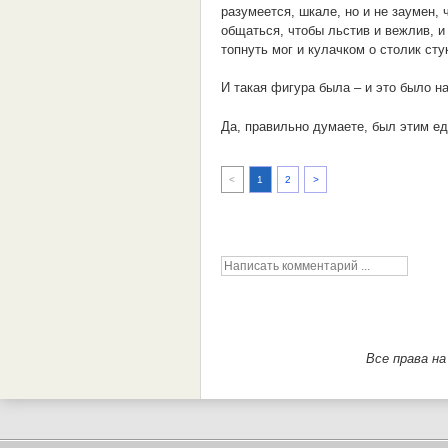
разумеется, шкале, но и не заумен,
общаться, чтобы льстив и вежлив, и
топнуть мог и кулачком о столик сту
И такая фигура была – и это было н
Да, правильно думаете, был этим е
<
1
2
>
Все права н