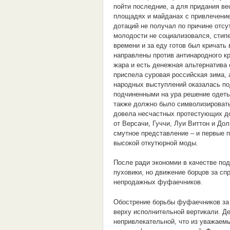
пойти последние, а для придания в
площадях и майданах с привлечением
дотаций не получал по причине отсу
молодости не социализовался, стипен
времени и за еду готов был кричать
направлены против антинародного к
жара и есть денежная альтернатива
приспела суровая российская зима,
народных выступлений оказалась под
подчиненными на ура решение одеть
также должно было символизировать
довела несчастных протестующих д
от Версачи, Гуччи, Луи Виттон и До
смутное представление – и первые
высокой откутюрной моды.
После ради экономии в качестве по
пуховики, но движение борцов за сп
непродажных фуфаечников.
Обострение борьбы фуфаечников за 
верху исполнительной вертикали. Де
непривлекательной, что из уважаемы