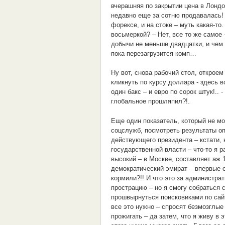
вчерашняя по закрытии цена в Лондо
недавно еще за сотню продавалась! С
форексе, и на стоке – муть какая-то
восьмеркой? – Нет, все то же самое
добычи не меньше двадцатки, и чем 
пока перезагрузится комп…
Ну вот, снова рабочий стол, откроем
кликнуть по курсу доллара - здесь вс
один бакс – и евро по сорок штук!.. 
глобальное прошляпил?!.
Еще один показатель, который не мо
соцслужб, посмотреть результаты оп
действующего президента – кстати, 
государственной власти – что-то я 
высокий – в Москве, составляет аж 1
демократический эмират – впервые с
кормили?!! И что это за администра
прострацию – но я смогу собраться
прошвырнуться поисковиками по сай
все это нужно – спросят безмозглы
прожигать – да затем, что я живу в э