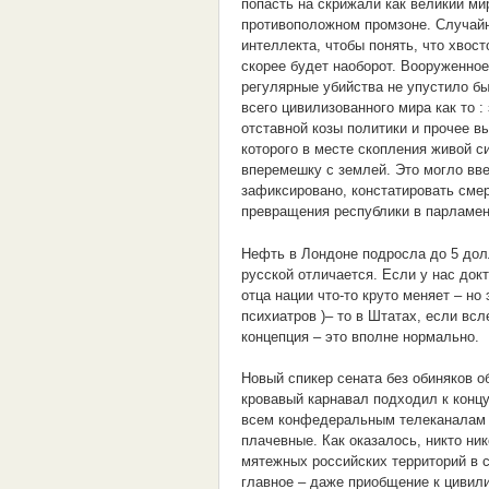
попасть на скрижали как великий м
противоположном промзоне. Случай
интеллекта, чтобы понять, что хвос
скорее будет наоборот. Вооруженно
регулярные убийства не упустило бы
всего цивилизованного мира как то 
отставной козы политики и прочее в
которого в месте скопления живой 
вперемешку с землей. Это могло вве
зафиксировано, констатировать сме
превращения республики в парламен
Нефть в Лондоне подросла до 5 долл
русской отличается. Если у нас док
отца нации что-то круто меняет – но
психиатров )– то в Штатах, если вс
концепция – это вполне нормально.
Новый спикер сената без обиняков о
кровавый карнавал подходил к конц
всем конфедеральным телеканалам 
плачевные. Как оказалось, никто ни
мятежных российских территорий в с
главное – даже приобщение к цивил