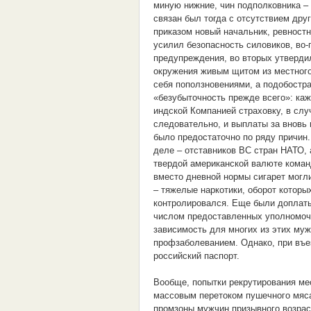
миную нижние, чин подполковника – 
связан был тогда с отсутствием др
приказом новый начальник, ревност
усилил безопасность силовиков, во
предупреждения, во вторых утверд
окружения живым щитом из местного
себя поползновениями, а подобостра
«безубыточность прежде всего»: ка
индской Компанией страховку, в слу
следовательно, и выплаты за внов
было предостаточно по ряду причин.
деле – отставников ВС стран НАТО,
твердой американской валюте коман
вместо дневной нормы сигарет могл
– тяжелые наркотики, оборот которы
контролировался. Еще были доплаты
числом предоставленных уполномоче
зависимость для многих из этих му
профзаболеванием. Однако, при въе
российский паспорт.
Вообще, попытки рекрутирования ме
массовым перетоком пушечного мяса
промзоны мужчин призывного возрас