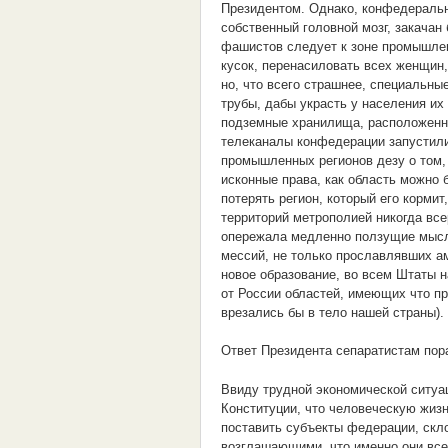
Президентом. Однако, конфедеральн
собственный головной мозг, закачан
фашистов следует к зоне промышлен
кусок, перенасиловать всех женщин,
но, что всего страшнее, специальн
трубы, дабы украсть у населения их
подземные хранилища, расположенн
телеканалы конфедерации запустил
промышленных регионов дезу о том, 
исконные права, как область можно 
потерять регион, который его кормит
территорий метрополией никогда вс
опережала медленно ползущие мысли
мессий, не только прославлявших а
новое образование, во всем Штаты 
от России областей, имеющих что пр
врезались бы в тело нашей страны).
Ответ Президента сепаратистам пор
Ввиду трудной экономической ситуац
Конституции, что человеческую жиз
поставить субъекты федерации, скл
возглашающими, что именно они все