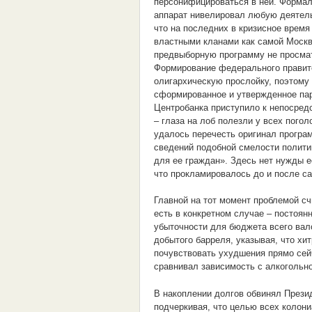
персонифицироваться в ней. Формал
аппарат нивелировал любую деятель
что на последних в кризисное время
властными кланами как самой Москвы
предвыборную программу не просмат
Формирование федерального правите
олигархическую прослойку, поэтому 
сформированное и утвержденное пар
Центробанка приступило к непосред
– глаза на лоб полезли у всех пого
удалось перечесть оригинал програ
сведений подобной смелости политик
для ее граждан». Здесь нет нужды е
что прокламировалось до и после са
Главной на тот момент проблемой с
есть в конкретном случае – постоян
убыточности для бюджета всего вало
добытого барреля, указывая, что хи
почувствовать ухудшения прямо сей
сравнивал зависимость с алкогольно
В накоплении долгов обвинял Прези
подчеркивая, что целью всех колони