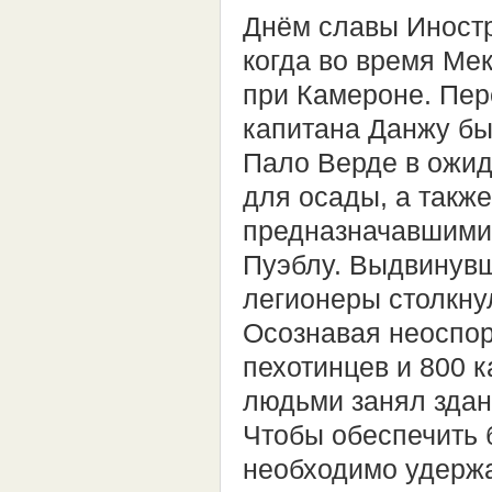
Днём славы Иностр
когда во время Ме
при Камероне. Пер
капитана Данжу бы
Пало Верде в ожид
для осады, а такж
предназначавшими
Пуэблу. Выдвинувш
легионеры столкну
Осознавая неоспо
пехотинцев и 800 
людьми занял здан
Чтобы обеспечить 
необходимо удержа