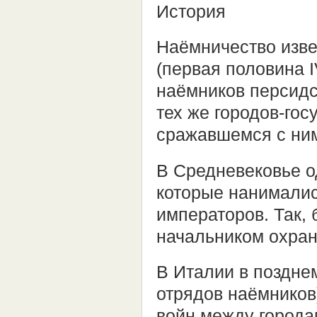
История
Наёмничество изве
(первая половина I
наёмников персидс
тех же городов-госу
сражавшемся с ним
В Средневековье о
которые нанималис
императоров. Так, 
начальником охран
В Италии в поздне
отрядов наёмников
войн между города