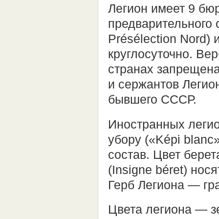
Легион имеет 9 бю
предварительного о
Présélection Nord)
круглосуточно. Ве
странах запрещена
и сержантов Легио
бывшего СССР.
Иностранных легио
убору («Képi blanc
состав. Цвет берета
(Insigne béret) нос
Герб Легиона — гр
Цвета легиона — з