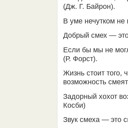
(Дж. Г. Байрон).
В уме нечутком не 
Добрый смех — это 
Если бы мы не могл
(Р. Форст).
Жизнь стоит того, 
возможность смеять
Задорный хохот воз
Косби)
Звук смеха — это с