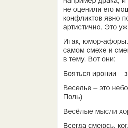
например драка, и 
не оценили его мощ
конфликтов явно п
артистично. Это уж
Итак, юмор-афоры.
самом смехе и смеш
в тему. Вот они:
Бояться иронии – з
Веселье – это небо
Поль)
Весёлые мысли хор
Всегда смеюсь, ког