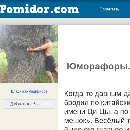
Прочитать
Юморафоры. 
Владимир Радимиров
Когда-то давным-да
бродил по китайск
Добавить в избранное
имени Ци-Цы, а по
мешок». Весёлый то
было его главное и