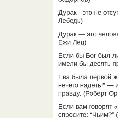
Дурак - это не отс
Лебедь)
Дурак — это челов
Ежи Лец)
Если бы Бог был л
имели бы десять п
Ева была первой ж
нечего надеть!” — 
правду. (Роберт Ор
Если вам говорят 
спросите: “Чьим?” 