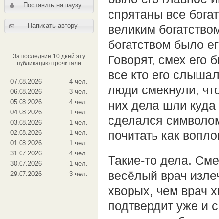
Поставить на паузу
спрятаны все богат
Написать автору
великим богатство
богатством было е
За последние 10 дней эту
Говорят, смех его 
публикацию прочитали
все кто его слышал
07.08.2026
4 чел.
люди смекнули, чт
06.08.2026
3 чел.
05.08.2026
4 чел.
них дела шли куда 
04.08.2026
1 чел.
сделался символом
03.08.2026
1 чел.
02.08.2026
1 чел.
почитать как вопл
01.08.2026
1 чел.
31.07.2026
4 чел.
Такие-то дела. Сме
30.07.2026
1 чел.
весёлый врач изле
29.07.2026
3 чел.
хворых, чем врач х
подтвердит уже и 