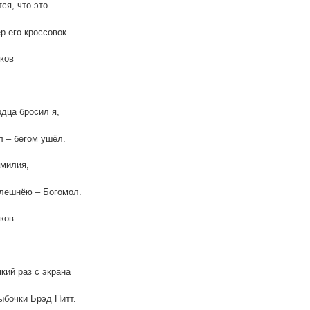
ся, что это
р его кроссовок.
ков
дца бросил я,
л – бегом ушёл.
милия,
лешнёю – Богомол.
ков
кий раз с экрана
бочки Брэд Питт.