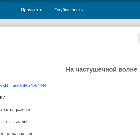
Прочитать
Опубликовать
На частушечной волне
w.stihi.ru/2018/07/14/4444
КИ
т хотел разврат
взять" пытался,
л - дала под зад.