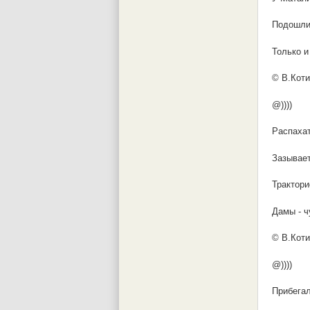
Подошли 
Только и
© В.Коти
@))))
Распахат
Зазывает
Трактори
Дамы - ч
© В.Коти
@))))
Прибегал