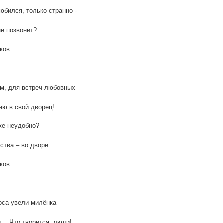
юбился, только странно -
е позвонит?
ков
м, для встреч любовных
ю в свой дворец!
же неудобно?
ства – во дворе.
ков
оса увели милёнка
… Что творится, люди!