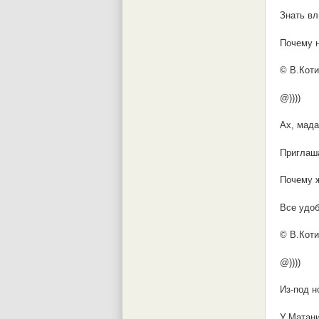
Знать вл
Почему н
© В.Коти
@))))
Ах, мада
Приглаша
Почему 
Все удоб
© В.Коти
@))))
Из-под н
У Матани