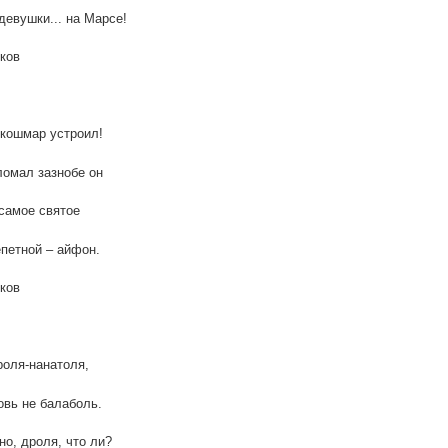
девушки... на Марсе!
ков
кошмар устроил!
ломал зазнобе он
самое святое
петной – айфон.
ков
роля-нанатоля,
вь не балаболь.
но, дроля, что ли?