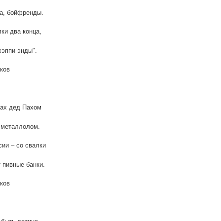
а, бойфренды.
лки два конца,
"хэппи энды".
ков
рах дед Пахом
 металлолом.
сии – со свалки
 пивные банки.
ков