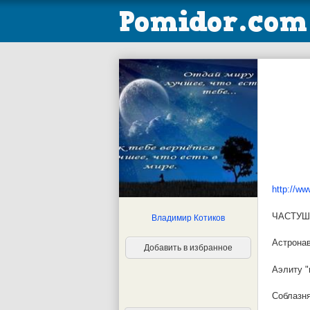
http://ww
ЧАСТУШ
Владимир Котиков
Астронав
Добавить в избранное
Аэлиту "
Соблазня