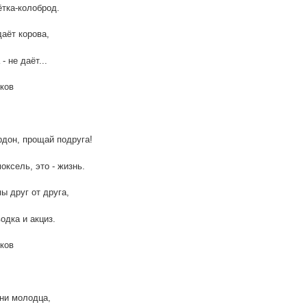
ётка-колоброд.
аёт корова,
- не даёт...
ков
дон, прощай подруга!
оксель, это - жизнь.
ы друг от друга,
одка и акциз.
ков
ни молодца,