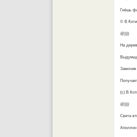
Гнёшь фа
© В.Коти
@))))
На дерев
Выдумщи
Замочив 
Получает
(с) В.Кот
@))))
Света вт
Аполлон