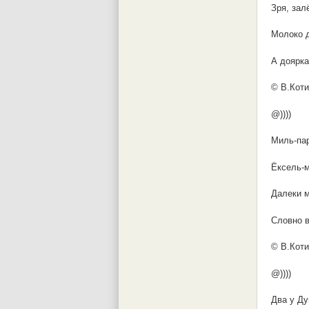
Зря, зал
Молоко д
А доярка 
© В.Коти
@))))
Миль-пар
Ёксель-м
Далеки м
Словно в
© В.Коти
@))))
Два у Ду