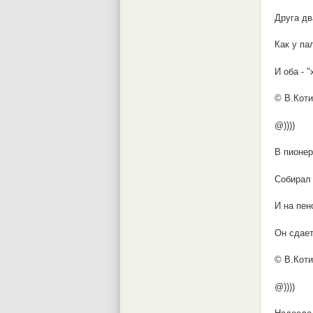
Друга дв
Как у па
И оба - 
© В.Коти
@))))
В пионе
Собирал
И на пен
Он сдает
© В.Коти
@))))