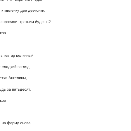
к милёнку две девчонки,
 спросили: третьим будешь?
ков
ь гектар целинный
 сладкий взгляд
стки Ангелины,
удь за пятьдесят.
ков
 на ферму снова