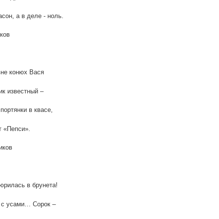
сон, а в деле - ноль.
ков
не конюх Вася
к известный –
портянки в квасе,
 «Пепси».
иков
юрилась в брунета!
 с усами… Сорок –