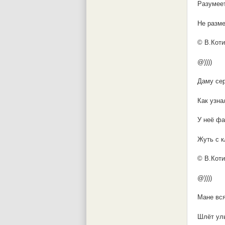
Разумеет
Не разме
© В.Коти
@))))
Даму сер
Как узна
У неё фа
Жуть с к
© В.Коти
@))))
Мане вся
Шлёт улы