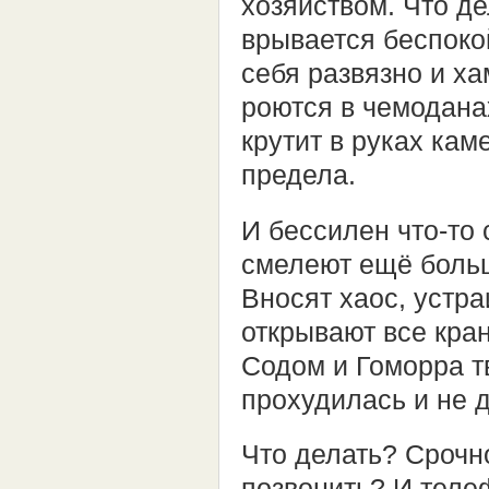
хозяйством. Что де
врывается беспоко
себя развязно и ха
роются в чемодана
крутит в руках кам
предела.
И бессилен что-то
смелеют ещё больш
Вносят хаос, устр
открывают все кран
Содом и Гоморра тв
прохудилась и не 
Что делать? Срочн
позвонить? И теле