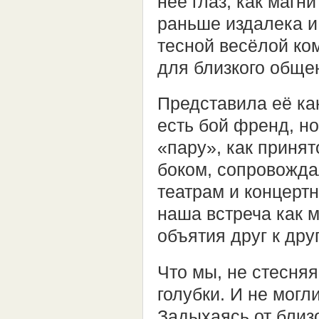
неё глаз, как магн
раньше издалека и 
тесной весёлой ко
для близкого обще
Представила её как
есть бой френд, но
«пару», как принят
боком, сопровождал
театрам и концерт
наша встреча как 
объятия друг к друг
Что мы, не стесня
голубки. И не могл
Задыхаясь от близо