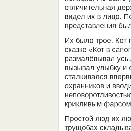
отличительная дерз
видел их в лицо. П
представления было
Их было трое. Кот 
сказке «Кот в сапо
размалёвывал усы, 
вызывал улыбку и с
сталкивался вперв
охранников и ввод
неповоротливостью
крикливым фарсом
Простой люд их лю
трущобах складыва