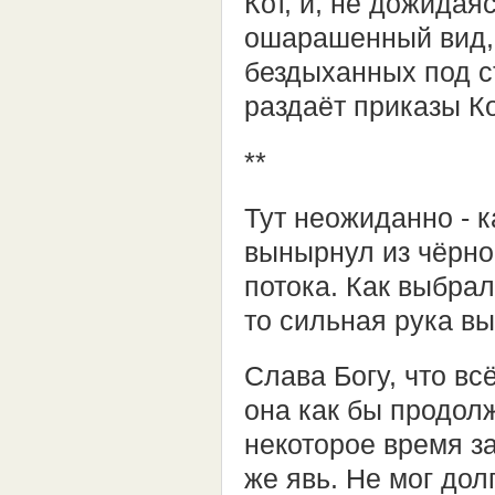
Кот, и, не дожида
ошарашенный вид, -
бездыханных под 
раздаёт приказы К
**
Тут неожиданно - 
вынырнул из чёрно
потока. Как выбра
то сильная рука в
Слава Богу, что вс
она как бы продол
некоторое время з
же явь. Не мог дол