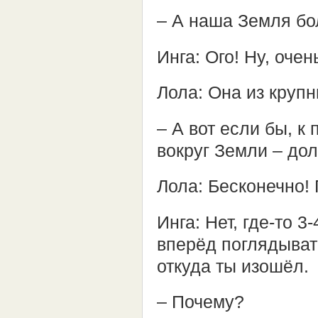
– А наша Земля б
Инга: Ого! Ну, оче
Лола: Она из круп
– А вот если бы, к
вокруг Земли – до
Лола: Бесконечно! 
Инга: Нет, где-то 3
вперёд поглядывать
откуда ты изошёл.
– Почему?