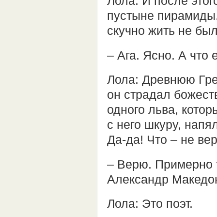
Лола: И после этог
пустыне пирамиды.
скучно жить не был
– Ага. Ясно. А что
Лола: Древнюю Гре
он страдал божест
одного льва, котор
с него шкуру, напя
Да-да! Что – не ве
– Верю. Примерно т
Александр Македо
Лола: Это поэт.