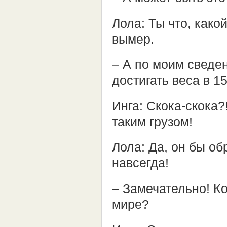
Лола: Ты что, како
вымер.
– А по моим сведе
достигать веса в 15
Инга: Скока-скока?
таким грузом!
Лола: Да, он бы об
навсегда!
– Замечательно! К
мире?