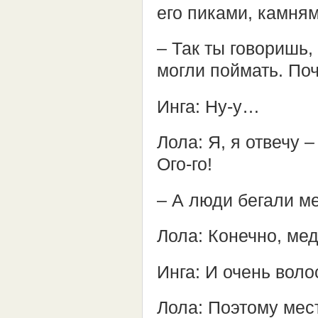
его пиками, камня
– Так ты говоришь
могли поймать. По
Инга: Ну-у…
Лола: Я, я отвечу 
Ого-го!
– А люди бегали м
Лола: Конечно, мед
Инга: И очень воло
Лола: Поэтому мес