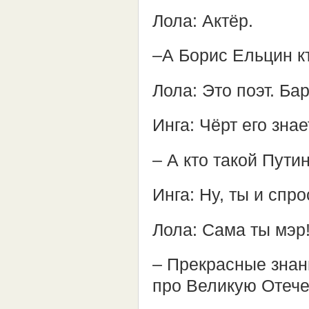
Лола: Актёр.
–А Борис Ельцин к
Лола: Это поэт. Бар
Инга: Чёрт его зна
– А кто такой Пути
Инга: Ну, ты и спр
Лола: Сама ты мэр
– Прекрасные знан
про Великую Отеч