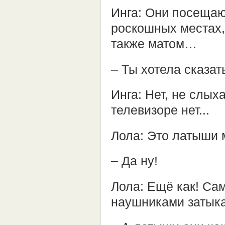
Инга: Они посещаю
роскошных местах, 
также матом…
– Ты хотела сказат
Инга: Нет, не слых
телевизоре нет...
Лола: Это латыши 
– Да ну!
Лола: Ещё как! Са
наушниками затыка