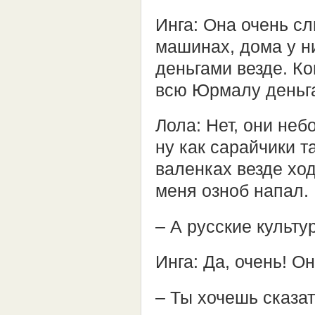
Инга: Она очень сл
машинах, дома у н
деньгами везде. Ко
всю Юрмалу деньг
Лола: Нет, они не
ну как сарайчики та
валенках везде ход
меня озноб напал.
– А русские культ
Инга: Да, очень! О
– Ты хочешь сказат