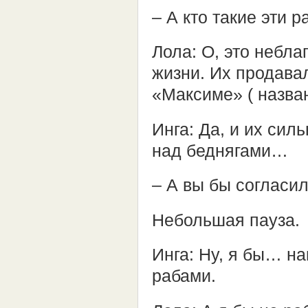
– А кто такие эти 
Лола: О, это небла
жизни. Их продава
«Максиме» ( назва
Инга: Да, и их сил
над беднягами…
– А вы бы согласи
Небольшая пауза.
Инга: Ну, я бы… н
рабами.