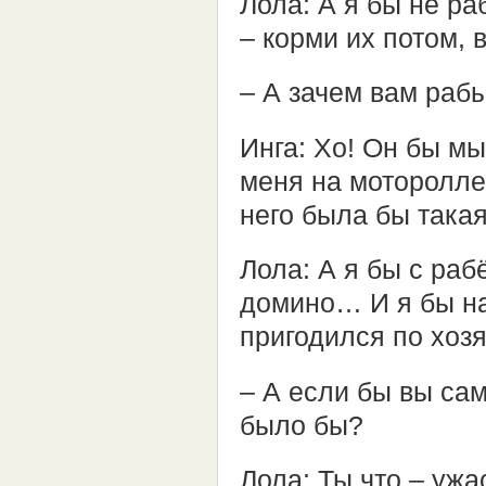
Лола: А я бы не ра
– корми их потом, 
– А зачем вам раб
Инга: Хо! Он бы мы
меня на моторолл
него была бы така
Лола: А я бы с раб
домино… И я бы на
пригодился по хоз
– А если бы вы сам
было бы?
Лола: Ты что – ужа