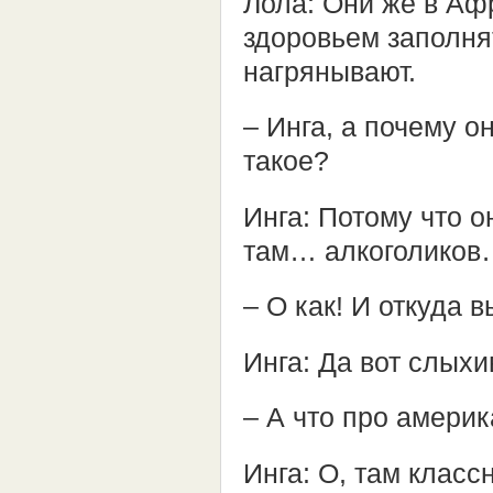
Лола: Они же в Афр
здоровьем заполня
нагрянывают.
– Инга, а почему 
такое?
Инга: Потому что 
там… алкоголиков
– О как! И откуда в
Инга: Да вот слыхи
– А что про амери
Инга: О, там класс