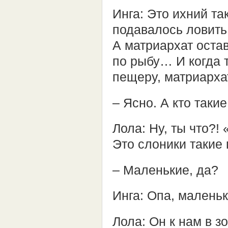
Инга: Это ихний т
подавалось ловить 
А матриархат остав
по рыбу… И когда 
пещеру, матриарха
– Ясно. А кто таки
Лола: Ну, ты что?!
Это слоники такие
– Маленькие, да?
Инга: Опа, малень
Лола: Он к нам в з