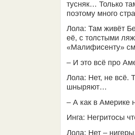
тусняк… Только та
поэтому много стр
Лола: Там живёт Б
её, с толстыми л
«Малифисенту» см
– И это всё про Ам
Лола: Нет, не всё.
шныряют…
– А как в Америке
Инга: Негритосы чт
Лола: Нет – нигеры