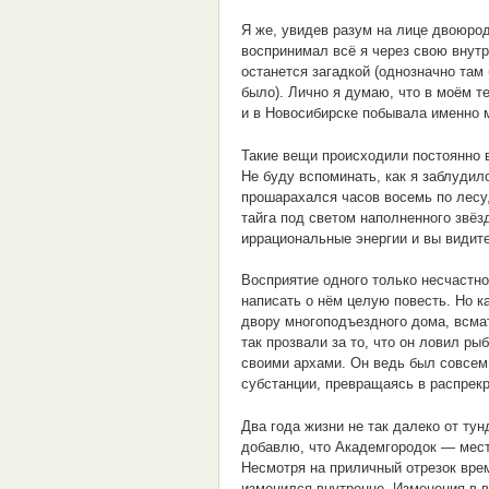
Я же, увидев разум на лице двоюрод
воспринимал всё я через свою внут
останется загадкой (однозначно там
было). Лично я думаю, что в моём 
и в Новосибирске побывала именно м
Такие вещи происходили постоянно 
Не буду вспоминать, как я заблудил
прошарахался часов восемь по лесу
тайга под светом наполненного звё
иррациональные энергии и вы видите
Восприятие одного только несчастно
написать о нём целую повесть. Но к
двору многоподъездного дома, всма
так прозвали за то, что он ловил ры
своими архами. Он ведь был совсем
субстанции, превращаясь в распрек
Два года жизни не так далеко от тун
добавлю, что Академгородок — мест
Несмотря на приличный отрезок вре
изменился внутренне. Изменения в 