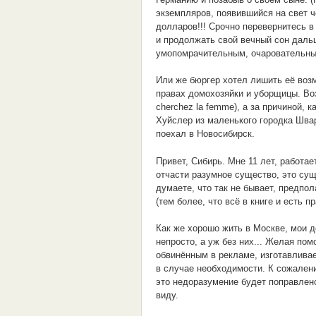
экземпляров, появившийся на свет ч
долларов!!! Срочно перевернитесь в
и продолжать свой вечный сон даль
умопомрачительным, очаровательным
Или же бюргер хотел лишить её возм
правах домохозяйки и уборщицы. Воз
cherchez la femme), а за причиной, 
Хуйслер из маленького городка Швар
поехал в Новосибирск.
Привет, Сибирь. Мне 11 лет, работа
отчасти разумное существо, это сущ
думаете, что так не бывает, предпо
(тем более, что всё в книге и есть 
Как же хорошо жить в Москве, мои д
непросто, а уж без них... Желая по
обвинённым в рекламе, изготавливае
в случае необходимости. К сожалени
это недоразумение будет поправлено
виду.