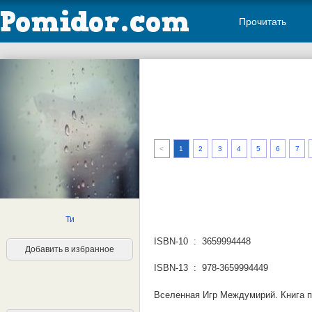
Прочитать
<
1
2
3
4
5
6
7
Ти
ISBN-10 ‏ : ‎ 3659994448
Добавить в избранное
ISBN-13 ‏ : ‎ 978-3659994449
Вселенная Игр Междумирий. Книга п