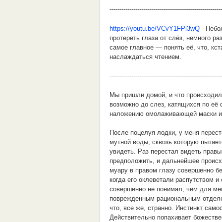
--------------------------------------------------------
https://youtu.be/VCvY1FPi3wQ
- Небо
протереть глаза от слёз, немного р
самое главное — понять её, что, кс
наслаждаться чтением.
--------------------------------------------------------
Мы пришли домой, и что происходил
возможно до слез, катящихся по её 
наложению омолаживающей маски из
После поцелуя лодки, у меня перест
мутной воды, сквозь которую пытает
увидеть. Раз перестал видеть правы
предположить, и дальнейшее происхо
муару в правом глазу совершенно бе
когда его оклеветали распутством и
совершенно не понимал, чем для ме
поврежденным рациональным отделом 
что, все же, странно. Инстинкт само
Действительно попахивает божествен