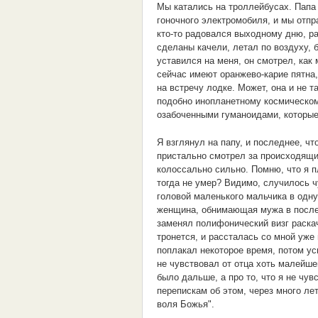
Мы катались на троллейбусах. Папа
гоночного электромобиля, и мы отпр
кто-то радовался выходному дню, ра
сделаны качели, летал по воздуху, 
уставился на меня, он смотрел, ка
сейчас имеют оранжево-карие пятна, 
на встречу лодке. Может, она и не т
подобно инопланетному космическо
озабоченными гуманоидами, которые
Я взглянул на папу, и последнее, ч
пристально смотрел за происходящим
колоссально сильно. Помню, что я п
тогда не умер? Видимо, случилось 
головой маленького мальчика в одну
женщина, обнимающая мужа в послед
заменял полифонический визг раскач
тронется, и рассталась со мной уже 
поплакал некоторое время, потом ус
не чувствовал от отца хоть малейше
было дальше, а про то, что я не чу
перепискам об этом, через много лет
воля Божья".