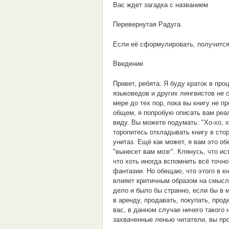
Вас ждет загадка с названием
Перевернутая Радуга.
Если её сформулировать, получится
Введение
Привет, ребята. Я буду краток в пр
языковедов и других лингвистов не 
мере до тех пор, пока вы книгу не п
общем, я попробую описать вам реал
виду. Вы можете подумать: "Хо-хо, х
торопитесь откладывать книгу в ст
унитаз. Ещё как может, я вам это о
"вынесет вам мозг". Клянусь, что ис
что хоть иногда вспомнить всё точ
фантазии. Но обещаю, что этого в кн
влияет критичным образом на смысл
дело и было бы странно, если бы в 
в аренду, продавать, покупать, про
вас, в данном случае ничего такого 
захваченные ленью читатели, вы про