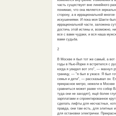
часть существует вне линейного разв
понимаю, что она является зеркаль
сторону, а в иррациональной многое
искушениями. И пока моя Шакти была
иррациональной части, заложена су
достичь этой истины и, возможно, н
все с вами чудаки, и вся наша мужс
вами судьба.
2
В Москве я был тот же самый, а вот
годы в Нью-Йорке я встретился с ру
когда я увидел вот это", — махнул 
границу, — "я был в ужасе. Я был го
семья и дети", — рассказывал он. Е
прекрасное метро, нежели в Москве (
сравниться может разве что собор В
туда они не заходят), ещё более гл
зарплатами и спроектированное кру
сделать лифты для несчастных, кот
правда, они там есть, для элитных 
для остановки электрички. Прекрасн