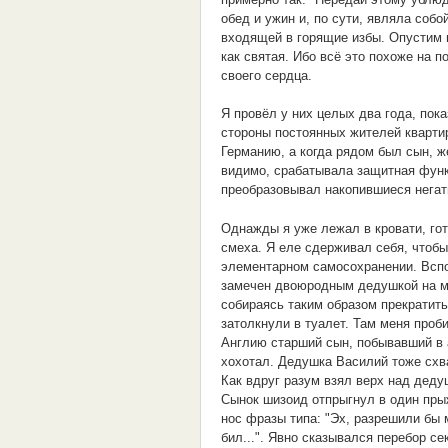
обед и ужин и, по сути, являла соб
входящей в горящие избы. Опустим вс
как святая. Ибо всё это похоже на по
своего сердца.
Я провёл у них целых два года, пок
стороны постоянных жителей квартир
Германию, а когда рядом был сын, 
видимо, срабатывала защитная функ
преобразовывал накопившиеся негат
Однажды я уже лежал в кровати, гот
смеха. Я еле сдерживал себя, чтобы
элементарном самосохранении. Вспо
замечен двоюродным дедушкой на мес
собираясь таким образом прекратить
затолкнули в туалет. Там меня про
Англию старший сын, побывавший в а
хохотал. Дедушка Василий тоже схва
Как вдруг разум взял верх над деду
Сынок шизоид отпрыгнул в один пры
нос фразы типа: "Эх, разрешили бы м
бил...". Явно сказывался перебор с