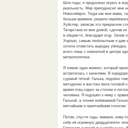
Шли годы, я продолжал играть в игру
реальность. Мир преподносил мне н
Новосибирск. Тогда как моя мама, та
больше времени, решила перебежать
Хуйслер, записав это прекрасное сл
Татарстана ко мне домой, сделав их
в общем-то, благодаря отцу. Зачем 
Хорошо, самым любопытным я дам её
хотела отомстить выродку ублюдка, 
всего лишь с комнаткой в центре од
метрополитена.
Я помню один момент, который произ
встретилась с качелями. В коридор
суровой тёткой. Галька, подобно то
методично и жестоко била головой о 
время отец сидел за столом и погло
человека. Я подошёл к нему с правог
Галькой, а точнее избиваемой Гальк
мягчайшим и приятнейшим голосом: "
Потом, спустя годы, маманя, кому-т
себе её огромную двадцатипяти- ил
Германию и позабыв о своём сыне. (