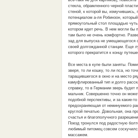
стекла, обрамленного черной пластик
стеной, к которой вы, измучившись,
потенциалом а-ля Робинзон, который
прямоугольный стол площадью чуть 
котором идет речь. В нем могли бы 
там было не очень комфортно. Разве
зад для выпуска не умещающегося с
своей долгожданной станции. Еще л
которого прекратится к концу путеше
Все места в купе были заняты. Пом
зверя, то ли кошку, то ли пса, но т
таращившегося в окно и на место ря
камуфлированный тип и долго расска
справку, то в Германии зверь будет
мальчик. Совершенно точно он может
подобной перспективы, и за какие-т
предохраняющая от неминуемого ра
круглой печатью. Довольная, она пр
счастья и благополучного разрешени
Поезд тронулся под радостную болт
любимый питомец совсем соскучился
массажем.