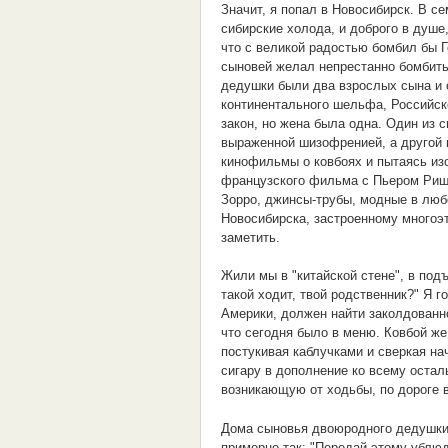
Значит, я попал в Новосибирск. В с
сибирские холода, и доброго в душе
что с великой радостью бомбил бы Г
сыновей желал непрестанно бомбить 
дедушки были два взрослых сына и 
континентального шельфа, Российск
закон, но жена была одна. Один из 
выраженной шизофренией, а другой 
кинофильмы о ковбоях и пытаясь изо
французского фильма с Пьером Риша
Зорро, джинсы-трубы, модные в любо
Новосибирска, застроенному многоэ
заметить.
Жили мы в "китайской стене", в под
такой ходит, твой родственник?" Я г
Америки, должен найти заколдованн
что сегодня было в меню. Ковбой ж
постукивая каблучками и сверкая на
сигару в дополнение ко всему оста
возникающую от ходьбы, по дороге в
Дома сыновья двоюродного дедушки
примерно так: "Передай этому ублюдк