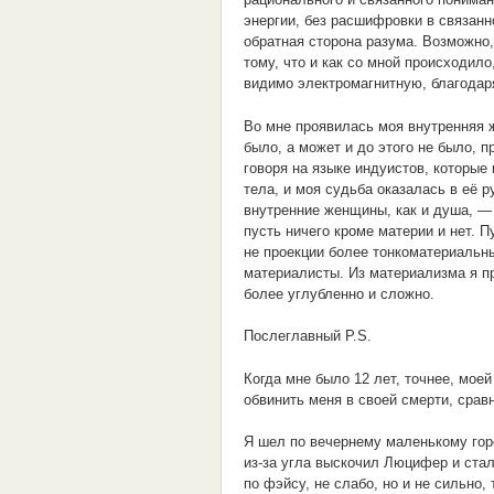
энергии, без расшифровки в связанн
обратная сторона разума. Возможно,
тому, что и как со мной происходил
видимо электромагнитную, благодар
Во мне проявилась моя внутренняя ж
было, а может и до этого не было, 
говоря на языке индуистов, которые
тела, и моя судьба оказалась в её р
внутренние женщины, как и душа, — 
пусть ничего кроме материи и нет. П
не проекции более тонкоматериальн
материалисты. Из материализма я п
более углубленно и сложно.
Послеглавный P.S.
Когда мне было 12 лет, точнее, мо
обвинить меня в своей смерти, срав
Я шел по вечернему маленькому горо
из-за угла выскочил Люцифер и стал
по фэйсу, не слабо, но и не сильно,