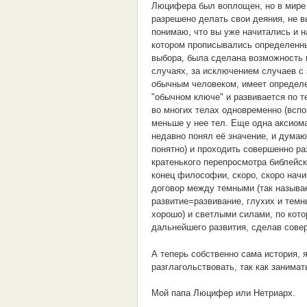
Люцифера был воплощен, но в мире 
разрешено делать свои деяния, не в
понимаю, что вы уже начитались и н
котором прописывались определенн
выбора, была сделана возможность
случаях, за исключением случаев с
обычным человеком, имеет определе
"обычном ключе" и развивается по 
во многих телах одновременно (всп
меньше у нее тел. Еще одна аксиома
недавно понял её значение, и думаю
понятно) и проходить совершенно ра
кратенького перепросмотра библейск
конец философии, скоро, скоро начи
договор между темными (так называе
развитие=развивание, глухих и тем
хорошо) и светлыми силами, по кот
дальнейшего развития, сделав сове
А теперь собственно сама история, 
разглагольствовать, так как занима
Мой папа Люцифер или Нетриарх.