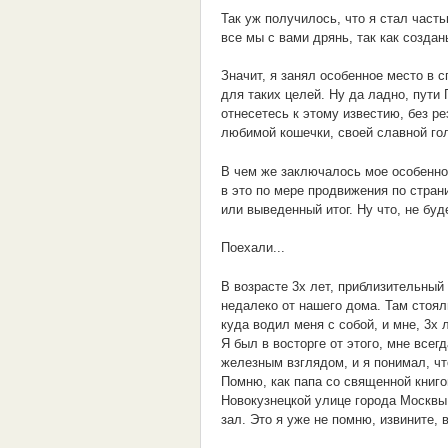
Так уж получилось, что я стал част
все мы с вами дрянь, так как созд
Значит, я занял особенное место в 
для таких целей. Ну да ладно, пути
отнесетесь к этому известию, без р
любимой кошечки, своей славной го
В чем же заключалось мое особенно
в это по мере продвижения по стран
или выведенный итог. Ну что, не бу
Поехали...
В возрасте 3х лет, приблизительный
недалеко от нашего дома. Там стоял
куда водил меня с собой, и мне, 3х 
Я был в восторге от этого, мне все
железным взглядом, и я понимал, чт
Помню, как папа со священной книго
Новокузнецкой улице города Москвы,
зал. Это я уже не помню, извините, 