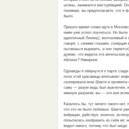
штаны, занимался мастурбацией. Он
понимаю, вы предполагаете, что я ф
было.
Пришло время снова идти в Московс
ними уже успел поучиться. Но были 
идентичный Ленину), молчаливый и с
говоря, с синими глазами, созерцая 
пытаешься выразить, и оно теряется)
думаю, что видела эта ангельская д
яблоках? Наверное.
Однажды я обернулся к парте сзади 
поле этой красавицы впитывает инф
скопировала мою Шакти и проявила е
саму — разум ведь был выключен, и,
именую разумом; вы — это вне всяки
Казалось бы, тут ничего такого нет,
что это не было любовью. Шакти ув
вибрации, действуя, конечно, вслеп
попыталась изобразить из себя её; н
видел никого, потому что был нигде.