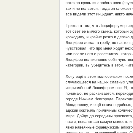
потекла кровь из слабого носа (спу
так и не польется, тогда он сломае
все видели этот инцидент, никто нич
Прикол в том, что Люцифер умер чер
тот свет её милого сынка, который 
крокодилу, и крайне резко и дерзко 
Люцифер лежал в гробу, по-настояще
чувствовал, что про меня ходят нех
или после него с ровесником, котор
Люцифер великолепно себя чувствов
категории, вы убедитесь в этом, чит
Хочу ещё в этом малюсеньком после
случающееся на наших славных улиц
искривлённый Люцифером нос. Я, точ
понимаю, не раскаивается, переходи
городе Нижнем Новгороде. Переходи
Менделееву, и ещё неких подобных, 
адский коктейль приличным количест
мире. Дойдя до середины проспекта,
части, поваляться самую малость и 
явно навеянные французским алкого
говоря точно — омоновский пазик. О