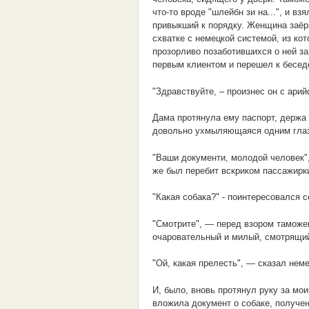
что-то вроде "шлейбн зи на...", и вз
привыкший к порядку. Женщина заёрз
схватке с немецкой системой, из ко
прозорливо позаботившихся о ней з
первым клиентом и перешел к бесед
"Здравствуйте, – произнес он с арий
Дама протянула ему паспорт, держа 
довольно ухмыляющаяся одним глазо
"Ваши документи, молодой человек"
же был перебит вскриком пассажирк
"Какая собака?" - поинтересовался с
"Смотрите", — перед взором таможе
очаровательный и милый, смотрящий
"Ой, какая прелесть", — сказал неме
И, было, вновь протянул руку за мо
вложила документ о собаке, получен