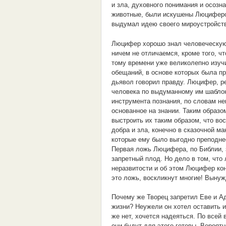
и зла, духовного понимания и осозн
животные, были искушены Люцифером
выдумал идею своего мироустройст
Люцифер хорошо знал человеческую п
ничем не отличаемся, кроме того, ч
тому времени уже великолепно изучи
обещаний, в основе которых была пр
дьявол говорил правду. Люцифер, р
человека по выдуманному им шаблону
инструмента познания, по словам не
основанное на знании. Таким образо
выстроить их таким образом, что во
добра и зла, конечно в сказочной м
которые ему было выгодно преподнес
Первая ложь Люцифера, по Библии, з
запретный плод. Но дело в том, что
неразвитости и об этом Люцифер кон
это ложь, воскликнут многие! Вынуж
Почему же Творец запретил Еве и А
жизни? Неужели он хотел оставить 
же нет, хочется надеяться. По всей
они будут для этого готовы. Вероятн