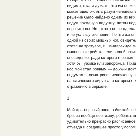
видимо, стали думать, что им со мно
может ошеломлять разум человека з
решение было найдено одним из них.
надул походную подушку, потом над
спросите вы. Нет, этого он не сдел
и не услышу его пения. Но что же о
одной из своих мощных ног, свидете
стоял на тротуаре, и шандарахнул м
омоновские ребята сели в свой паз
сновидение, ради которого я решил п
хотя бы, уазика или запорожца. Приш
нос мой стал ровным — добрый докт
подумал я, осматривая испачканную 
пластического хирурга, о котором я
отражению в зеркале.
1
Мой драгоценный папа, в ближайшее
бросив вообще всё: жену, ребёнка, 
удивительно прекрасно расписанное 
отъезда и создавшее просто умопом