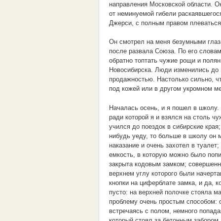
направления Московской области. Он
от неминуемой гибели раскаявшегос
Джерси, с полным правом плеваться 
Он смотрел на меня безумными глаза
после развала Союза. По его словам
обратно топтать чужие рощи и полян
Новосибирска. Люди изменились до 
продажностью. Настолько сильно, что
под кожей или в другом укромном ме
Началась осень, и я пошел в школу. 
ради которой я и взялся на столь чу
учился до поездок в сибирские края;
нибудь уеду, то больше в школу он м
наказание и очень захотел в туалет;
емкость, в которую можно было попи
закрыта кодовым замком; совершенно
верхнем углу которого были начерт
кнопки на циферблате замка, и да, 
пусто: на верхней полочке стояла 
проблему очень простым способом: о
встречаясь с полом, немного попада
который стоял за бетонным забором,