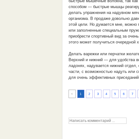
быстрые мышечные волокна, так как 
способом — быстрые мышцы реагирую
делать упражнения на надувном мяче
организма. В продаже довольно дав
этой цели. Но думается мне, можно
или заполненные специальным пруж
приобрести спортивный вид за очень
этого может получиться очередной х
Делать варежки или перчатки желат
Верхний и нижний — для удобства в
ладонях, надувается нижний отдел,
части, с возможностью надуть или с
для очень эффективных приседаний 
<
1
2
3
4
5
6
7