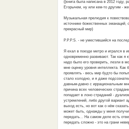
((книга была написана в 2012 году, 
Егорычем, ну или кем-то другим - же
Музыкальная прелюдия к повество
источнике божественных эманаций, 
прекрасный мир)
P.P.P.S. - не уместившийся на после
Я ехал в поезде метро и игрался в 
одновременно развивают. Так как я 
надо было его проверить, лезли в м
мне оценку уровня интеллекта. Как 
проявлять - весь мир будто бы попы
стало холодно, и я даже подсознате
давным-давно с иррациональным мной
причина всех человеческих страданий
попадает в лоно страданий - дуализ
устремлений, либо другой вариант а
выход есть, но вот как о нём сказать
может быть, однажды у меня получитс
передать... На самом деле есть отве
передать сложно - это на грани неве