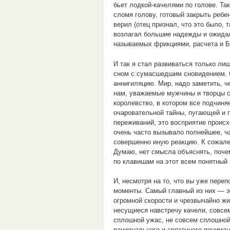
бьет лодкой-качелями по голове. Та
сломя голову, готовый закрыть ребен
верил (отец признал, что это было, 
возлагал большие надежды и ожидал
называемых фрикциями, расчета и Б
И так я стал развиваться только ли
сном с сумасшедшим сновидением. 
аннигиляцию. Мир, надо заметить, 
нам, уважаемые мужчины и творцы с
королевство, в котором все подчиня
очаровательной тайны, пугающей и 
переживаний, это восприятие происх
очень часто вызывало полнейшее, ч
совершенно иную реакцию. К сожале
Думаю, нет смысла объяснять, поче
по клавишам на этот всем понятный 
И, несмотря на то, что вы уже пере
моменты. Самый главный из них — э
огромной скорости и чрезвычайно жи
несущиеся навстречу качели, совсем
сплошной ужас, не совсем сплошной
рационального и связанного понима