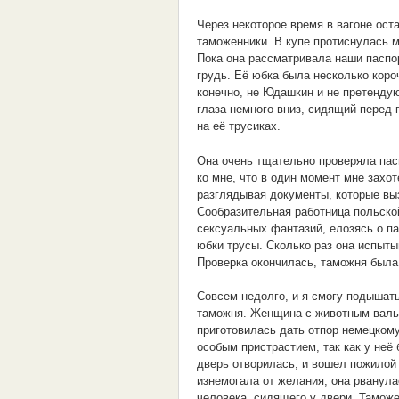
Через некоторое время в вагоне ос
таможенники. В купе протиснулась м
Пока она рассматривала наши паспо
грудь. Её юбка была несколько короч
конечно, не Юдашкин и не претендую
глаза немного вниз, сидящий перед
на её трусиках.
Она очень тщательно проверяла пас
ко мне, что в один момент мне захо
разглядывая документы, которые вы
Сообразительная работница польско
сексуальных фантазий, елозясь о п
юбки трусы. Сколько раз она испыты
Проверка окончилась, таможня была
Совсем недолго, и я смогу подышат
таможня. Женщина с животным валья
приготовилась дать отпор немецкому
особым пристрастием, так как у неё
дверь отворилась, и вошел пожилой 
изнемогала от желания, она рванула
человека, сидящего у двери. Таможе