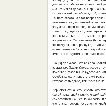
для того, чтобы не нарушить свобод
значит, могли делать выбор, и он и
Остается небольшой загадкой, поче
Точного ответа на этот вопрос пока 
внесенных им дополнений в рассказ
разумные, первые люди были соглас
хотел. Ему удалось купить первую 
вас, мои милые читательницы, не ра
продавались. Это творение Люцифер
проституток, если рассуждать логич
очень хотелось быть упомянутой в к
вместе с её мужем, с её половинкой
Люцифер сказал, что без зла нельзя 
всегда так. Задумайтесь, разве в те
помойке? Разве вы не будете любить
Особенно, если присутствует разумн
которая есть добро, как известно из
Вернемся от нашего небольшого отс
самой начальной стадии, людей райс
самостоятельно, без явной помощи 
его плану. Творец, несомненно, край