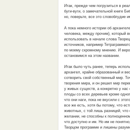
Итак, прежде чем погрузиться в реа
буги-вуги, о замечательной книге Би
но, поверьте, все это словоблудие 
А пока немного истории об архангел
человека, между прочим), который в
использовать в начале слова Творец 
источников, например Тетраграммат
по моему скромному мнению. И вероя
остановимся на этом названии.
Итак было чуть ранее, теперь испо
архангел, крайне образованный и ве
сотворить свой собственный мир. То
творения мира, и он решил мир пер
у живых существ, а конкретно у нас
плоды со всех деревьев кроме одног
что они наги, пока не вкусили с это
все же есть, хотя бы потому, что е
животных, с той лишь разницей, что
желании, не способны к полноценному
что доступно и им. Но им не понятн
Творцом программе и лишены разумно