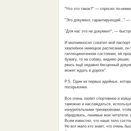
"Что это такое?" — спросил по-неме
"Это документ, гарантирующий..." 
"Для нас это не документ", — быстро
И молниеносно схватил мой паспорт 
хвалебное немецкое расписание, он
галлюциногенном состоянии, её прош
бумагу, то на собаку, видимо решая,
рвать ещё недавно бесценный докуме
может ждать в дороге".
P.S. Один из первых идейных, котор
посерьезнее.
Все очень любят спортивное и изящн
таможню и наслаждаться, используя
изнурительными тренировками, чтоб
обрадовать, ленивые мои читатели: 
Всем известно, что наше тело сост
Но вот мало кто знает, что очень б