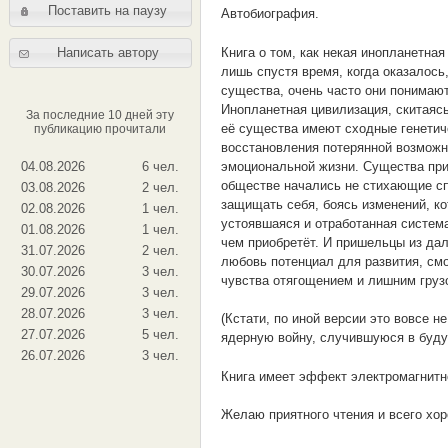
Поставить на паузу
Автобиография.
Книга о том, как некая инопланетна
Написать автору
лишь спустя время, когда оказалось
существа, очень часто они понимают
Инопланетная цивилизация, скитаяс
За последние 10 дней эту
её существа имеют сходные генетич
публикацию прочитали
восстановления потерянной возможн
эмоциональной жизни. Существа при
04.08.2026
6 чел.
обществе начались не стихающие сп
03.08.2026
2 чел.
защищать себя, боясь изменений, ко
02.08.2026
1 чел.
устоявшаяся и отработанная система
01.08.2026
1 чел.
чем приобретёт. И пришельцы из дал
31.07.2026
2 чел.
любовь потенциал для развития, см
30.07.2026
3 чел.
чувства отягощением и лишним грузо
29.07.2026
3 чел.
28.07.2026
3 чел.
(Кстати, по иной версии это вовсе 
27.07.2026
5 чел.
ядерную войну, случившуюся в буду
26.07.2026
3 чел.
Книга имеет эффект электромагнитно
Желаю приятного чтения и всего хор