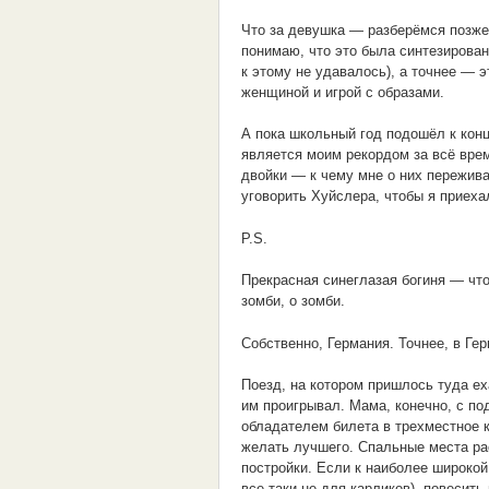
Что за девушка — разберёмся позже
понимаю, что это была синтезирован
к этому не удавалось), а точнее — 
женщиной и игрой с образами.
А пока школьный год подошёл к конц
является моим рекордом за всё вре
двойки — к чему мне о них пережива
уговорить Хуйслера, чтобы я приеха
P.S.
Прекрасная синеглазая богиня — что
зомби, о зомби.
Собственно, Германия. Точнее, в Ге
Поезд, на котором пришлось туда ех
им проигрывал. Мама, конечно, с по
обладателем билета в трехместное к
желать лучшего. Спальные места ра
постройки. Если к наиболее широкой
все-таки не для карликов), повесить