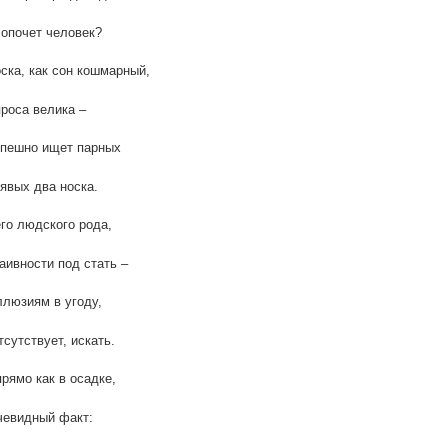
опочет человек?
оска, как сон кошмарный,
роса велика –
спешно ищет парных
явых два носка.
го людского рода,
аивности под стать –
люзиям в угоду,
тсутствует, искать.
прямо как в осадке,
чевидный факт: