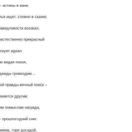
– истины в вине.
тья ищет, словно в сказке,
раведливости воззвал,
естественно прекрасный
скует идеал.
е ведая покоя,
адежды громоздим…
й правды вечный поиск –
няется другим.
им помыслам награда,
– прошлогодний снег.
ример, горя досадой,