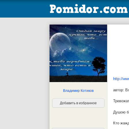
http://ww
автор: В
Владимир Котиков
Тревожат
Добавить в избранное
Душою бь
Кто жажд