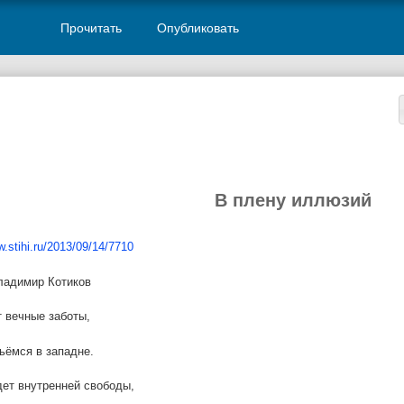
Прочитать
Опубликовать
В плену иллюзий
w.stihi.ru/2013/09/14/7710
ладимир Котиков
 вечные заботы,
ёмся в западне.
ет внутренней свободы,