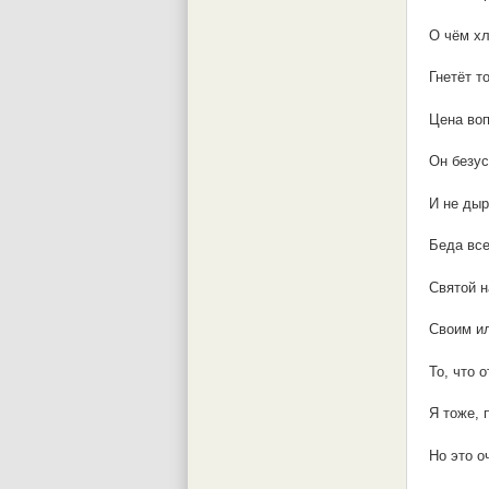
О чём хл
Гнетёт т
Цена воп
Он безу
И не дыр
Беда все
Святой н
Своим ил
То, что о
Я тоже, 
Но это о