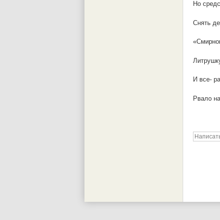
Но средс
Снять де
«Смирнов
Литрушку
И все- р
Рвало на