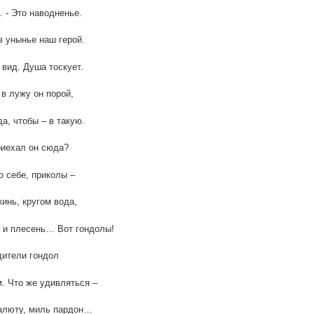
 - Это наводненье.
 унынье наш герой.
вид. Душа тоскует.
в лужу он порой,
да, чтобы – в такую.
риехал он сюда?
о себе, приколы –
кинь, кругом вода,
 и плесень… Вот гондолы!
дители гондол
. Что же удивляться –
алюту, миль пардон…