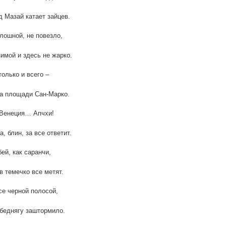
 Мазай катает зайцев.
лошной, не повезло,
имой и здесь не жарко.
только и всего –
а площади Сан-Марко.
 Венеция… Апчхи!
, блин, за все ответит.
бей, как саранчи,
в темечко все метят.
е черной полосой,
беднягу заштормило.