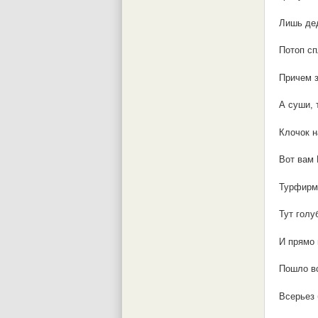
Лишь дед
Потоп сп
Причем з
А суши, 
Клочок н
Вот вам
Турфирма
Тут голу
И прямо 
Пошло вс
Всерьез 