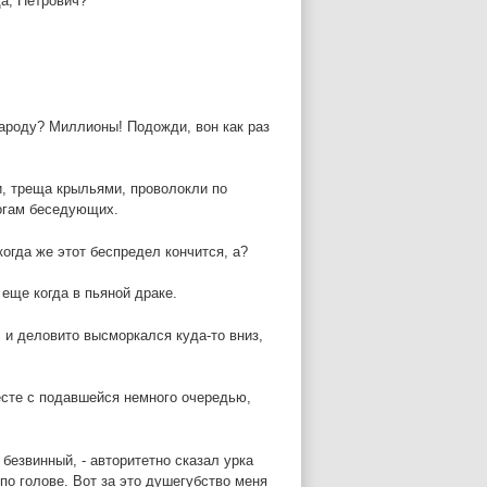
да, Петрович?
 народу? Миллионы! Подожди, вон как раз
, треща крыльями, проволокли по
ногам беседующих.
когда же этот беспредел кончится, а?
еще когда в пьяной драке.
, и деловито высморкался куда-то вниз,
месте с подавшейся немного очередью,
 безвинный, - авторитетно сказал урка
 по голове. Вот за это душегубство меня