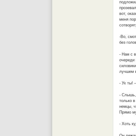
подложил
прозевал
вот, ока
меня пор
сотворят
-Во, смо
без голо
- Нам с 
очереди 
силовики
лучшем в
- Ух ты!
- Слышь,
только в
немцы, ч
Прямо му
- Хоть к
Он лежал