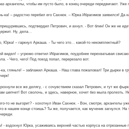
аз архангелы, чтобы им пусто было, в конец очереди передвигают. Уже 
янь-ка! – радостно перебил его Сахнюк. – Юрка Ибрагимов заявился! Да к
- прищурившись, подтвердил Петрович, и ахнул. - Вот блин! Он же не ид
держит. Ну, дела…
о, Юрка! – гаркнул Аркаша. - Ты чего это… какой-то некомплектный?
ей видел! – угрюмо ответил Ибрагимов, поудобнее перехватывая свиса
ела. - Чего, чего! Под поезд попал, перерезало вот.
е-ка, гляньте! – заблажил Аркаша. - Наш глава пожаловал! Три дырки в гр
черк!
 грохнули все же делягу, - с сочувствием сказал Петрович, и тут же фырк
ам шепчет! Вот сволочь, и здесь, наверное, хочет без мыла пролезть. Н
него-то не выгорит? - хохотнул Иван Сахнюк. - Вон, смотри, архангелы уж
го в нашем конце стоишь? Ты же, получается, как мученик загнулся. На т
череди.
ы! - вздохнул Юрка, усаживаясь верхней частью корпуса на отрезанные 