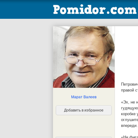
Петрович
правой с
Марат Валеев
«Эх, не 
гудящую 
Добавить в избранное
коробке 
оглушите
впереди.
«Ни фига