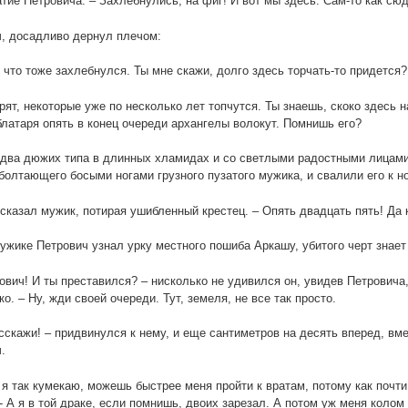
тие Петровича. – Захлебнулись, на фиг! И вот мы здесь. Сам-то как сю
, досадливо дернул плечом:
, что тоже захлебнулся. Ты мне скажи, долго здесь торчать-то придется?
орят, некоторые уже по несколько лет топчутся. Ты знаешь, скоко здесь
латаря опять в конец очереди архангелы волокут. Помнишь его?
 два дюжих типа в длинных хламидах и со светлыми радостными лицами
болтающего босыми ногами грузного пузатого мужика, и свалили его к 
 сказал мужик, потирая ушибленный крестец. – Опять двадцать пять! Да 
ужике Петрович узнал урку местного пошиба Аркашу, убитого черт знает 
рович! И ты преставился? – нисколько не удивился он, увидев Петровича
ко. – Ну, жди своей очереди. Тут, земеля, не все так просто.
асскажи! – придвинулся к нему, и еще сантиметров на десять вперед, в
.
, я так кумекаю, можешь быстрее меня пройти к вратам, потому как почти
- А я в той драке, если помнишь, двоих зарезал. А потом уж меня колом