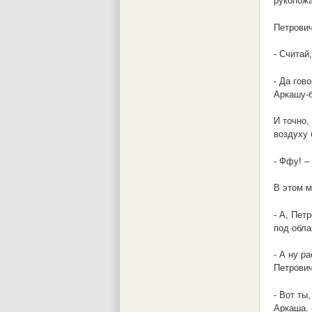
рукопожа
Петрович
- Считай
- Да гов
Аркашу-б
И точно,
воздуху 
- Ффу! –
В этом м
- А, Пет
под обла
- А ну р
Петрович
- Вот ты
Аркаша. 