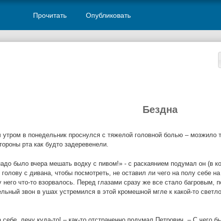
Прочитать
Опубликовать
Бездна
 утром в понедельник проснулся с тяжелой головной болью – мозжило та
тороны рта как будто задеревенели.
надо было вчера мешать водку с пивом!» - с раскаянием подумал он (в ко
голову с дивана, чтобы посмотреть, не оставил ли чего на полу себе на
у него что-то взорвалось. Перед глазами сразу же все стало багровым, 
льный звон в ушах устремился в этой кромешной мгле к какой-то светло
 себе, лечу куда-то! – как-то отстраненно подумал Петрович. – С чего б