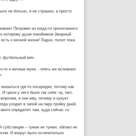
ыло не больно, и не страшно, а просто
помнил Петрович из когда-то прочитанного
по которому души покойников (ёкарный
есть к вечной жизни! Ладно, полет пока
 с футбольный мяч.
о-то и вечные муки, - опять же вспомнил
»
оказаться где-то посередке, потому как
И грехи у него были так себе: ну, пил,
впрочем, и они ему, почему и кукует
огда уходил в запой на пару-тройку дней,
 такого определят там, куда сейчас со
 субстанции – туман не туман, облако не
весом. И вокруг было ослепительно