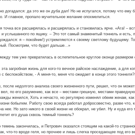
но догадался: да это же он дуба дал! Но не испугался, потому что ему б
о. И главное, пропало мучительное желание опохмелиться.
я точка все расширялась и расширялась и становилась ярче. «Ага! – вс
х и услышанного по ящику. – Это тот самый знаменитый тоннель и есть, 
дождался: я – покойник!) устремляются к своему светлому будущему. То 
ый. Посмотрим, что будет дальше...»
между тем уже превратилась в ослепительное круглое оконце размером
 эта загробная жизнь для кого-то вечное райское наслаждение, а для ког
 с беспокойством, - А меня-то, меня что ожидает в конце этого тоннеля?
, после недолгого анализа своего жизненного пути, решил, что он может 
 вел, по его разумению, как все – местами грешную, местами праведную. 
важды женился, Хоть и нечасто, но регулярно изменял обеим женам, как 
жизни бобылем. Работу свою всегда работал добросовестно, разве что, к
на нее. Но зато никого в своей жизни не обокрал, не убил. Ну и куда его
летит его душа сквозь темный тоннель?
 темень закончилась, и Петрович оказался стоящим на какой-то странной
так, что-то вроде геля, но прочнее и лишь слегка проседающее под его 