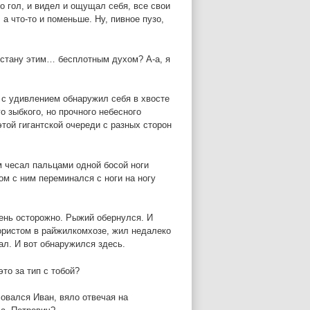
о гол, и видел и ощущал себя, все свои
а что-то и поменьше. Ну, пивное пузо,
 я стану этим… бесплотным духом? А-а, я
 с удивлением обнаружил себя в хвосте
 зыбкого, но прочного небесного
этой гигантской очереди с разных сторон
м чесал пальцами одной босой ноги
м с ним переминался с ноги на ногу
чень осторожно. Рыжий обернулся. И
ористом в райжилкомхозе, жил недалеко
ал. И вот обнаружился здесь.
то за тип с тобой?
ловался Иван, вяло отвечая на