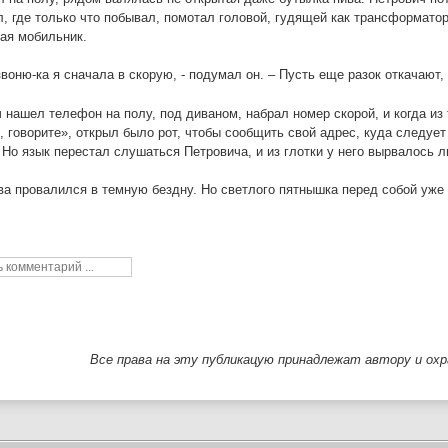
, где только что побывал, помотал головой, гудящей как трансформатор
ая мобильник.
звоню-ка я сначала в скорую, - подумал он. – Пусть еще разок откачают,
 нашел телефон на полу, под диваном, набрал номер скорой, и когда из
 говорите», открыл было рот, чтобы сообщить свой адрес, куда следуе
 Но язык перестал слушаться Петровича, и из глотки у него вырвалось
ва провалился в темную бездну. Но светлого пятнышка перед собой уже
Все права на эту публикацую принадлежат автору и ох