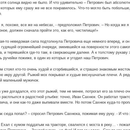
хотя солнца видно не было. И что удивительно – Петрович был абсолютн
 которых ему сразу же не все понравилось. Что-то могло быть побольше, 
.
о я, похоже, все же на небесах, - предположил Петрович. – Но когда же
рное, должен сначала пройти это, как его, чистилище!»
кая-то неведомая сила подтолкнула Петровича еще немного вперед, и он
 гудящей огромнейшей очереди, змеившейся на поверхности этого самого
а, и терявшейся где-то там, в сверкающем далеке. А к толстому рукаву 
ь ручейки пожиже, в один из которых и угодил наш Петрович.
м стоял кто-то очень худой и сгорбившийся, и страшно знакомым жесто
ю икру другой. Рыжий мох покрывал и худые веснушчатые плечи. А рядо
й маленький мужичок.
 уже догадался, кто этот рыжий, тем не менее, потрогал его за плечо о
 расплылся в радостной улыбке: точно, Иван Сахнюк. Он работал тракт
вича, и они как-то даже выпивали вместе. Но потом Сахнюк куда-то проп
как сюда попал? – спросил Петрович Сахнюка, пожимая ему руку. - И что э
? Ехал с кумом поддатым на тракторе, свалился с моста в реку… - пожа