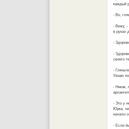
каждый р
- Во, гл
- Вижу, 
в руках 
- Здоров
- Здоров
своего т
- Гляньт
Узнаю по
- Никак,
архангел
- Это у 
Юрка, че
начало о
- Если б