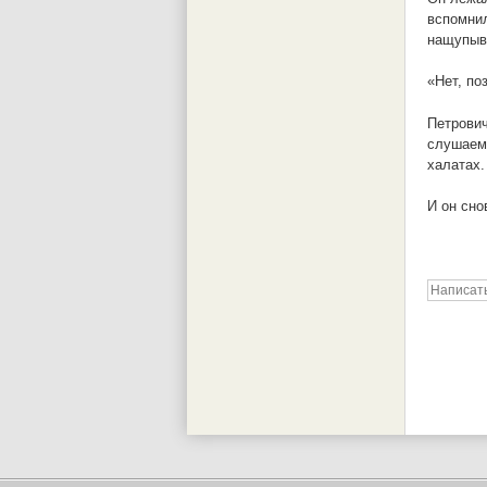
вспомнил
нащупыв
«Нет, по
Петрович
слушаем,
халатах.
И он сно