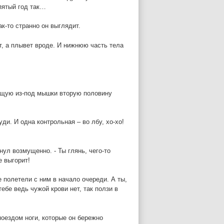
пятый год так…
ак-то странно он выглядит.
ет, а плывет вроде. И нижнюю часть тела
ющую из-под мышки вторую половину
уди. И одна контрольная – во лбу, хо-хо!
нул возмущенно. - Ты глянь, чего-то
е выгорит!
е полетели с ним в начало очереди. А ты,
ебе ведь чужой крови нет, так ползи в
поездом ноги, которые он бережно