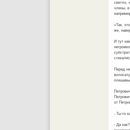
светло, 
члены, в
например
«Так, эт
же, наве
И тут ка
негромко
субстрат
стекалис
Перед ни
волосату
плешивы
Петрович
Петрович
от Петро
- Ты-то 
- Да как