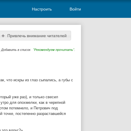
Настроить
Войти
Привлечь внимание читателей
Добавить в список
"Рекомендуем прочитать"
.
к, что искры из глаз сыпались, а губы с
торый уже раз), и только свесил
 утро для опохмелки, как в черепной
потом потемнело, и Петрович под
й точке, постепенно разраставшейся
ы это вдруг?»