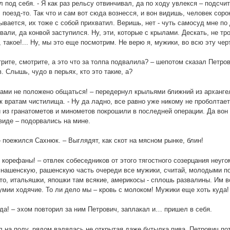
 под себя. - Я как раз рельсу отвинчивал, да по ходу увлекся – подсчит
 поезд-то. Так что и сам вот сюда вознесся, и вон видишь, человек соро
зывается, их тоже с собой прихватил. Веришь, нет - чуть самосуд мне п
вали, да конвой заступился. Ну, эти, которые с крылами. Дескать, не тро
, такое!... Ну, мы это еще посмотрим. Не верю я, мужики, во всю эту че
трите, смотрите, а это что за толпа подвалила? – шепотом сказал Петрович
в. Слышь, чудо в перьях, кто это такие, а?
вами не положено общаться! – передернул крыльями ближний из арханг
к вратам чистилища. - Ну да ладно, все равно уже никому не проболтает
 из гранатометов и минометов покрошили в последней операции. Да вон 
иде – подорвались на мине.
 – поежился Сахнюк. – Выглядят, как скот на мясном рынке, блин!
 корефаны! – отвлек собеседников от этого тягостного созерцания неуго
 нашенскую, рашенскую часть очереди все мужики, считай, молодыми пос
то, итальяшки, япошки там всякие, америкосы - сплошь развалины. Им в
мии ходячие. То ли дело мы – кровь с молоком! Мужики еще хоть куда!
уда! – эхом повторил за ним Петрович, заплакал и… пришел в себя.
 на полу, рядом валялась не открытая даже бутылка пива. Петрович по