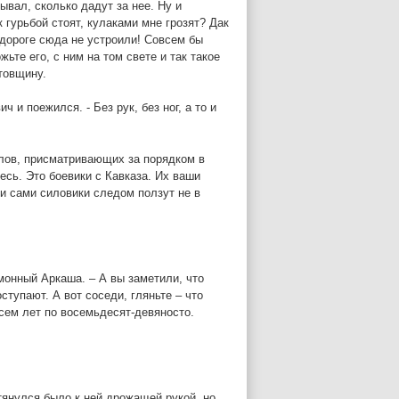
ывал, сколько дадут за нее. Ну и
к гурьбой стоят, кулаками мне грозят? Дак
о дороге сюда не устроили! Совсем бы
жьте его, с ним на том свете и так такое
ртовщину.
 и поежился. - Без рук, без ног, а то и
елов, присматривающих за порядком в
есь. Это боевики с Кавказа. Их ваши
и сами силовики следом ползут не в
монный Аркаша. – А вы заметили, что
тупают. А вот соседи, гляньте – что
сем лет по восемьдесят-девяносто.
тянулся было к ней дрожащей рукой, но