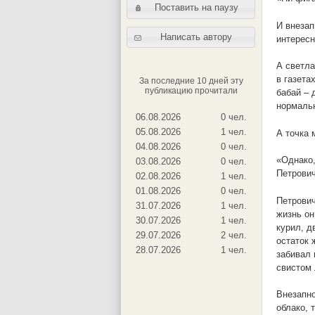
Поставить на паузу
И внезап
Написать автору
интересн
А светла
в газета
За последние 10 дней эту
публикацию прочитали
бабай – 
нормальн
06.08.2026
0 чел.
05.08.2026
1 чел.
А точка 
04.08.2026
0 чел.
«Однако,
03.08.2026
0 чел.
Петрович
02.08.2026
1 чел.
01.08.2026
0 чел.
Петрович
31.07.2026
1 чел.
жизнь он
30.07.2026
1 чел.
курил, д
29.07.2026
2 чел.
остаток 
28.07.2026
1 чел.
забивал 
свистом 
Внезапно
облако, 